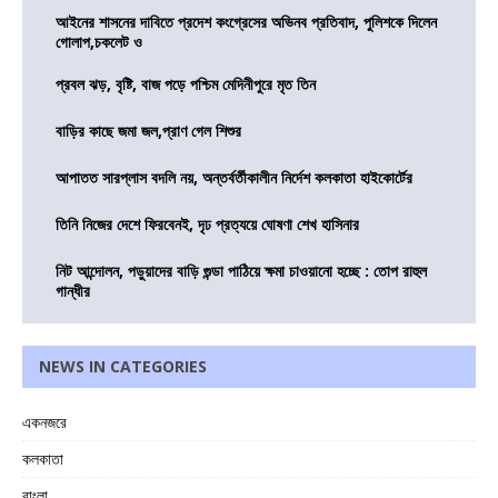
আইনের শাসনের দাবিতে প্রদেশ কংগ্রেসের অভিনব প্রতিবাদ, পুলিশকে দিলেন
গোলাপ,চকলেট ও
প্রবল ঝড়, বৃষ্টি, বাজ পড়ে পশ্চিম মেদিনীপুরে মৃত তিন
বাড়ির কাছে জমা জল,প্রাণ গেল শিশুর
আপাতত সারপ্লাস বদলি নয়, অন্তর্বর্তীকালীন নির্দেশ কলকাতা হাইকোর্টের
তিনি নিজের দেশে ফিরবেনই, দৃঢ প্রত্যয়ে ঘোষণা শেখ হাসিনার
নিট আন্দোলন, পড়ুয়াদের বাড়ি গুন্ডা পাঠিয়ে ক্ষমা চাওয়ানো হচ্ছে : তোপ রাহুল
গান্ধীর
NEWS IN CATEGORIES
একনজরে
কলকাতা
বাংলা