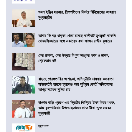
ডবল ইঞ্জিন সরকার, শিল্পপতিদের নির্ভয়ে বিনিয়োগের আহবান
মুখ্যমন্ত্রীর
আবার কি বড় ধাক্কা খেতে চলেছে কালীঘাট তৃণমূল? কাকলি
ঘোষদস্তিদারের সঙ্গে একান্তে কথা সাংসদ রাজীব কুমারের
ফের মালদহ, ফের উদ্ধার বিপুল অঙ্কের নগদ ও মাদক,
গ্রেফতার দুই
বাড়ছে গ্রেফতারির আশঙ্কা, জমি দূর্নীতি মামলায় কলকাতা
হাইকোর্টের রায়কে চ্যালেঞ্জ করে সুপ্রিম কোর্টে অভিষেকের
আপ্ত সহায়ক সুমিত রায়
বাংলার বাড়ি প্রকল্প-এর দ্বিতীয় কিস্তির টাকা বিতরণ শুরু,
আজ বৃহস্পতিবার উপভোক্তাদের হাতে টাকা তুলে দেবেন
মুখ্যমন্ত্রী
দশে দশ