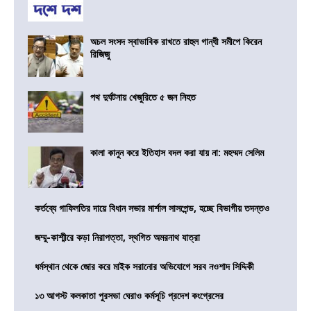
অচল সংসদ স্বাভাবিক রাখতে রাহুল গান্ধী সমীপে কিরেন
রিজিজু
পথ দুর্ঘটনায় খেজুরিতে ৫ জন নিহত
কালা কানুন করে ইতিহাস বদল করা যায় না: মহম্মদ সেলিম
কর্তব্যে গাফিলতির দায়ে বিধান সভার মার্শাল সাসপেন্ড, হচ্ছে বিভাগীয় তদন্তও
জম্মু-কাশ্মীরে কড়া নিরাপত্তা, স্থগিত অমরনাথ যাত্রা
ধর্মস্থান থেকে জোর করে মাইক সরানোর অভিযোগে সরব নওশাদ সিদ্দিকী
১৩ আগস্ট কলকাতা পুরসভা ঘেরাও কর্মসূচি প্রদেশ কংগ্রেসের