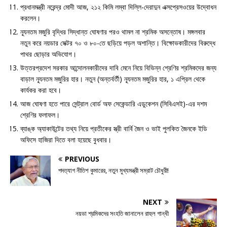
প্রধানমন্ত্রী নরেন্দ্র মোদী আজ, ২১২ কিমি লম্বা দিল্লি-দেরাদুন এক্সপ্রেসওয়ের উদ্বোধন
করলেন।
ন্যূনতম মজুরি বৃদ্ধির সিদ্ধান্ত ঘোষণার পরও থামল না শ্রমিক অসন্তোষ। মঙ্গলবার
নতুন করে নয়ডার সেক্টর ৭০ ও ৮০-তে ছড়িয়ে পড়ল অশান্তি। বিক্ষোভকারীদের বিরুদ্ধে
পাথর ছোড়ার অভিযোগ।
উত্তরপ্রদেশ সরকার আন্দোলনকারীদের দাবি মেনে নিয়ে বিভিন্ন শ্রেণির শ্রমিকদের জন্য
বাড়াল ন্যূনতম মজুরির হার। নতুন (অন্তর্বর্তী) ন্যূনতম মজুরির হার, ১ এপ্রিল থেকে
কার্যকর করা হবে।
আজ ঘোষণা হতে পারে সেন্ট্রাল বোর্ড অফ সেকেন্ডারি এডুকেশন (সিবিএসই)-এর দশম
শ্রেণির ফলাফল।
ব্যাঙ্ক অ্যাকাউন্টের তথ্য নিয়ে প্রতীকের স্ত্রী বার্বি জৈন ও ভাই পুলকিত জৈনকে ইডি
অফিসে হাজিরা দিতে বলা হয়েছে বুধবার।
PREVIOUS
পদত্যাগ নীতিশ কুমারের, নতুন মুখ্যমন্ত্রী সম্রাট চৌধুরী!
NEXT
নয়ডা শ্রমিকদের সংহতি জানালেন রাহুল গান্ধী