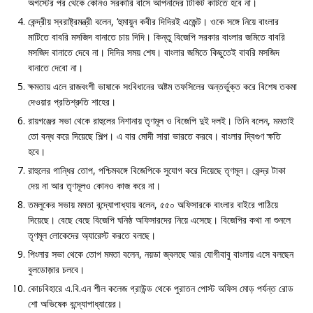
অগস্টের পর থেকে কোনও সরকারি বাসে আপনাদের টিকিট কাটতে হবে না।
কেন্দ্রীয় স্বরাষ্ট্রমন্ত্রী বলেন, ‘হুমায়ুন কবীর দিদিরই এজেন্ট। ওকে সঙ্গে নিয়ে বাংলার
মাটিতে বাবরি মসজিদ বানাতে চায় দিদি। কিন্তু বিজেপি সরকার বাংলার জমিতে বাবরি
মসজিদ বানাতে দেবে না। দিদির সময় শেষ। বাংলার জমিতে কিছুতেই বাবরি মসজিদ
বানাতে দেবো না।
ক্ষমতায় এলে রাজবংশী ভাষাকে সংবিধানের অষ্টম তফসিলের অন্তর্ভুক্ত করে বিশেষ তকমা
দেওয়ার প্রতিশ্রুতি শাহের।
রায়গঞ্জের সভা থেকে রাহুলের নিশানায় তৃণমূল ও বিজেপি দুই দলই। তিনি বলেন, মমতাই
তো বন্ধ করে দিয়েছে শিল্প। এ বার মোদী সারা ভারতে করবে। বাংলার দ্বিগুণ ক্ষতি
হবে।
রাহুলের গান্ধির তোপ, পশ্চিমবঙ্গে বিজেপিকে সুযোগ করে দিয়েছে তৃণমূল। কেন্দ্র টাকা
দেয় না আর তৃণমূলও কোনও কাজ করে না।
তমলুকের সভায় মমতা বন্দ্যোপাধ্যায় বলেন, ৫৫০ অফিসারকে বাংলার বাইরে পাঠিয়ে
দিয়েছে। বেছে বেছে বিজেপি ঘনিষ্ঠ অফিসারদের নিয়ে এসেছে। বিজেপির কথা না শুনলে
তৃণমূল লোকেদের অ্যারেস্ট করতে বলছে।
পিংলার সভা থেকে তোপ মমতা বলেন, নয়ডা জ্বলছে আর যোগীবাবু বাংলায় এসে বলছেন
বুলডোজ়ার চলবে।
কোচবিহারে এ.বি.এন শীল কলেজ গ্রাউন্ড থেকে পুরাতন পোস্ট অফিস মোড় পর্যন্ত রোড
শো অভিষেক বন্দ্যোপাধ্যায়ের।