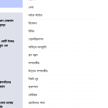
খেলা
লাইফ স্টাইল
তরুণ তেজপাল
বিনোদন
্যস্ত
বিবিধ
প্রেসক্রিপশন
১ কোটি টাকার
 ধৃত এক
সাহিত্য-সংস্কৃতি
গল্প স্বল্প
সম্পাদকীয়
উত্তর সম্পাদকীয়
নিকট-দূর
িল্পপতিদের
হবান
ক্যাম্পাস
কেরিয়ার
 খেতে চলেছে
ছোটোদের পাতা
কলি