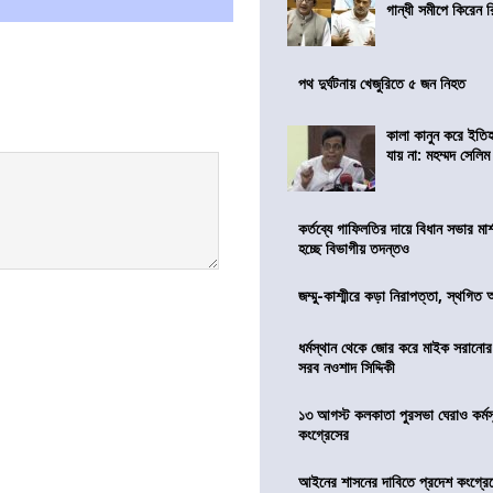
গান্ধী সমীপে কিরেন র
পথ দুর্ঘটনায় খেজুরিতে ৫ জন নিহত
কালা কানুন করে ইতি
যায় না: মহম্মদ সেলিম
কর্তব্যে গাফিলতির দায়ে বিধান সভার মার্
হচ্ছে বিভাগীয় তদন্তও
জম্মু-কাশ্মীরে কড়া নিরাপত্তা, স্থগিত 
ধর্মস্থান থেকে জোর করে মাইক সরানো
সরব নওশাদ সিদ্দিকী
১৩ আগস্ট কলকাতা পুরসভা ঘেরাও কর্মস
কংগ্রেসের
আইনের শাসনের দাবিতে প্রদেশ কংগ্র