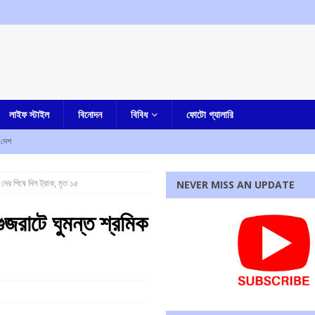
লাইফ স্টাইল
বিনোদন
বিবিধ
ফোটো গ্যালারি
দেশ
লার দোষী সাব্যস্ত
আমার দেশ
 দের পিষে দিল ট্রাক, মৃত ১৫
NEVER MISS AN UPDATE
না, হীরে সহ ধৃত এক
কলকাতা
গুজরাটে ঘুমন্ত শ্রমিক
িয়োগের আহবান মুখ্যমন্ত্রীর
আমার বাংলা
ৃণমূল? কাকলি ঘোষদস্তিদারের সঙ্গে একান্তে কথা সাংসদ রাজীব কুমারের
আমার বাংলা
রধোর, উত্তেজনা ডোমজুর এলাকায়..
বাংলা