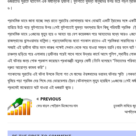
গুজরাটের সুরাটে ঘটেগেল এক মর্মান্তিক দুর্ঘটনা। ফুটপাতে ঘুমন্ত মানুষদের উপর উঠে পড়ল ট্
৬।
প্রাথমিক ভাবে জানা যাচ্ছে মধ্য রাতে সুরাটের কোসাম্বায় আখ বোঝাই একটি ট্রাকের সঙ্গে একটি ট্র
হারিয়ে উঠে পড়ে ফুটপাতের উপর।সেই ফুটপাতেই ঘুমন্ত অবস্থায় ছিল কিছু পরিযায়ী শ্রমিক ।ট্
প্রাথমিক ভাবে ১৩জনের মৃত্যু হয়ে ও আহত হয় বেশ কয়েকজন পরে আহতদের মধ্যে আরও ২জনের 
রাজস্থানের বান্সওয়াদার বাসিন্দা। প্রত্যেকদিনের মতো গতকাল রাতেও এই শ্রমিকরা সারাদিনের
সময়ই এই দুর্ঘটনা ঘটার ফলে কারুর পক্ষেই সেখান থেকে সরে যাওয়া সম্ভব হয়নি।যার ফলে ঘটে
চাঞ্চল্য ছড়িয়ে পরে এলাকায়।দুর্ঘটনার পরেই সাথে সাথে উদ্ধার কার্যে আসে পুলিশ ,স্থানীয় ল
এই ঘটনার জন্য শোক প্রকাশ করেছেন প্রধানন্ত্রী নরেন্দ্র মোদী।তিনি বলেছেন “নিহতদের প
দ্রুত আরোগ্য কামনা করি”।
গতকালের সুরাটের এই ঘটনা উসকে দিলো গত মে মাসের ঔরঙ্গবাদের ভয়াবহ ঘটনার স্মৃতি ।লকডাউন
ঘুমিয়ে পড়া শ্রমিক দের পিষে দেয় ভোরবেলায় ট্রেন।ঘটনাস্থলে মৃত্যু হয়েছিল ১৬জনের।সেই মর্মা
প্রথমেই মাঝেরাতে ঘটে যাওয়া এই গুজরাট কান্ড।
PREVIOUS
ফের বাড়ল পেট্রোল ডিজেলের দাম
চুনকালি মাখিয়ে জ
আপত্তিক