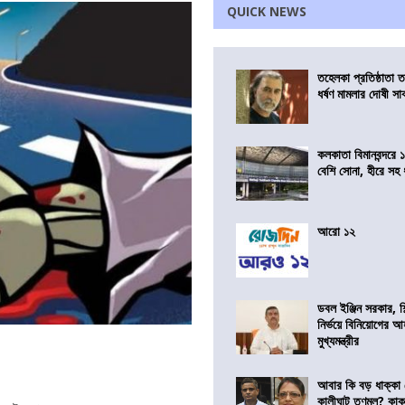
QUICK NEWS
তহেলকা প্রতিষ্ঠাতা 
ধর্ষণ মামলার দোষী সাব
কলকাতা বিমানবন্দরে 
বেশি সোনা, হীরে সহ
আরো ১২
ডবল ইঞ্জিন সরকার, শ
নির্ভয়ে বিনিয়োগের আ
মুখ্যমন্ত্রীর
আবার কি বড় ধাক্কা
কালীঘাট তৃণমূল? কা