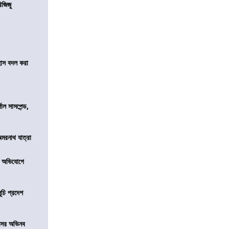
িজিজু
হাস বদল করা
শাল সাসপেন্ড,
অমরনাথ যাত্রা
র অভিযোগে
ূচি প্রদেশ
েসের অভিনব