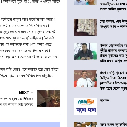
রাক।ঘটনাস্থলে মৃত্যু হয় ১৫জনের ও গুরুতর আহত
ঘোষদস্তিদারের সঙ্গে
সাংসদ রাজীব কুমারের
াক্টরের ধাক্কা লাগে ফলে ট্রাকটি নিয়ন্ত্রণ
ফের মালদহ, ফের উদ্ধ
রাকটি তাদের একেবারে পিষে দিয়ে যায়।
অঙ্কের নগদ ও মাদক,
মৃত্যু হয় বলে জানা গেছে। মৃতেরা সকলেই
 কাজ সেরে ফুটপাতেই ঘুমিয়েছিলেন।ঠিক সেই
 যায় এই মর্মান্তিক ঘটনা।এই ঘটনার জেরে
বাড়ছে গ্রেফতারির আ
দূর্নীতি মামলায় কলকা
োকজন কেও হাত লাগাতে হয় উদ্ধার কার্যে।
রায়কে চ্যালেঞ্জ করে সু
রিবারের জন্য আমার সমবেদনা রইলো ও আহত দের
অভিষেকের আপ্ত সহা
ে বাড়ি ফেরার পথে ক্লান্ত হয়ে ট্রেন লাইনে
বাংলার বাড়ি প্রকল্প-
ন্তিক স্মৃতি আবারও ফিরিয়ে দিল জানুয়ারির
কিস্তির টাকা বিতরণ
বৃহস্পতিবার উপভোক্
টাকা তুলে দেবেন মুখ্যমন
NEXT
ুতো পেট অধ্যক্ষ কে, শিক্ষিকার
দশে দশ
র ছবি ভাইরাল করার হুমকিতে
অচল সংসদ স্বাভাবিক