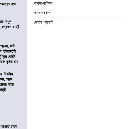
ব্যবসা-বাণিজ্য
 একান্তে কথা
আজকের দিন
ার বিপুল
ফোটো গ্যালারি
 গ্রেফতার দুই
শঙ্কা, জমি
তা হাইকোর্টের
প্রিম কোর্টে
য়ক সুমিত রায়
এর দ্বিতীয়
 শুরু, আজ
তাদের হাতে
্ত্রী
 রাখতে রাহুল