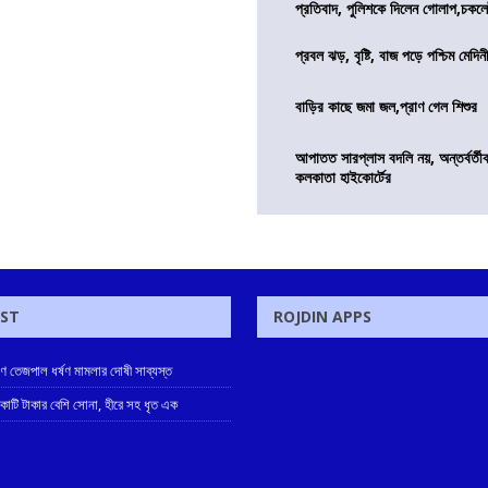
প্রতিবাদ, পুলিশকে দিলেন গোলাপ,চকল
প্রবল ঝড়, বৃষ্টি, বাজ পড়ে পশ্চিম মেদিন
বাড়ির কাছে জমা জল,প্রাণ গেল শিশুর
আপাতত সারপ্লাস বদলি নয়, অন্তর্বর্তীকা
কলকাতা হাইকোর্টের
OST
ROJDIN APPS
ুণ তেজপাল ধর্ষণ মামলার দোষী সাব্যস্ত
 কোটি টাকার বেশি সোনা, হীরে সহ ধৃত এক