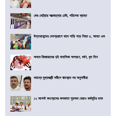
ফের মেট্রোয় আত্মহত্যার চেষ্টা, পরিসেবা ব্যাহত
উত্তরাখন্ডের দেবপ্রয়াগে খাদে গাড়ি পড়ে নিহত ৫, আহত এক
অসমে মিজোরামের দুই নাবালিকা অপহরণ, ধর্ষণ, ধৃত তিন
নবান্নে মুখ্যমন্ত্রী সমীপে ঋতব্রত সহ অনুগামীরা
১২ আগস্ট কংগ্রেসের কলকাতা পুরসভা ঘেরাও কর্মসূচির ডাক