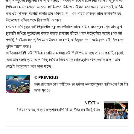
মাধ্যম স্কুলের প্রিন্সিপাল ভাস্কর বড়ুয়ার বিরুদ্ধে অভিযোগ তিনি নিয়মিত ওই স্কুলের এক
শিক্ষিকা কে ব্লাকম্যাল করতেন ব্যাক্তিগত ভিডিও ভাইরাল করে দেবার।এর পরেই অতিষ্ঠ
হয়ে ওই শিক্ষিকা ঘটনাটি জানায় তার পরিবার কে ।এর পরেই বিভিন্ন ভাবে জানাজানি হয়
উত্তেজনা ছড়িয়ে পড়ে বিন্নাগুড়ি এলাকায়।
সোমবার অভিযুক্ত ওই প্রিন্সিপাল স্কুলের পৌঁছালে তাকে বাইরে এনে প্রকাশ্যে তার মুখে
চুনকালি মাখিয়ে জুতোপেটা করতে করতে রাস্তায় হাঁটতে থাকে উত্তেজিত জনতা।শুরু হয়
গণপিটুনি ঘটনাস্থলে পুলিশ এসে উদ্ধার করে ওই অভিযুক্ত কে। অভিযুক্ত ওই শিক্ষককে
পুলিশ আটক করে।
অভিযোগকারিণী ওই শিক্ষিকার দাবি এক সময় ওই প্রিন্সিপালের সঙ্গে তার সম্পর্ক ছিল।সেই
সময় তার অজান্তেই তোলা কিছু ভিডিও নিয়ে তাকে রোজ ব্ল্যাকমেইল করা হচ্ছিল ।তার
জেরেই উত্তেজনা বলে জানা যাচ্ছে।
PREVIOUS
মধ্য রাতে ঘটে গেল মর্মান্তিক এক দুর্ঘটনা গুজরাটে ঘুমন্ত শ্রমিক দের পিষে দিল
ট্রাক, মৃত ১৫
NEXT
ইতিহাসে ভারত, গাব্বায় রুদ্ধশ্বাস টেস্ট জিতে সিরিজ জয় টিম ইন্ডিয়ার