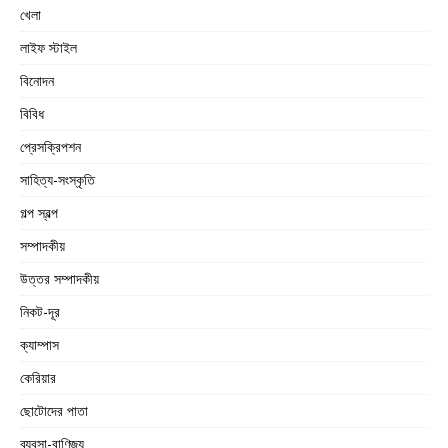
খেলা
লাইফ স্টাইল
বিনোদন
বিবিধ
প্রেসক্রিপশন
সাহিত্য-সংস্কৃতি
গল্প স্বল্প
সম্পাদকীয়
উত্তর সম্পাদকীয়
নিকট-দূর
ক্যাম্পাস
কেরিয়ার
ছোটোদের পাতা
ব্যবসা-বাণিজ্য