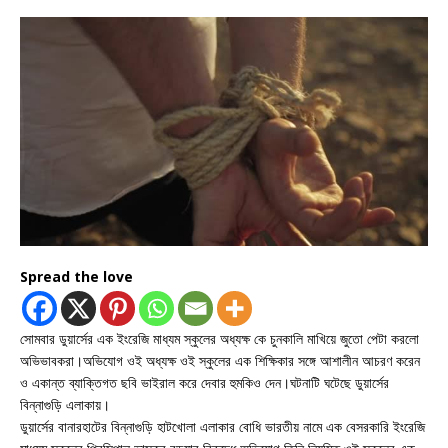
Spread the love
সোমবার ডুয়ার্সের এক ইংরেজি মাধ্যম স্কুলের অধ্যক্ষ কে চুনকালি মাখিয়ে জুতো পেটা করলো
অভিভাবকরা।অভিযোগ ওই অধ্যক্ষ ওই স্কুলের এক শিক্ষিকার সঙ্গে আশালীন আচরণ করেন
ও একান্ত ব্যাক্তিগত ছবি ভাইরাল করে দেবার হুমকিও দেন।ঘটনাটি ঘটেছে ডুয়ার্সের
বিন্নাগুড়ি এলাকায়।
ডুয়ার্সের বানারহাটের বিন্নাগুড়ি হাটখোলা এলাকার বোধি ভারতীয় নামে এক বেসরকারি ইংরেজি