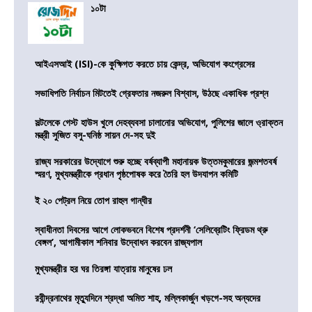
১০টা
আইএসআই (ISI)-কে কুক্ষিগত করতে চায় কেন্দ্র, অভিযোগ কংগ্রেসের
সভাধিপতি নির্বাচন মিটতেই গ্রেফতার নজরুল বিশ্বাস, উঠছে একাধিক প্রশ্ন
সল্টলেকে গেস্ট হাউস খুলে দেহব্যবসা চালানোর অভিযোগ, পুলিশের জালে ও্রাক্তন
মন্ত্রী সুজিত বসু-ঘনিষ্ঠ সায়ন দে-সহ দুই
রাজ্য সরকারের উদ্যোগে শুরু হচ্ছে বর্ষব্যাপী মহানায়ক উত্তমকুমারের জন্মশতবর্ষ
স্মরণ, মুখ্যমন্ত্রীকে প্রধান পৃষ্ঠপোষক করে তৈরি হল উদযাপন কমিটি
ই ২০ পেট্রল নিয়ে তোপ রাহুল গান্ধীর
স্বাধীনতা দিবসের আগে লোকভবনে বিশেষ প্রদর্শনী ‘সেলিব্রেটিং ফ্রিডম থ্রু
বেঙ্গল’, আগামীকাল শনিবার উদ্বোধন করবেন রাজ্যপাল
মুখ্যমন্ত্রীর হর ঘর তিরঙ্গা যাত্রায় মানুষের ঢল
রবীন্দ্রনাথের মৃত্যুদিনে শ্রদ্ধা অমিত শাহ, মল্লিকার্জুন খড়গে-সহ অন্যদের