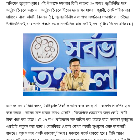
অভিষেক বন্দ্যোপাধ্যায়। এই উপলক্ষে মঙ্গলবার তিনি অন্তত ৩০ হাজার প্রতিনিধির সঙ্গে
ভার্চুয়াল বৈঠকে করলেন। ভার্চুয়াল বৈঠকে ছিলেন দলের সব সাংসদ, প্রার্থী, ভোট পরিচালনার
দায়িত্বে থাকা কমিটি, বিএলএ (১), পুরপ্রতিনিধি এবং শাখা সংগঠনের সভাপতিরা। তাঁদের
উপস্থিতিতেই শেষ পর্বের প্রচার থেকে সাংগঠনিক কাজ সবটাই কথা বুঝিয়ে দিলেন অভিষেক।
এদিনের সভায় তিনি বলেন, ট্রাইবুনাল ঠিকঠাক ভাবে কাজ করছে না। কমিশন বিজেপির হয়ে
কাজ করছে। তাদের সঙ্গে রয়েছে আরও এজেন্সি। বিজেপিকে জেতানোর জন্য কোটি কোটি
টাকা খরচ করা হচ্ছে। যে ২৭ লাখ ভোটারদের নাম বাতিল করা হয়েছে তারা সকলেই তৃণমূলের
এমনটাই অনুমান করা হচ্ছে। কোচবিহার থেকেই ঘোষণা করেছি তৃণমূলের ভোট ভাগাভাগি
বাড়ছে। প্রথম দফা একটি গুরুত্বপূর্ণ অংশ। সকলকে সতর্ক থাকতে হবে। তিনি আরও
বলেন, যদি ওরা আরও ৬০ লক্ষ নাম মুছে দেয় তাহলেও আমাদের হারাতে পারবে না। বিজেপি