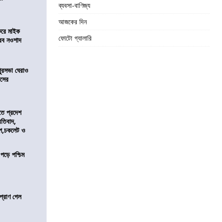
ব্যবসা-বাণিজ্য
আজকের দিন
করে মাইক
ফোটো গ্যালারি
রব নওশাদ
ুরসভা ঘেরাও
েসের
তে প্রদেশ
রতিবাদ,
াপ,চকলেট ও
 পড়ে পশ্চিম
প্রাণ গেল