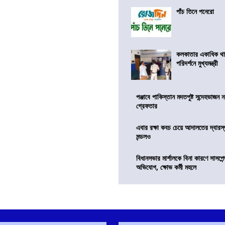
পাঁচ তিনে পনেরো
কলকাতার একাধিক থ
পরিদর্শনে মুখ্যমন্ত্রী
পঞ্জাবে পাকিস্তান মদতপুষ্ট সন্দেহভাজন ন
গ্রেফতার
এবার রক্ষা কবচ চেয়ে আদালতের দ্বারস্থ
মন্ডলও
বিধানসভার মার্শালকে বিনা কারণে সাসপে
অভিযোগ, ক্ষোভ কর্মী মহলে