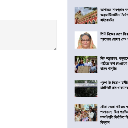
আপাতত সারপ্লাস বদ
অন্তর্বর্তীকালীন নির্
হাইকোর্টের
তিনি নিজের দেশে ফির
প্রত্যয়ে ঘোষণা শেখ
নিট আন্দোলন, পড়ুয়াদের
পাঠিয়ে ক্ষমা চাওয়ানো
রাহুল গান্ধীর
গ্রুপ ডি নিয়োগ দুর্নী
চার্জশিটে নাম থাকাদে
নদিয়া জেলা পরিষদে ক
পালাবদল, বিনা প্রতিদ্ব
সভাধিপতি নির্বাচিত ব
বিশ্বাস