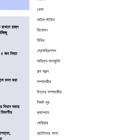
খেলা
লাইফ স্টাইল
 রাখতে রাহুল
বিনোদন
িজিজু
বিবিধ
প্রেসক্রিপশন
তে ৫ জন নিহত
সাহিত্য-সংস্কৃতি
গল্প স্বল্প
হাস বদল করা
সম্পাদকীয়
উত্তর সম্পাদকীয়
নিকট-দূর
য়ে বিধান সভার
ে বিভাগীয়
ক্যাম্পাস
কেরিয়ার
রাপত্তা,
ছোটোদের পাতা
রা