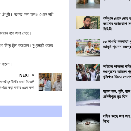
 অধীর চৌধুরী। সরকার বদল হলেও এখানে নারী
ধর্মস্থান থেকে জোর 
সরানোর অভিযোগে স
সিদ্দিকী
া বলবেন বলে জানা গেছে।
১৩ আগস্ট কলকাতা প
্র নিন্দা করেছেন। মুখ্যমন্ত্রী শুভেন্দু
কর্মসূচি প্রদেশ কংগ্র
র পাবেন।
আইনের শাসনের দাবি
কংগ্রেসের অভিনব প্
NEXT
পুলিশকে দিলেন গোল
লকেট চ্যাটার্জির দাদা!! বিজেপি
াপতির কড়া বার্তায় গুঞ্জন দলে!
প্রবল ঝড়, বৃষ্টি, বাজ
মেদিনীপুরে মৃত তিন
বাড়ির কাছে জমা জল,
শিশুর