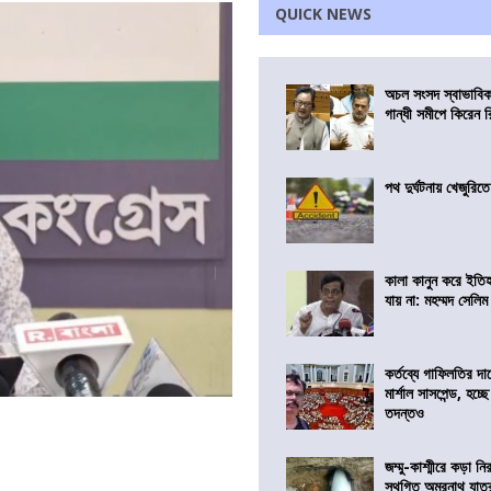
QUICK NEWS
অচল সংসদ স্বাভাবিক
গান্ধী সমীপে কিরেন র
পথ দুর্ঘটনায় খেজুরি
কালা কানুন করে ইতি
যায় না: মহম্মদ সেলিম
কর্তব্যে গাফিলতির দা
মার্শাল সাসপেন্ড, হচ্ছ
তদন্তও
জম্মু-কাশ্মীরে কড়া নি
স্থগিত অমরনাথ যাত্