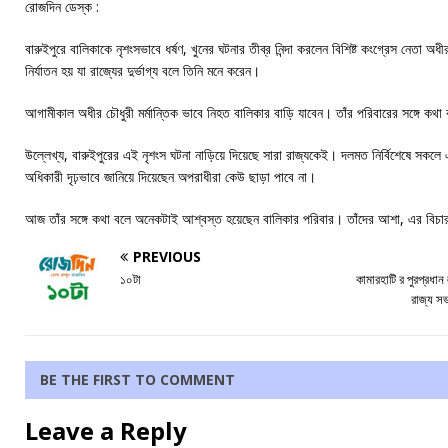
রোজদিন ডেস্ক :
বারুইপুরে বালিকাকে নৃশংসভাবে ধর্ষণ, খুনের ঘটনার তীব্র নিন্দা করলেন বিশিষ্ট কংগ্রেস নেতা
নির্যাতন হয় যা রাজ্যের দুর্ভাগ্য বলে তিনি মনে করেন।
আগামীকাল অধীর চৌধুরী মর্মান্তিক ভাবে নিহত বালিকার বাড়ি যাবেন। তাঁর পরিবারের সঙ্গে কথ
উল্লেখ্য, বারুইপুরের এই নৃশংস ঘটনা নাড়িয়ে দিয়েছে সারা রাজ্যকেই। দলমত নির্বিশেষে সকলে এর তীব
অধিকারী দৃঢ়ভাবে জানিয়ে দিয়েছেন অপরাধীরা কেউ ছাড়া পাবে না।
আজ তাঁর সঙ্গে কথা বলে অনেকটাই আশ্বস্ত হয়েছেন বালিকার পরিবার। তাঁদের আশা, এর বিচা
PREVIOUS
১০টা
কামারহাটি র পুরপ্রধান 
রাজ্য সভ
BE THE FIRST TO COMMENT
Leave a Reply