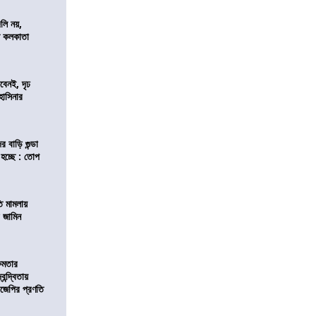
লি নয়,
দেশ কলকাতা
বেনই, দৃঢ
 হাসিনার
 বাড়ি গুন্ডা
 হচ্ছে : তোপ
তি মামলায়
র জামিন
্ষমতার
ন্দ্বিতায়
িজেপির প্রণতি