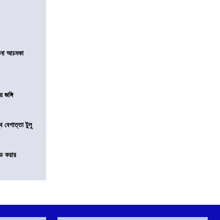
ানা আচমকা
য় জঙ্গি
 বেপাত্তা টুলু
ন্ড করার