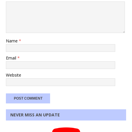
Name
*
Email
*
Website
NEVER MISS AN UPDATE