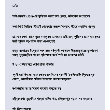
১০টা
আইএসআই (ISI)-কে কুক্ষিগত করতে চায় কেন্দ্র, অভিযোগ কংগ্রেসের
সভাধিপতি নির্বাচন মিটতেই গ্রেফতার নজরুল বিশ্বাস, উঠছে একাধিক প্রশ্ন
সল্টলেকে গেস্ট হাউস খুলে দেহব্যবসা চালানোর অভিযোগ, পুলিশের জালে ও্রাক্তন
মন্ত্রী সুজিত বসু-ঘনিষ্ঠ সায়ন দে-সহ দুই
রাজ্য সরকারের উদ্যোগে শুরু হচ্ছে বর্ষব্যাপী মহানায়ক উত্তমকুমারের জন্মশতবর্ষ
স্মরণ, মুখ্যমন্ত্রীকে প্রধান পৃষ্ঠপোষক করে তৈরি হল উদযাপন কমিটি
ই ২০ পেট্রল নিয়ে তোপ রাহুল গান্ধীর
স্বাধীনতা দিবসের আগে লোকভবনে বিশেষ প্রদর্শনী ‘সেলিব্রেটিং ফ্রিডম থ্রু
বেঙ্গল’, আগামীকাল শনিবার উদ্বোধন করবেন রাজ্যপাল
মুখ্যমন্ত্রীর হর ঘর তিরঙ্গা যাত্রায় মানুষের ঢল
রবীন্দ্রনাথের মৃত্যুদিনে শ্রদ্ধা অমিত শাহ, মল্লিকার্জুন খড়গে-সহ অন্যদের
পাঁচ তিনে পনেরো