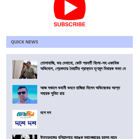
QUICK NEWS
তোলাবাজি, ভয় দেখানো, ভোট পরবর্তী হিংসা-সহ একাধিক
অভিযোগ, গ্রেফতার নৈহাটির প্রাক্তন তৃণমূল বিধায়ক সনত দে
আজ সকালে ভবানী ভবনে হাজিরা দিলেন অভিষেকের আপ্ত
সহায়ক সুমিত রায়
দশে দশ
উত্তরবঙ্গের বুনিয়াদপুরে ব্যাঙ্ক ম্যানেজারের রহস্য মৃত্যু