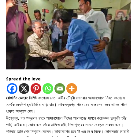
Spread the love
রোজদিন ডেস্ক:
বিশিষ্ট কংগ্রেস নেতা অধীর চৌধুরী সোমবার আসানসোলে নিহত কংগ্রেস
সমর্থক দেবদীপ চ্যাটার্জি র বাড়ি যান। শোকসন্তপ্ত পরিবারের সঙ্গে দেখা করে তাঁদের পাশে
থাকার আশ্বাস দেন।।
উল্লেখ্য, গত শুক্রবার রাতে আসানসোলে নিজের আবাসনের সামনে কয়েকজন দুষ্কৃতি তাঁর
গাড়ি আটকায়। জোর করে তাঁকে নামিয়ে স্ত্রী, শিশু পুত্রের সামনে বেধড়ক মারধর করে।
শনিবার তিনি শেষ নিশ্বাস ফেলেন। অভিযোগের তির টি এম সি র দিকে। লোকসভার বিরোধী