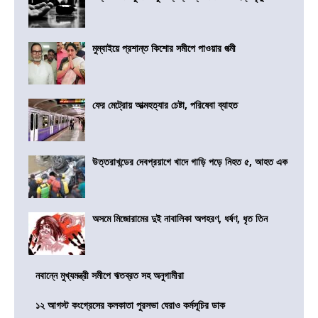
মুম্বাইয়ে প্রশান্ত কিশোর সমীপে পাওয়ার পত্মী
ফের মেট্রোয় আত্মহত্যার চেষ্টা, পরিষেবা ব্যাহত
উত্তরাখন্ডের দেবপ্রয়াগে খাদে গাড়ি পড়ে নিহত ৫, আহত এক
অসমে মিজোরামের দুই নাবালিকা অপহরণ, ধর্ষণ, ধৃত তিন
নবান্নে মুখ্যমন্ত্রী সমীপে ঋতব্রত সহ অনুগামীরা
১২ আগস্ট কংগ্রেসের কলকাতা পুরসভা ঘেরাও কর্মসূচির ডাক