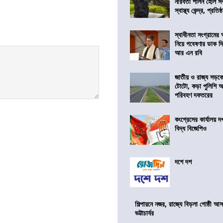
নীরবতা পালন হোল স
স্বাস্থ্য কেন্দ্র, প্রতিষ্
স্বাধীনতা সংগ্রামের
নিয়ে গবেষণার ডাক দ
আর এন রবি
জাতীয় ও রাজ্য সড়ক
টোটো, কড়া পুলিশি অভ
পরিবহণ দফতরের
কংগ্রেসের কার্যালয়
বিদ্ধ বিজেপিও
দশে দশ
শিল্পায়নে নজর, রাজ্যে বিড়লা গোষ্ঠী আ
ভট্টাচার্যর