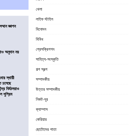
খেলা
লাইফ স্টাইল
ম্মান জ্ঞাপন
বিনোদন
বিবিধ
প্রেসক্রিপশন
ালাও অনুদান নয়
সাহিত্য-সংস্কৃতি
গল্প স্বল্প
ার স্থায়ী
সম্পাদকীয়
তে চলেছে
্দ্র বিঠ্ঠলরাও
উত্তর সম্পাদকীয়
ল সুপ্রিম
নিকট-দূর
ক্যাম্পাস
কেরিয়ার
ছোটোদের পাতা