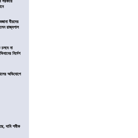
ব সরকারি
ঠানে
 অজানা বীরদের
িলেন রাজ্যপাল
ে চলবে না
িযানের নির্দেশ
 দখলের অভিযোগে
সছে, দাবি শমীক