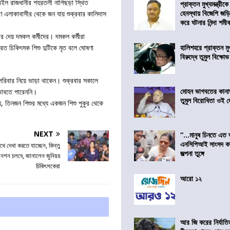
ী রইল রাজধানীর শহরতলী নাগিছড়া স্থিত
প্রাক্তন মুখ্যমন্ত্রী
হেনস্থায় বিজেপি জড়
ণে এলাকাবাসীর থেকে জন যায় শুক্রবার কালিদাস
করে ঘটনার নিন্দা শমীক 
বর দেয় দমকল কর্মীদের। দমকল কর্মীরা
হালিশহরে প্রাক্তন মুখ্
ব্যরত চিকিৎসক শিশু দুটিকে মৃত বলে ঘোষণা
বিরুদ্ধে তুমুল বিক্ষোভ
 পরিবার নিয়ে ভাড়া থাকেন। শুক্রবার সকালে
মোহন ভাগবতের কানা
 ভাবতে পারেননি।
তুমুল বিরোধিতা ওই দ
়, তিনজন শিশুর মধ্যে একজন শিশু পুকুর থেকে
NEXT
“…মানুষ চিনতে এত 
এনসিপিআই সাংসদ কা
াথে দেখা করতে যাচ্ছেন, কিন্তু
জল্পনা তুঙ্গে
ত অনশন চলবে, জানালেন জুনিয়র
চিকিৎসকেরা
আরো ১২
আর জি করের নির্যাতি