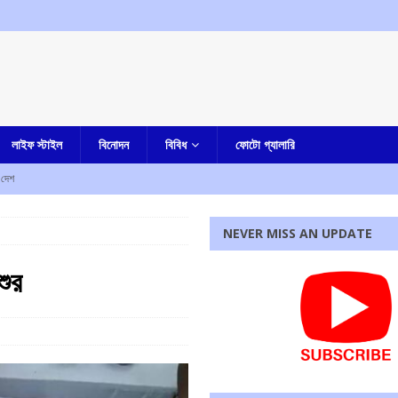
লাইফ স্টাইল
বিনোদন
বিবিধ
ফোটো গ্যালারি
দেশ
র
আমার বাংলা
NEVER MISS AN UPDATE
আমার বাংলা
তি পেতে চলেছে কলকাতা হাইকোর্ট, রবীন্দ্র বিঠ্ঠলরাও ঘুগের নাম সুপারিশ করল সুপ্রিম কোর্টের কলেজিয়াম
শুর
পি জড়িত নয়, দাবি করে ঘটনার নিন্দা শমীক ভট্টাচার্যর
আমার বাংলা
রধোর, উত্তেজনা ডোমজুর এলাকায়..
বাংলা