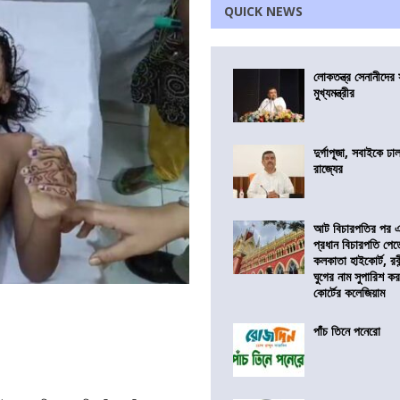
QUICK NEWS
লোকতন্ত্র সেনানীদের স
মুখ্যমন্ত্রীর
দুর্গাপূজা, সবাইকে ঢ
রাজ্যের
আট বিচারপতির পর এব
প্রধান বিচারপতি পে
কলকাতা হাইকোর্ট, রবীন
ঘুগের নাম সুপারিশ কর
কোর্টের কলেজিয়াম
পাঁচ তিনে পনেরো