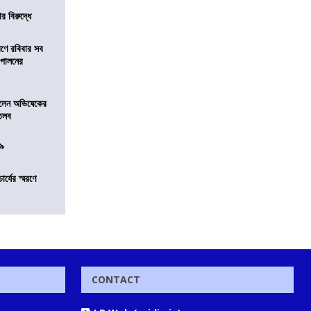
র বিরুদ্ধে
রণে রবিবার সব
া পালনের
ড়লেন অভিষেকের
 তলব
০৯
চার্যের স্মরণে
CONTACT