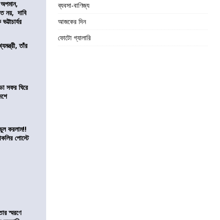
কে অপমান,
ব্যবসা-বাণিজ্য
িত নয়, দাবি
ভট্টাচার্যর
আজকের দিন
ফোটো গ্যালারি
যমন্ত্রী, তাঁর
ডা সফর ঘিরে
েশে
ভুল করলাম!!
কলির পোস্টে
তার স্মরণে