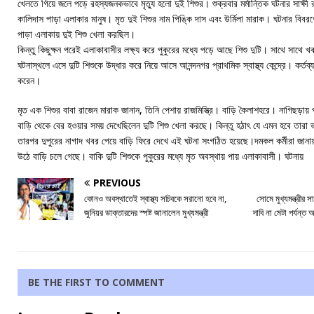
খেলতে গিয়ে জলে পড়ে রহস্যজনকভাবে মৃত্যু হলো দুই শিশুর। শুক্রবার মর্মান্তিক ঘটনার সাক্ষ
কালিদাস পাড়া এলাকার মানুষ। মৃত দুই শিশুর নাম পিঙ্কি দাস এবং উর্মিলা মারাক। ঘটনার বিবর
পাড়া এলাকায় দুই শিশু খেলা করছিল।
কিন্তু কিছুক্ষন পরেই এলাকাবাসীর লক্ষ্য করে পুকুরের মধ্যে পড়ে আছে শিশু দুটি। সাথে সাথে খ
ঘটনাস্থলে এসে দুটি শিশুকে উদ্ধার করে নিয়ে আসে আনন্দনগর প্রাথমিক স্বাস্থ্য কেন্দ্রে। কর্ত
করেন।
মৃত এক শিশুর বাবা রাজেন মারাক জানান, তিনি পেশায় রাজমিস্ত্রি। বাড়ি কৈলাশহরে। নাগিছড়ায়
বাড়ি থেকে বের হওয়ার সময় দেখেছিলেন দুটি শিশু খেলা করছে। কিন্তু হঠাৎ যে এমন হবে তারা
তারপর দুপুরের নাগাদ খবর পেয়ে বাড়ি ফিরে দেখে এই ঘটনা সংগঠিত হয়েছে।দমকল কর্মীরা জানায
উঠে বাড়ি চলে গেছে। বাকি দুটি শিশুকে পুকুরের মধ্যে মৃত অবস্থায় পায় এলাকাবাসী। ঘটনায়
PREVIOUS
কোনও অবস্থাতেই স্বাস্থ্য সচিবকে সরানো হবে না,
সোমে মুখ্যমন্ত্রীর স
জুনিয়র ডাক্তারদের স্পষ্ট জানালেন মুখ্যমন্ত্রী
দাবি না মেটা পর্যন্
BE THE FIRST TO COMMENT