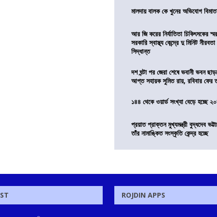
মালদায় বালক কে খুনের অভিযোগ বিমাতা
আর জি করের নির্যাতিতা চিকিৎসকের স্ম
সরকারি স্বাস্থ্য কেন্দ্রে দু মিনিট নীরবত
সিদ্ধান্ত
দশ ঘন্টা পর জেরা শেষে ভবানী ভবন ছা
আপ্ত সহায়ক সুমিত রায়, রবিবার ফের
১৪৪ থেকে ওয়ার্ড সংখ্যা বেড়ে হচ্ছে ২
প্রয়াত প্রাক্তন মুখ্যমন্ত্রী বুদ্ধদেব ভট্টা
তাঁর নামাঙ্কিত সংস্কৃতি কেন্দ্র হচ্ছে
OST
ROJDIN APPS