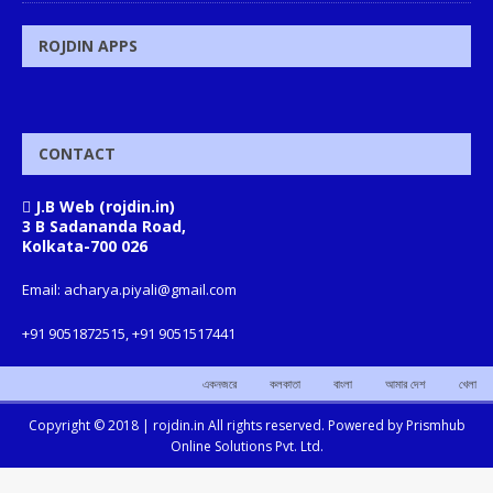
ROJDIN APPS
CONTACT
J.B Web (rojdin.in)
3 B Sadananda Road,
Kolkata-700 026
Email: acharya.piyali@gmail.com
+91 9051872515, +91 9051517441
একনজরে
কলকাতা
বাংলা
আমার দেশ
খেলা
Copyright © 2018 |
rojdin.in
All rights reserved. Powered by
Prismhub
Online Solutions Pvt. Ltd.