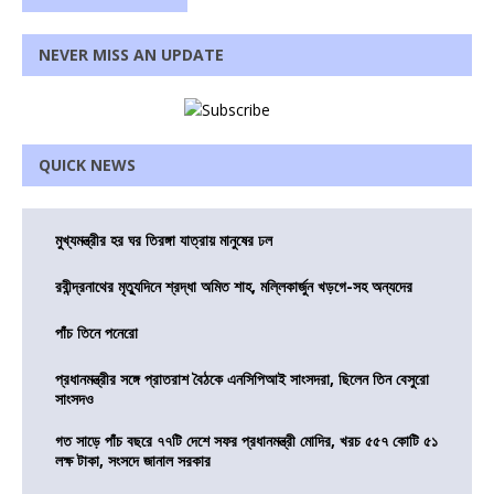
NEVER MISS AN UPDATE
QUICK NEWS
মুখ্যমন্ত্রীর হর ঘর তিরঙ্গা যাত্রায় মানুষের ঢল
রবীন্দ্রনাথের মৃত্যুদিনে শ্রদ্ধা অমিত শাহ, মল্লিকার্জুন খড়গে-সহ অন্যদের
পাঁচ তিনে পনেরো
প্রধানমন্ত্রীর সঙ্গে প্রাতরাশ বৈঠকে এনসিপিআই সাংসদরা, ছিলেন তিন বেসুরো
সাংসদও
গত সাড়ে পাঁচ বছরে ৭৭টি দেশে সফর প্রধানমন্ত্রী মোদির, খরচ ৫৫৭ কোটি ৫১
লক্ষ টাকা, সংসদে জানাল সরকার