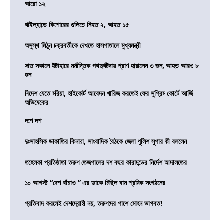
আরো ১২
থাইল্যান্ডে কিশোরের গুলিতে নিহত ২, আহত ১৫
অসুস্থ মিঠুন চক্রবর্তীকে দেখতে হাসপাতালে মুখ্যমন্ত্রী
সাত সকালে ইটাহারে মর্মান্তিক পথদুর্ঘটনায় প্রাণ হারালেন ৩ জন, আহত আরও ৮
জন
বিদেশ যেতে মরিয়া, হাইকোর্ট আবেদন খারিজ করতেই ফের সুপ্রিম কোর্টে আর্জি
অভিষেকের
দশে দশ
দুঃসাহসিক ডাকাতির কিনারা, সাংবাদিক বৈঠকে জেলা পুলিশ সুপার কী বললেন
তহেলকা প্রতিষ্ঠাতা তরুণ তেজপালের দশ বছর কারাদন্ডের নির্দেশ আদালতের
১০ আগস্ট “দেশ বাঁচাও ” এর ডাকে মিছিল বাম শ্রমিক সংগঠনের
প্রতিবাদ করলেই দেশদ্রোহী নয়, তরুণদের পাশে মোহন ভাগবত!