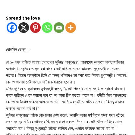
Spread the love
রোজদিন ডেস্ক :-
যে ১০ দফা দাবিতে অনশন চালাচ্ছেন জুনিয়র ডাক্তাররা, তারমধ্যে অন্যতম স্বাস্থ্যসচিবের
অপসারণ। জুনিয়র ডাক্তাররা বারবার এই দাবিকে সামনে আনলেও মুখ্যমন্ত্রী তা মানতে
নারাজ। নিজের অবস্থানে তিনি যে অনড় শনিবারও তা স্পষ্ট করে দিলেন মুখ্যমন্ত্রী। বললেন,
কোনও অবস্থাতেই স্বাস্থ্য সচিবকে সরানো হবে না।
এদিন জুনিয়র ডাক্তারদের মুখ্যমন্ত্রী বলেন, “একটা পরিবার থেকে সবাইকে সরানো যায় না।
কাকে দায়িত্ব থেকে সরানো হবে তা আপনারা ঠিক করতে পারেন না। দুর্নীতি নিয়ে আপনাদের
কোনও অভিযোগ থাকলে আমাকে জানান। আমি অবশ্যই তা খতিয়ে দেখব। কিন্তু এভাবে
কাউকে সরানো যায় না।”
জুনিয়র ডাক্তাররা তাঁকে বোঝানোর চেষ্টা করেন, আরজি করের মর্মান্তিক ঘটনা যখন ঘটেছে
তখন স্বাস্থ্য সচিবের দায়িত্বে ছিলেন নারায়ণ স্বরূপ নিগম। কাজেই তাঁকে দায়িত্ব থেকে
সরাতেই হবে। কিন্তু মুখ্যমন্ত্রী তাঁদের জানিয়ে দেন, এভাবে কাউকে সরানো যায় না।
শনিবার বেলা ২টো নাগাদ ধর্মতলায় ডাক্তারদের অনশনমঞ্চে আসেন রাজ্যের মুখ্যসচিব মনোজ