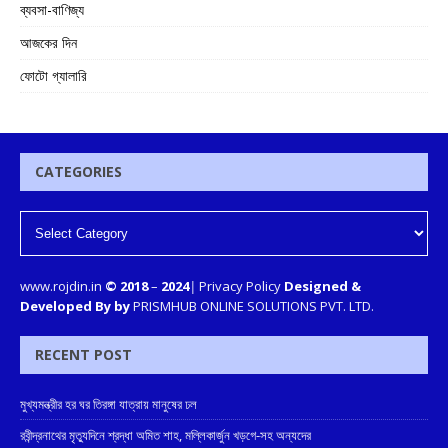
ব্যবসা-বাণিজ্য
আজকের দিন
ফোটো গ্যালারি
CATEGORIES
www.rojdin.in
© 2018
–
2024
|
Privacy Policy
Designed &
Developed By by
PRISMHUB ONLINE SOLUTIONS PVT. LTD.
RECENT POST
মুখ্যমন্ত্রীর হর ঘর তিরঙ্গা যাত্রায় মানুষের ঢল
রবীন্দ্রনাথের মৃত্যুদিনে শ্রদ্ধা অমিত শাহ, মল্লিকার্জুন খড়গে-সহ অন্যদের