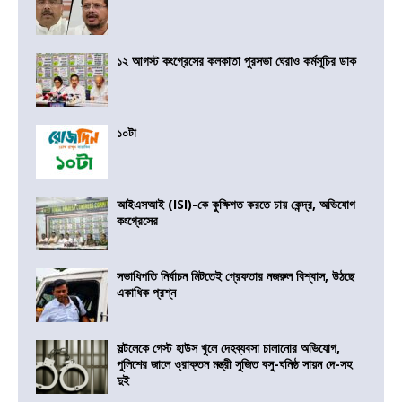
১২ আগস্ট কংগ্রেসের কলকাতা পুরসভা ঘেরাও কর্মসূচির ডাক
১০টা
আইএসআই (ISI)-কে কুক্ষিগত করতে চায় কেন্দ্র, অভিযোগ
কংগ্রেসের
সভাধিপতি নির্বাচন মিটতেই গ্রেফতার নজরুল বিশ্বাস, উঠছে
একাধিক প্রশ্ন
সল্টলেকে গেস্ট হাউস খুলে দেহব্যবসা চালানোর অভিযোগ,
পুলিশের জালে ও্রাক্তন মন্ত্রী সুজিত বসু-ঘনিষ্ঠ সায়ন দে-সহ
দুই