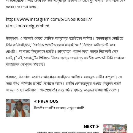
অভিনেত্রীকে। মহারাষ্ট্রের কোভিড সংক্রান্ত গাইডলাইন মেনে খুব শীঘ্রই তিনি কাজে যোগ
দেবেন বলে শোনা যাচ্ছে।
https://www.instagram.com/p/CNosH0osIiI/?
utm_source=ig_embed
উল্লেখ্য, এ মাসেরই শুরুতে কোভিড আক্রান্ত হয়েছিলেন আলিয়া। ইনস্টাগ্রাম স্টোরিতে
তিনি জানিয়েছিলেন, “কোভিড পজেটিভ হওয়া মাত্রই আমি নিজেকে আইসোলেট করে
রেখেছি। আপাতত নিভৃতবাসে রয়েছি। ডাক্তারের পরামর্শ মতো সমস্ত নিয়ামবলী মেনে
চলছি।” এই কোয়ারান্টিন পিরিয়ডে নিজের স্বাস্থ্য সংক্রান্ত যাবতীয় আপডেট তিনি শেয়ারও
করেছিলেন সোশ্যাল মিডিয়ায়।
প্রসঙ্গত, গত মাসে করোনায় আক্রান্ত হয়েছিলেন আলিয়ার বয়ফ্রেন্ড রণবীর কাপুরও। সে
সময় যদিও আলিয়ার রিপোর্ট নেগেটিভ আসে। রণবীর কোভিডমুক্ত হওয়ার কিছুদিন পরেই
আক্রান্ত হন আলিয়াও। অবশেষে তাঁর সেরে ওঠার সুখবরে আনন্দের হাওয়া পরিবারেও।
PREVIOUS
বিজেপির সাংবাদিক সম্মেলন; দেখুন সরাসরি!
NEXT