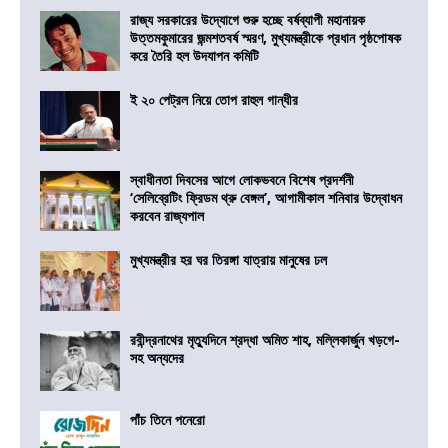
রাজ্য সরকারের উদ্যোগে শুরু হচ্ছে বর্ষব্যাপী মহানায়ক
উত্তমকুমারের জন্মশতবর্ষ স্মরণ, মুখ্যমন্ত্রীকে প্রধান পৃষ্ঠপোষক
করে তৈরি হল উদযাপন কমিটি
ই ২০ পেট্রল নিয়ে তোপ রাহুল গান্ধীর
স্বাধীনতা দিবসের আগে লোকভবনে বিশেষ প্রদর্শনী
‘সেলিব্রেটিং ফ্রিডম থ্রু বেঙ্গল’, আগামীকাল শনিবার উদ্বোধন
করবেন রাজ্যপাল
মুখ্যমন্ত্রীর হর ঘর তিরঙ্গা যাত্রায় মানুষের ঢল
রবীন্দ্রনাথের মৃত্যুদিনে শ্রদ্ধা অমিত শাহ, মল্লিকার্জুন খড়গে-
সহ অন্যদের
পাঁচ তিনে পনেরো