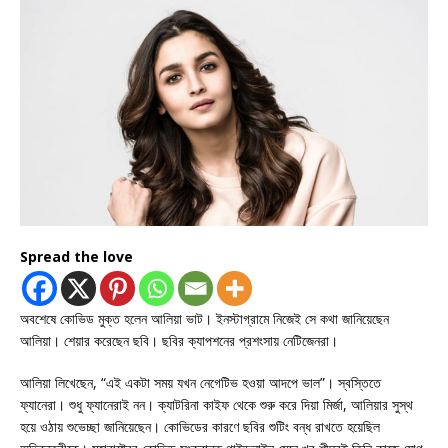
Spread the love
অবশেষে কোভিড মুক্ত হলেন আলিয়া ভাট। ইনস্টাগ্রামে নিজেই সে কথা জানিয়েছেন
আলিয়া। শেয়ার করেছেন ছবি। ছবির ক্যাপশনের প্রশংসায় নেটিজেনরা।
আলিয়া লিখেছেন, “এই একটা সময় যখন নেগেটিভ হওয়া আদপে ভাল”। স্বস্তিতে
ফ্যানেরা। শুধু ফ্যানেরাই নন। ক্যাটরিনা কাইফ থেকে শুরু করে দিয়া মির্জা, আলিয়ার সুস্থ
হয়ে ওঠায় শুভেচ্ছা জানিয়েছেন। কোভিডের কারণে ছবির শুটিং বন্ধ রাখতে হয়েছিল