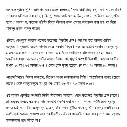
সংবাদসংস্থাকে পুলিশ অফিসার সঞ্জয় গুঞ্জল বলেছেন, ‘যেসব ঘাটে ভিড় কম, সেখানে দুরত্ববিধি
না মানলে জরিমানা করা হচ্ছে। কিন্তু, যেসব ঘাটে অনেক ভিড়, সেখানে জরিমানা করা মুশকিল
হচ্ছে।’ উল্লেখ্য, করোনা পরিস্থিতিতে কীভাবে কুম্ভ মেলার আয়োজন করা হল, তা নিয়ে
বিভিন্ন মহলে প্রশ্ন উঠেছে।
এদিকে, দেশজুড়ে আছড়ে পড়েছে করোনার দ্বিতীয় ঢেউ। ভয়ংকর হারে বাড়ছে দৈনিক
সংক্রমণ। ক্রমশই জটিল আকার নিচ্ছে করোনা চিত্র। গত ২৪ ঘণ্টায় করোনায় আক্রান্ত
হয়েছেন এক লাখ ৮৪ হাজার ৩৭২ জন। একদিনের কোভিডের বলি হয়েছে ১০২৭ জন।
কেন্দ্রীয় স্বাস্থ্য মন্ত্রকের বুলেটিন জানান দিচ্ছে, এই মুহুর্তে দেশে চিকিৎসাধীন করোনা রোগীর
সংখ্যা ১৩ লাখ ৬৫ হাজার ৭০৪। দেশে মোট মৃত্যু হয়েছে এক লাখ ৭২ হাজার ৮৫ জনের।
ওয়ার্ল্ডোমিটারের হিসেব জানাচ্ছে, বিশ্বের মধ্যে আক্রান্তের নিরিখে আমেরিকার পরেই রয়েছে
ভারত। মোট আক্রান্তের সংখ্যা এক কোটি ৩৮ লাখ ৭৩ হাজার ৮২৫।
এই আবহে কেন্দ্রীয় অর্থমন্ত্রী নির্মলা সীতারমন বলেছেন, ‘দেশে করোনার দ্বিতীয় ঢেউ চলছে।
তা সত্ত্বেও বলছি, বড় করে আর লকডাউন জারি করা হবে না। আমরা অর্থনীতিকে স্তব্ধ
করতে চাই না। যাঁরা আক্রান্ত হচ্ছেন, যাঁরা কোয়ারেন্টিনে আছেন, তাঁদের জন্য স্থানীয়ভাবে
কনটেনমেন্ট জোনের মাধ্যমে করোনার দ্বিতীয় ঢেউয়ের মোকাবিলা করা হবে। দেশ আর বড়সড়
লকডাউনের পথে হাঁটবে না।’