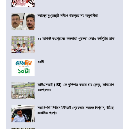
নবান্নে মুখ্যমন্ত্রী সমীপে ঋতব্রত সহ অনুগামীরা
১২ আগস্ট কংগ্রেসের কলকাতা পুরসভা ঘেরাও কর্মসূচির ডাক
১০টা
আইএসআই (ISI)-কে কুক্ষিগত করতে চায় কেন্দ্র, অভিযোগ
কংগ্রেসের
সভাধিপতি নির্বাচন মিটতেই গ্রেফতার নজরুল বিশ্বাস, উঠছে
একাধিক প্রশ্ন