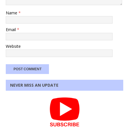
Name
*
Email
*
Website
NEVER MISS AN UPDATE