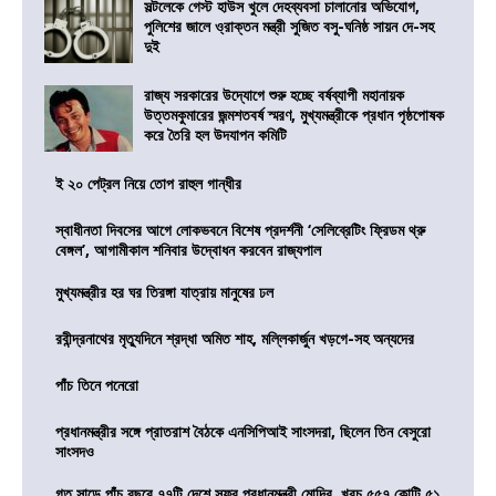
সল্টলেকে গেস্ট হাউস খুলে দেহব্যবসা চালানোর অভিযোগ,
পুলিশের জালে ও্রাক্তন মন্ত্রী সুজিত বসু-ঘনিষ্ঠ সায়ন দে-সহ
দুই
রাজ্য সরকারের উদ্যোগে শুরু হচ্ছে বর্ষব্যাপী মহানায়ক
উত্তমকুমারের জন্মশতবর্ষ স্মরণ, মুখ্যমন্ত্রীকে প্রধান পৃষ্ঠপোষক
করে তৈরি হল উদযাপন কমিটি
ই ২০ পেট্রল নিয়ে তোপ রাহুল গান্ধীর
স্বাধীনতা দিবসের আগে লোকভবনে বিশেষ প্রদর্শনী ‘সেলিব্রেটিং ফ্রিডম থ্রু
বেঙ্গল’, আগামীকাল শনিবার উদ্বোধন করবেন রাজ্যপাল
মুখ্যমন্ত্রীর হর ঘর তিরঙ্গা যাত্রায় মানুষের ঢল
রবীন্দ্রনাথের মৃত্যুদিনে শ্রদ্ধা অমিত শাহ, মল্লিকার্জুন খড়গে-সহ অন্যদের
পাঁচ তিনে পনেরো
প্রধানমন্ত্রীর সঙ্গে প্রাতরাশ বৈঠকে এনসিপিআই সাংসদরা, ছিলেন তিন বেসুরো
সাংসদও
গত সাড়ে পাঁচ বছরে ৭৭টি দেশে সফর প্রধানমন্ত্রী মোদির, খরচ ৫৫৭ কোটি ৫১