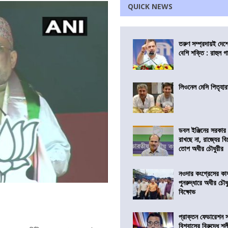
QUICK NEWS
তরুণ সম্প্রদায়ই দে
বেশি শক্তি : রাহুল গা
লিওনেল মেসি পিতৃহার
ডবল ইঞ্জিনের সরকার 
রাখছে না, রাজ্যের ব
তোপ অধীর চৌধুরীর
নওদার কংগ্রেসের কার
পুনরুদ্ধারে অধীর চৌধ
বিক্ষোভ
প্রাক্তন ফেডারেশন 
বিশ্বাসের বিরুদ্ধে শ্