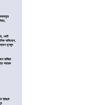
শ
সলামপুরে
 নিহত,
নো, ভোট
কাধিক অভিযোগ,
াক্তন তৃণমূল
নে হাজিরা
্ত সহায়ক
রে ব্যাঙ্ক
যু