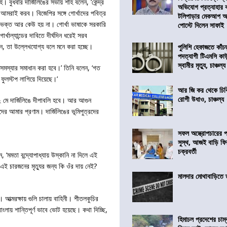
াহ। বুধবার দার্জিলিঙের সভায় শাহ বলেন, ‘কেন্দ্র
অভিযোগ প্রত্যাহার
য় আমরাই করব। বিজেপির সঙ্গে গোর্খাদের পবিত্র
টলিপাড়ার মেকআপ আর্
েশভক্ত আর কেউ হয় না। গোর্খা ভাষাকে সরকারি
পোস্টে দিলেন সাফাই
র্খাল্যান্ডের দাবিতে দীর্ঘদিন ধরেই সরব
ললেন, তা উল্লেখযোগ্য বলে মনে করা হচ্ছে।
পুলিশি হেফাজতে কাঁচ
পদত্যাগী টিএমসি কাউ
স্বামীর মৃত্যু, চাঞ্চল্য
 সমস্যার সমাধান করা হবে।’ তিনি বলেন, ‘গত
ফুলস্টপ লাগিয়ে দিয়েছে।’
আর জি কর থেকে চিকি
রোগী উধাও, চাঞ্চল্য
। ২ মে দার্জিলিঙে দীপাবলি হবে। আর আগুন
ের আমার প্রণাম। দার্জিলিঙের ভূমিপুত্রদের
সফল অস্ত্রোপচারের
সুস্থ, আজই বাড়ি ফি
চক্রবর্তী
, ‘মমতা বন্দ্যোপাধ্যায় উস্কানি না দিলে এই
ই চারজনের মৃত্যুর জন্য কি ওঁর দায় নেই?
মালদার মোথাবাড়িতে তৃ
হয়। আত্মরক্ষায় গুলি চালায় বাহিনী। শীতলকুচির
লায় শান্তিপূর্ণ ভাবে ভোট হয়েছে। কথা দিচ্ছি,
হিমাচল প্রদেশের চাম্