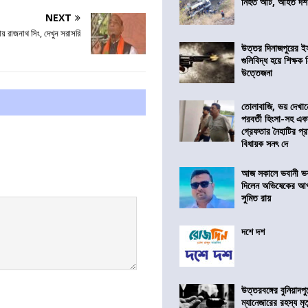
নিহত আট, আহত দ
NEXT
য় রাজনাথ সিং, দেখুন সরাসরি
উত্তর দিনাজপুরের ই
গুলিবিদ্ধ হয়ে শিক্ষক
উত্তেজনা
তোলাবাজি, ভয় দেখা
পরবর্তী হিংসা-সহ এ
গ্রেফতার নৈহাটির প্র
বিধায়ক সনৎ দে
আজ সকালে ভবানী ভব
দিলেন অভিষেকের আপ
সুমিত রায়
দশে দশ
উত্তরবঙ্গের বুনিয়াদপু
ম্যানেজারের রহস্য মৃত্