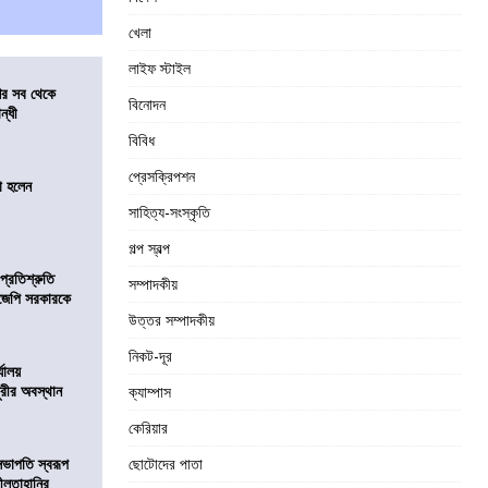
খেলা
লাইফ স্টাইল
শের সব থেকে
বিনোদন
ন্ধী
বিবিধ
প্রেসক্রিপশন
া হলেন
সাহিত্য-সংস্কৃতি
গল্প স্বল্প
প্রতিশ্রুতি
সম্পাদকীয়
িজেপি সরকারকে
উত্তর সম্পাদকীয়
নিকট-দূর
্যালয়
ুরীর অবস্থান
ক্যাম্পাস
কেরিয়ার
সভাপতি স্বরূপ
ছোটোদের পাতা
লীলতাহানির