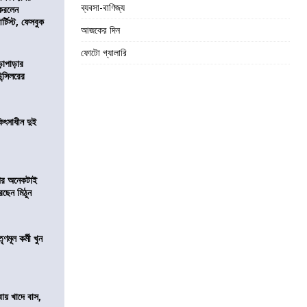
ব্যবসা-বাণিজ্য
 করলেন
টিস্ট, ফেসবুক
আজকের দিন
ফোটো গ্যালারি
ড়াপাড়ার
ন্সিলরের
ৎসাধীন দুই
 পর অনেকটাই
রছেন মিঠুন
ণমূল কর্মী খুন
বায় খাদে বাস,