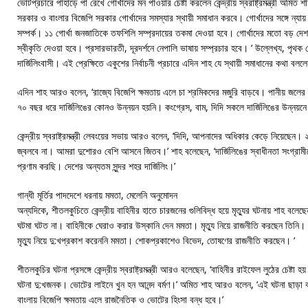
ভোটপ্রচারে পাহাড়ে পা রেখে গোর্খাদের মন পাওয়ার চেষ্টা করলেন কেন্দ্রীয় স্বরাষ্ট্রমন্ত্রী অমিত শ
সরকার ও বাংলার বিজেপি সরকার গোর্খাদের সমস্যার স্থায়ী সমাধান করবে। গোর্খাদের সঙ্গে ন্যা
সম্পর্ক। ১১ গোর্খা জনজাতিকে তফশিলি সম্প্রদায়ের তকমা দেওয়া হবে। গোর্খাদের মতো বড় দ
স্বীকৃতি দেওয়া হবে। প্রসারভারতী, দূরদর্শনে নেপালি ভাষায় সম্প্রচার হবে। ‘ উল্লেখ্য, পৃথক গো
দার্জিলিংবাসী। এই প্রেক্ষিতে একুশের নির্বাচনী প্রচারে এদিন শাহ যে স্থায়ী সমাধানের কথা ব
এদিন শাহ আরও বলেন, ‘রাজ্যে বিজেপি ক্ষমতায় এলে চা শ্রমিকদের মজুরি বাড়বে। পানীয় জলের
৭০ বছর ধরে দার্জিলিঙের কোনও উন্নয়ন হয়নি। কংগ্রেস, বাম, দিদি সকলে দার্জিলিঙের উন্নয়নে 
কেন্দ্রীয় স্বরাষ্ট্রমন্ত্রী লেবংয়ের সভায় আরও বলেন, ‘দিদি, আপনাদের অধিকার কেড়ে নিয়েছেন
জ্বলবে না। আমরা দুশোরও বেশি আসনে জিতব।’ শাহ বলেছেন, ‘দার্জিলিঙের স্বাধীনতা সংগ্রামীদ
প্রণাম করছি। দেশের অন্যতম সুন্দর শহর দার্জিলিং।’
গান্ধী মূর্তির পাদদেশে ধরনায় মমতা, মেলেনি অনুমোদন
অন্যদিকে, শীতলকুচিতে কেন্দ্রীয় বাহিনীর হাতে চারজনের গুলিবিদ্ধ হয়ে মৃত্যুর ঘটনায় শাহ বলেছেন
ঘটমা ঘটত না। বাহিনীকে ঘেরাও করার উস্কানি দেন মমতা। মৃত্যু নিয়ে রাজনীতি করছেন তিনি। এ
মৃত্যু নিয়ে দু:খপ্রকাশ করেননি মমতা। শোকপ্রকাশেও বিভেদ, তোষণের রাজনীতি করছেন। ‘
শীতলকুচির ঘটনা প্রসঙ্গে কেন্দ্রীয় স্বরাষ্ট্রমন্ত্রী আরও বলেছেন, ‘বাহিনীর রাইফেল লুঠের চেষ্টা 
ঘটনা দু:খজনক। ভোটের লাইনে খুন হন আনন্দ বর্মণ।’ অমিত শাহ আরও বলেন, ‘এই ঘটনা ছাড়া বাং
বাংলায় বিজেপি ক্ষমতায় এলে রাজনৈতিক ও ভোটের হিংসা বন্ধ হবে।’