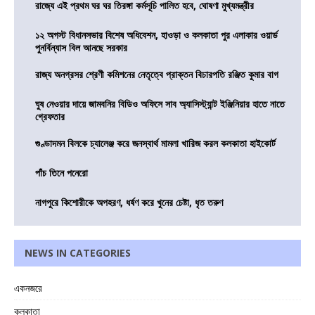
রাজ্যে এই প্রথম ঘর ঘর তিরঙ্গা কর্মসূচি পালিত হবে, ঘোষণা মুখ্যমন্ত্রীর
১২ অগস্ট বিধানসভার বিশেষ অধিবেশন, হাওড়া ও কলকাতা পুর এলাকার ওয়ার্ড
পুনর্বিন্যাস বিল আনছে সরকার
রাজ্য অনগ্রসর শ্রেণী কমিশনের নেতৃত্বে প্রাক্তন বিচারপতি রঞ্জিত কুমার বাগ
ঘুষ নেওয়ার দায়ে জামবনির বিডিও অফিসে সাব অ্যাসিস্ট্যান্ট ইঞ্জিনিয়ার হাতে নাতে
গ্রেফতার
গুণ্ডাদমন বিলকে চ্যালেঞ্জ করে জনস্বার্থ মামলা খারিজ করল কলকাতা হাইকোর্ট
পাঁচ তিনে পনেরো
নাগপুরে কিশোরীকে অপহরণ, ধর্ষণ করে খুনের চেষ্টা, ধৃত তরুণ
NEWS IN CATEGORIES
একনজরে
কলকাতা