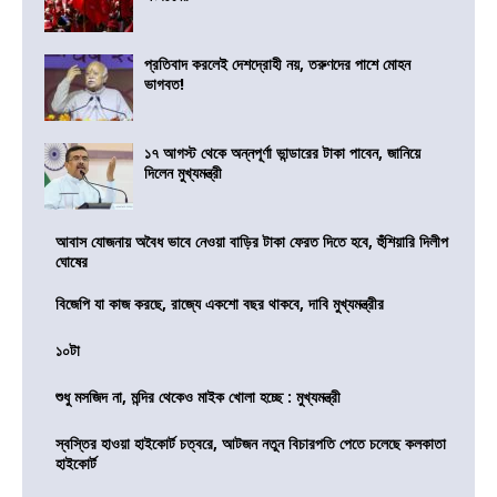
প্রতিবাদ করলেই দেশদ্রোহী নয়, তরুণদের পাশে মোহন
ভাগবত!
১৭ আগস্ট থেকে অন্নপূর্ণা ভান্ডারের টাকা পাবেন, জানিয়ে
দিলেন মুখ্যমন্ত্রী
আবাস যোজনায় অবৈধ ভাবে নেওয়া বাড়ির টাকা ফেরত দিতে হবে, হুঁশিয়ারি দিলীপ
ঘোষের
বিজেপি যা কাজ করছে, রাজ্যে একশো বছর থাকবে, দাবি মুখ্যমন্ত্রীর
১০টা
শুধু মসজিদ না, মন্দির থেকেও মাইক খোলা হচ্ছে : মুখ্যমন্ত্রী
স্বস্তির হাওয়া হাইকোর্ট চত্বরে, আটজন নতুন বিচারপতি পেতে চলেছে কলকাতা
হাইকোর্ট