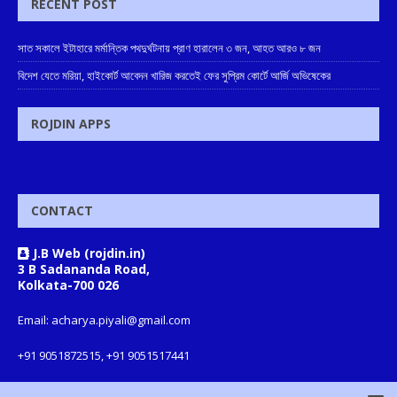
RECENT POST
সাত সকালে ইটাহারে মর্মান্তিক পথদুর্ঘটনায় প্রাণ হারালেন ৩ জন, আহত আরও ৮ জন
বিদেশ যেতে মরিয়া, হাইকোর্ট আবেদন খারিজ করতেই ফের সুপ্রিম কোর্টে আর্জি অভিষেকের
ROJDIN APPS
CONTACT
J.B Web (rojdin.in)
3 B Sadananda Road,
Kolkata-700 026
Email: acharya.piyali@gmail.com
+91 9051872515, +91 9051517441