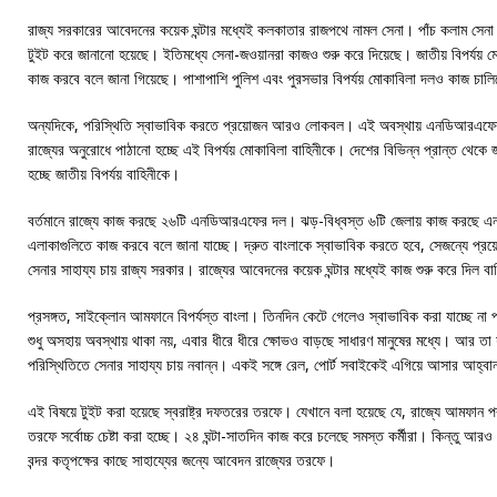
রাজ্য সরকারের আবেদনের কয়েক ঘন্টার মধ্যেই কলকাতার রাজপথে নামল সেনা। পাঁচ কলাম সেনা
টুইট করে জানানো হয়েছে। ইতিমধ্যে সেনা-জওয়ানরা কাজও শুরু করে দিয়েছে। জাতীয় বিপর্যয় মোকা
কাজ করবে বলে জানা গিয়েছে। পাশাপাশি পুলিশ এবং পুরসভার বিপর্যয় মোকাবিলা দলও কাজ চালিয়
অন্যদিকে, পরিস্থিতি স্বাভাবিক করতে প্রয়োজন আরও লোকবল। এই অবস্থায় এনডিআরএফের
রাজ্যের অনুরোধে পাঠানো হচ্ছে এই বিপর্যয় মোকাবিলা বাহিনীকে। দেশের বিভিন্ন প্রান্ত থেক
হচ্ছে জাতীয় বিপর্যয় বাহিনীকে।
বর্তমানে রাজ্যে কাজ করছে ২৬টি এনডিআরএফের দল। ঝড়-বিধ্বস্ত ৬টি জেলায় কাজ করছে
এলাকাগুলিতে কাজ করবে বলে জানা যাচ্ছে। দ্রুত বাংলাকে স্বাভাবিক করতে হবে, সেজন্যে প্র
সেনার সাহায্য চায় রাজ্য সরকার। রাজ্যের আবেদনের কয়েক ঘন্টার মধ্যেই কাজ শুরু করে দিল বা
প্রসঙ্গত, সাইক্লোন আমফানে বিপর্যস্ত বাংলা। তিনদিন কেটে গেলেও স্বাভাবিক করা যাচ্ছে না
শুধু অসহায় অবস্থায় থাকা নয়, এবার ধীরে ধীরে ক্ষোভও বাড়ছে সাধারণ মানুষের মধ্যে। আর তা
পরিস্থিতিতে সেনার সাহায্য চায় নবান্ন। একই সঙ্গে রেল, পোর্ট সবাইকেই এগিয়ে আসার আহ্বা
এই বিষয়ে টুইট করা হয়েছে স্বরাষ্ট্র দফতরের তরফে। যেখানে বলা হয়েছে যে, রাজ্যে আমফান পর
তরফে সর্বোচ্চ চেষ্টা করা হচ্ছে। ২৪ ঘন্টা-সাতদিন কাজ করে চলেছে সমস্ত কর্মীরা। কিন্তু আ
বন্দর কতৃপক্ষের কাছে সাহায্যের জন্যে আবেদন রাজ্যের তরফে।