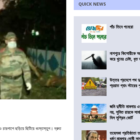
QUICK NEWS
পাঁচ তিনে পনেরো
নাগপুরে কিশোরীকে অপ
করে খুনের চেষ্টা, ধৃত
উত্তর প্রদেশে পথ দু
প্রয়াত গ্যাং স্টারের 
জমি দুর্নীতি মামলায়
নয়, সুমিত রায়কে সাম
দিল সুপ্রিম কোর্ট
 চারপাশে ছড়িয়ে ছিটিয়ে ধংস্তস্তুপ। দ্রুত
তহেলকা প্রতিষ্ঠাতা 
ধর্ষণ মামলার দোষী সাব