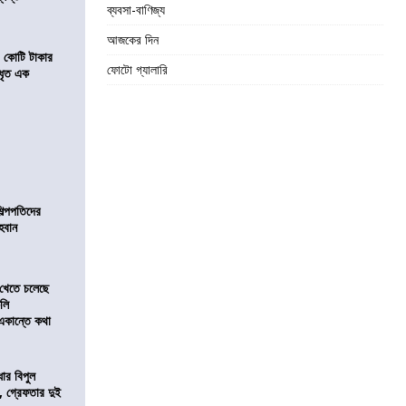
ব্যবসা-বাণিজ্য
আজকের দিন
১ কোটি টাকার
ফোটো গ্যালারি
 ধৃত এক
িল্পপতিদের
হবান
 খেতে চলেছে
কলি
 একান্তে কথা
ার বিপুল
 গ্রেফতার দুই