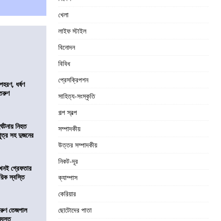
খেলা
লাইফ স্টাইল
বিনোদন
বিবিধ
প্রেসক্রিপশন
হরণ, ধর্ষণ
 তরুণ
সাহিত্য-সংস্কৃতি
গল্প স্বল্প
র্ঘটনায় নিহত
সম্পাদকীয়
পুত্র সহ দুজনের
উত্তর সম্পাদকীয়
নিকট-দূর
 এখনই গ্রেফতার
য়িক স্বস্তি
ক্যাম্পাস
কেরিয়ার
তরুণ তেজপাল
ছোটোদের পাতা
্যস্ত