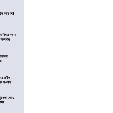
হাস বদল করা
য়ে বিধান সভার
ে বিভাগীয়
রাপত্তা,
রা
করে মাইক
রব নওশাদ
ুরসভা ঘেরাও
েসের