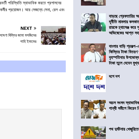
বর্তী পরিস্থিতি স্বাভাবিক করতে প্রশাসনের
রও কর্মীর প্রয়োজন। আর সেজন্যে সেনা, রেল এবং
বাড়ছে গ্রেফতারির আ
দূর্নীতি মামলায় কলকা
রায়কে চ্যালেঞ্জ করে সু
NEXT
অভিষেকের আপ্ত সহা
ঘোষণা দিল্লির জামা মসজিদের
শাহি ইমামের
বাংলার বাড়ি প্রকল্প-
কিস্তির টাকা বিতরণ
বৃহস্পতিবার উপভোক্
টাকা তুলে দেবেন মুখ্যমন
দশে দশ
অচল সংসদ স্বাভাবিক
গান্ধী সমীপে কিরেন র
পথ দুর্ঘটনায় খেজুরি