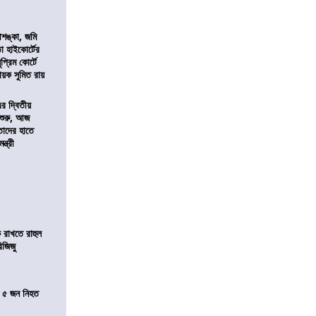
শঙ্কা, জমি
তা হাইকোর্টের
প্রিম কোর্টে
য়ক সুমিত রায়
এর দ্বিতীয়
 শুরু, আজ
তাদের হাতে
্ত্রী
 রাখতে রাহুল
িজিজু
তে ৫ জন নিহত