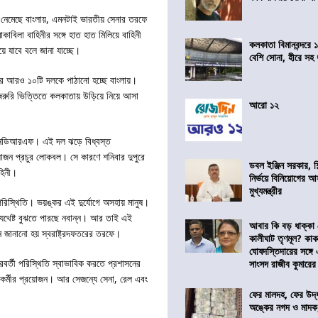
 নেমেছে বাংলায়, এমনটাই ভারতীয় সেনার তরফে
বিলা বাহিনীর সঙ্গে হাত হাত মিলিয়ে বাহিনী
কলকাতা বিমানবন্দরে 
ে যাবে বলে জানা যাচ্ছে।
বেশি সোনা, হীরে সহ
 আরও ১০টি দলকে পাঠানো হচ্ছে বাংলায়।
ে জরুরি ভিত্তিতে কলকাতায় উড়িয়ে নিয়ে আসা
আরো ১২
 এনডিআরএফ। এই দল ঝড়ে বিধ্বস্ত
য়োজন প্রচুর লোকবল। সে কারণে শনিবার দুপুরে
ডবল ইঞ্জিন সরকার, শ
হিনী।
নির্ভয়ে বিনিয়োগের আ
মুখ্যমন্ত্রীর
 পরিস্থিতি। ভয়ঙ্কর এই দুর্যোগে অসহায় মানুষ।
 যথেষ্ট বুঝতে পারছে নবান্ন। আর তাই এই
আবার কি বড় ধাক্কা
ন জানানো হয় স্বরাষ্ট্রদফতরের তরফে।
কালীঘাট তৃণমূল? কা
ঘোষদস্তিদারের সঙ্গে
বর্তী পরিস্থিতি স্বাভাবিক করতে প্রশাসনের
সাংসদ রাজীব কুমারের
রও কর্মীর প্রয়োজন। আর সেজন্যে সেনা, রেল এবং
ফের মালদহ, ফের উদ্ধ
অঙ্কের নগদ ও মাদক,