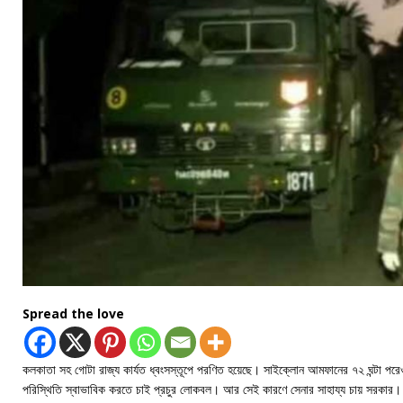
Spread the love
কলকাতা সহ গোটা রাজ্য কার্যত ধ্বংসস্তূপে পরণিত হয়েছে। সাইক্লোন আমফানের ৭২ ঘন্টা পরেও
পরিস্থিতি স্বাভাবিক করতে চাই প্রচুর লোকবল। আর সেই কারণে সেনার সাহায্য চায় সরকার।