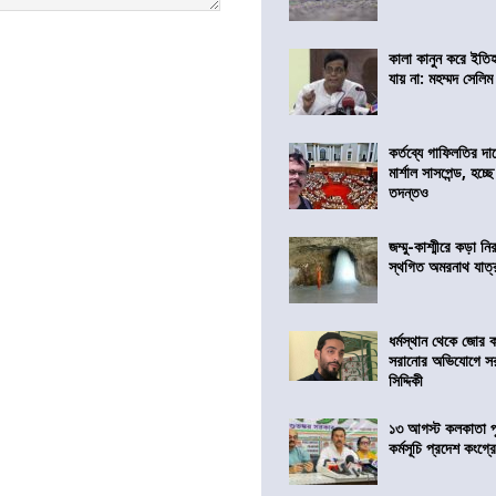
কালা কানুন করে ইতি
যায় না: মহম্মদ সেলিম
কর্তব্যে গাফিলতির দা
মার্শাল সাসপেন্ড, হচ্ছ
তদন্তও
জম্মু-কাশ্মীরে কড়া নি
স্থগিত অমরনাথ যাত্
ধর্মস্থান থেকে জোর 
সরানোর অভিযোগে স
সিদ্দিকী
১৩ আগস্ট কলকাতা প
কর্মসূচি প্রদেশ কংগ্র