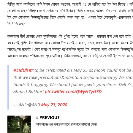
দিল্লি জামা মসজিদের শাহি ইমাম ঘোষণা করলেন, আগামী ২৫ মে পালিত হবে ইদ উল ফিতর। শনিব
ঘোষণা করেছেন দিল্লির জামা মসজিদের শাহি ইমাম। তিনি বলেছেন, আজও চাঁদ দেখা যায়নি, তা
ইদ যেন সোশ্যাল ডিস্ট্যান্সিংয়ের নিয়ম মেনেই পালন করা হয়। এবারে ইদে কোলাকুলি একেবারেই মা
তিনি দিয়েছেন।
রমজানের দীর্ঘ রোজার শেষে মুসলিমদের এই খুশির ইদের পরব আসে। রমজান মাস শেষ হলে তাই 
বছর সেই খুশির ইদ পালনের আর কোনও উপায় নেই। কারণ, চলছে লকডাউন। আরও অনেক উৎ
আতঙ্কের মধ্যেই। সেই কারণেই সমস্ত প্রশাসনিক স্তরে ইদ পালনের সময় সোশ্যাল ডিস্ট্যান্সি
আবেদন করেছেন পশ্চিমবঙ্গের মুখ্যমন্ত্রীও। তিনি বলেছেন, এবারে বাড়িতে থেকেই ইদ পালন কর
#EidUlFitr
to be celebrated on May 25 as moon could not be s
that we take precautions&maintain social distancing. We sh
hands & hugging. We should follow govt's guidelines: Delhi'
Ahmed Bukhari
pic.twitter.com/QWyN7yxt3D
— ANI (@ANI)
May 23, 2020
PREVIOUS
আমফানের ধ্বংসস্তূপ সরাতে রাজপথে নামলো সেনা