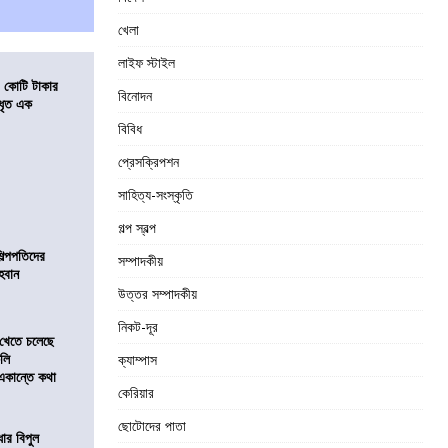
খেলা
লাইফ স্টাইল
১ কোটি টাকার
বিনোদন
 ধৃত এক
বিবিধ
প্রেসক্রিপশন
সাহিত্য-সংস্কৃতি
গল্প স্বল্প
িল্পপতিদের
সম্পাদকীয়
হবান
উত্তর সম্পাদকীয়
নিকট-দূর
 খেতে চলেছে
কলি
ক্যাম্পাস
 একান্তে কথা
কেরিয়ার
ছোটোদের পাতা
ার বিপুল