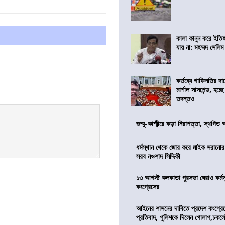
কালা কানুন করে ইতি
যায় না: মহম্মদ সেলিম
কর্তব্যে গাফিলতির দা
মার্শাল সাসপেন্ড, হচ্ছ
তদন্তও
জম্মু-কাশ্মীরে কড়া নিরাপত্তা, স্থগিত 
ধর্মস্থান থেকে জোর করে মাইক সরানো
সরব নওশাদ সিদ্দিকী
১৩ আগস্ট কলকাতা পুরসভা ঘেরাও কর্মস
কংগ্রেসের
আইনের শাসনের দাবিতে প্রদেশ কংগ্র
প্রতিবাদ, পুলিশকে দিলেন গোলাপ,চকল