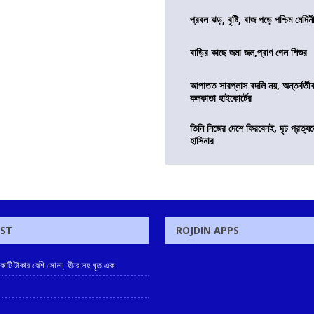
প্রবল ঝড়, বৃষ্টি, বাজ পড়ে পশ্চিম মেদিন
বাড়ির কাছে জমা জল,প্রাণ গেল শিশুর
আপাতত সারপ্লাস বদলি নয়, অন্তর্বর্তীকা
কলকাতা হাইকোর্টের
তিনি নিজের দেশে ফিরবেনই, দৃঢ প্রত্য
হাসিনার
OST
ROJDIN APPS
 কোটি টাকার বেশি সোনা, হীরে সহ ধৃত এক