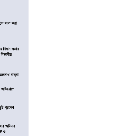
হাস বদল করা
য়ে বিধান সভার
ে বিভাগীয়
অমরনাথ যাত্রা
র অভিযোগে
ূচি প্রদেশ
েসের অভিনব
েট ও