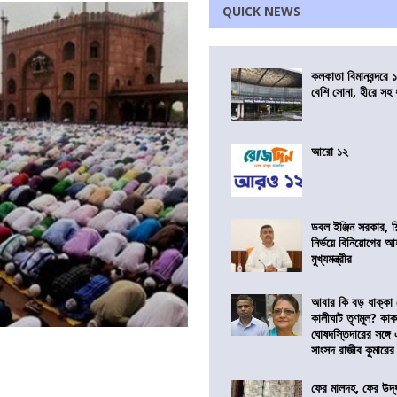
QUICK NEWS
কলকাতা বিমানবন্দরে 
বেশি সোনা, হীরে সহ
আরো ১২
ডবল ইঞ্জিন সরকার, শ
নির্ভয়ে বিনিয়োগের আ
মুখ্যমন্ত্রীর
আবার কি বড় ধাক্কা
কালীঘাট তৃণমূল? কা
ঘোষদস্তিদারের সঙ্গে
সাংসদ রাজীব কুমারের
ফের মালদহ, ফের উদ্ধ