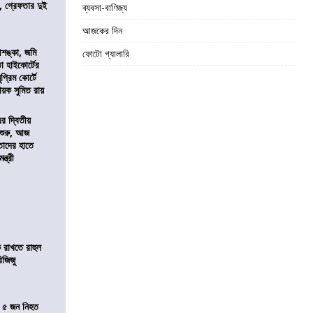
 গ্রেফতার দুই
ব্যবসা-বাণিজ্য
আজকের দিন
শঙ্কা, জমি
ফোটো গ্যালারি
তা হাইকোর্টের
প্রিম কোর্টে
য়ক সুমিত রায়
এর দ্বিতীয়
 শুরু, আজ
তাদের হাতে
্ত্রী
 রাখতে রাহুল
িজিজু
তে ৫ জন নিহত