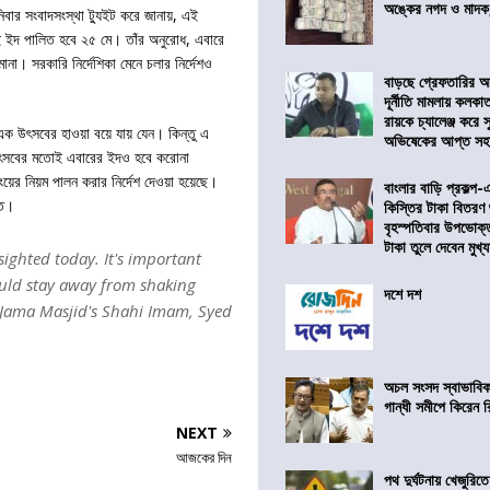
অঙ্কের নগদ ও মাদক,
ার সংবাদসংস্থা ট্যুইট করে জানায়, এই
ই ইদ পালিত হবে ২৫ মে। তাঁর অনুরোধ, এবারে
না। সরকারি নির্দেশিকা মেনে চলার নির্দেশও
বাড়ছে গ্রেফতারির আ
দূর্নীতি মামলায় কলকা
রায়কে চ্যালেঞ্জ করে সু
এক উৎসবের হাওয়া বয়ে যায় যেন। কিন্তু এ
অভিষেকের আপ্ত সহা
সবের মতোই এবারের ইদও হবে করোনা
ংয়ের নিয়ম পালন করার নির্দেশ দেওয়া হয়েছে।
বাংলার বাড়ি প্রকল্প-
তে।
কিস্তির টাকা বিতরণ
বৃহস্পতিবার উপভোক্
টাকা তুলে দেবেন মুখ্যমন
ighted today. It's important
ould stay away from shaking
দশে দশ
s Jama Masjid's Shahi Imam, Syed
অচল সংসদ স্বাভাবিক
গান্ধী সমীপে কিরেন র
NEXT
আজকের দিন
পথ দুর্ঘটনায় খেজুরি