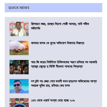
QUICK NEWS
শিল্পায়নে নজর, রাজ্যে বিড়লা গোষ্ঠী আসছে, দাবি শমীক
ভট্টাচার্যর
মালদায় বালক কে খুনের অভিযোগ বিমাতার বিরুদ্ধে
আর জি করের নির্যাতিতা চিকিৎসকের স্মরণে রবিবার সব সরকারি
স্বাস্থ্য কেন্দ্রে দু মিনিট নীরবতা পালনের সিদ্ধান্ত
দশ ঘন্টা পর জেরা শেষে ভবানী ভবন ছাড়লেন অভিষেকের আপ্ত
সহায়ক সুমিত রায়, রবিবার ফের তলব
১৪৪ থেকে ওয়ার্ড সংখ্যা বেড়ে হচ্ছে ২০৯