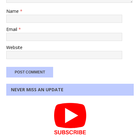
Name
*
Email
*
Website
NEVER MISS AN UPDATE