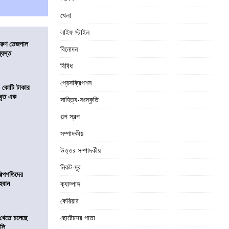
খেলা
লাইফ স্টাইল
তরুণ তেজপাল
বিনোদন
্যস্ত
বিবিধ
প্রেসক্রিপশন
১ কোটি টাকার
 ধৃত এক
সাহিত্য-সংস্কৃতি
গল্প স্বল্প
সম্পাদকীয়
উত্তর সম্পাদকীয়
নিকট-দূর
িল্পপতিদের
হবান
ক্যাম্পাস
কেরিয়ার
 খেতে চলেছে
ছোটোদের পাতা
কলি