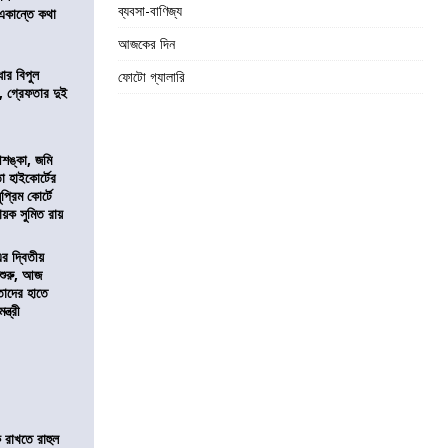
ব্যবসা-বাণিজ্য
 একান্তে কথা
আজকের দিন
ার বিপুল
ফোটো গ্যালারি
 গ্রেফতার দুই
শঙ্কা, জমি
তা হাইকোর্টের
প্রিম কোর্টে
য়ক সুমিত রায়
এর দ্বিতীয়
 শুরু, আজ
তাদের হাতে
্ত্রী
 রাখতে রাহুল