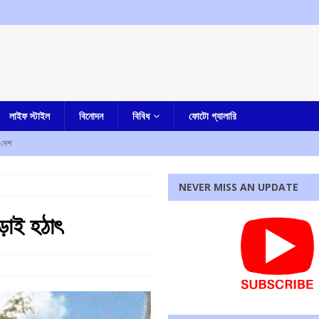
লাইফ স্টাইল
বিনোদন
বিবিধ
ফোটো গ্যালারি
দেশ
লার দোষী সাব্যস্ত
আমার দেশ
NEVER MISS AN UPDATE
না, হীরে সহ ধৃত এক
কলকাতা
াড়াই হঠাৎ
িয়োগের আহবান মুখ্যমন্ত্রীর
আমার বাংলা
ৃণমূল? কাকলি ঘোষদস্তিদারের সঙ্গে একান্তে কথা সাংসদ রাজীব কুমারের
আমার বাংলা
রধোর, উত্তেজনা ডোমজুর এলাকায়..
বাংলা