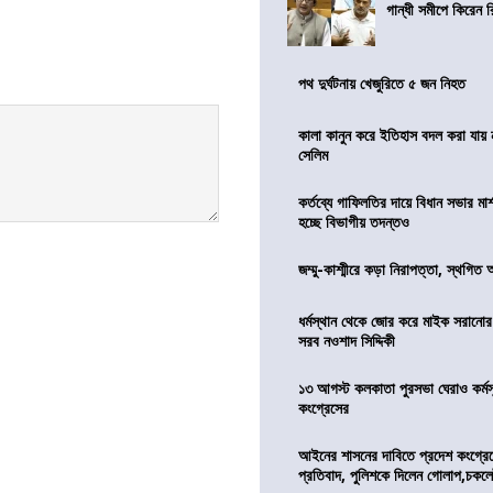
গান্ধী সমীপে কিরেন র
পথ দুর্ঘটনায় খেজুরিতে ৫ জন নিহত
কালা কানুন করে ইতিহাস বদল করা যায় ন
সেলিম
কর্তব্যে গাফিলতির দায়ে বিধান সভার মার্
হচ্ছে বিভাগীয় তদন্তও
জম্মু-কাশ্মীরে কড়া নিরাপত্তা, স্থগিত 
ধর্মস্থান থেকে জোর করে মাইক সরানো
সরব নওশাদ সিদ্দিকী
১৩ আগস্ট কলকাতা পুরসভা ঘেরাও কর্মস
কংগ্রেসের
আইনের শাসনের দাবিতে প্রদেশ কংগ্র
প্রতিবাদ, পুলিশকে দিলেন গোলাপ,চকল