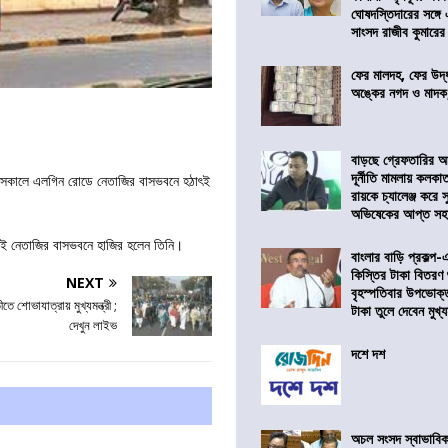
ঘোষদস্তিদারের সঙ্গে
সাংসদ রাজীব কুমারের
ফের মালদহ, ফের উদ্ধ
অঙ্কের নগদ ও মাদক,
বাড়ছে গ্রেফতারির আ
দূর্নীতি মামলায় কলকা
ার সকালে এলগিন রোডে নেতাজির বাসভবনে হঠাৎই
রায়কে চ্যালেঞ্জ করে সু
অভিষেকের আপ্ত সহা
েই নেতাজির বাসভবনে হাজির হলেন তিনি।
বাংলার বাড়ি প্রকল্প-
কিস্তির টাকা বিতরণ
NEXT
বৃহস্পতিবার উপভোক্
তে শোভাযাত্রায় মুখ্যমন্ত্রী ;
টাকা তুলে দেবেন মুখ্যমন
দেখুন লাইভ
দশে দশ
অচল সংসদ স্বাভাবিক