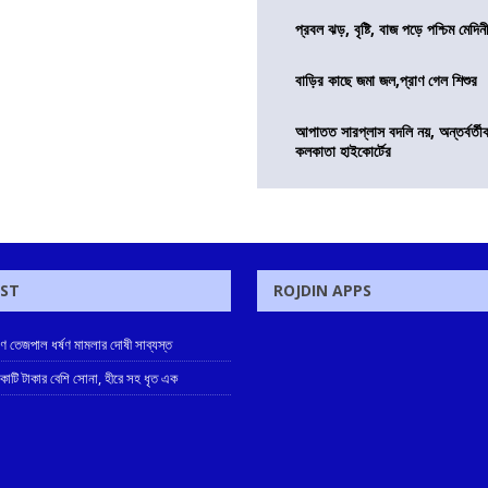
প্রবল ঝড়, বৃষ্টি, বাজ পড়ে পশ্চিম মেদিন
বাড়ির কাছে জমা জল,প্রাণ গেল শিশুর
আপাতত সারপ্লাস বদলি নয়, অন্তর্বর্তীকা
কলকাতা হাইকোর্টের
OST
ROJDIN APPS
ুণ তেজপাল ধর্ষণ মামলার দোষী সাব্যস্ত
 কোটি টাকার বেশি সোনা, হীরে সহ ধৃত এক