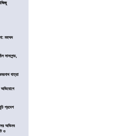
িজিজু
া: মহম্মদ
শাল সাসপেন্ড,
অমরনাথ যাত্রা
র অভিযোগে
ূচি প্রদেশ
েসের অভিনব
েট ও