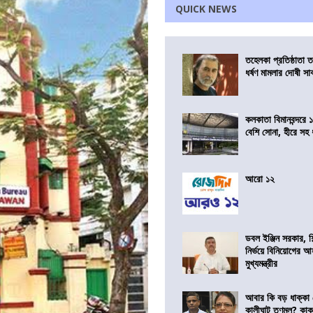
QUICK NEWS
তহেলকা প্রতিষ্ঠাতা 
ধর্ষণ মামলার দোষী সাব
কলকাতা বিমানবন্দরে 
বেশি সোনা, হীরে সহ
আরো ১২
ডবল ইঞ্জিন সরকার, শ
নির্ভয়ে বিনিয়োগের আ
মুখ্যমন্ত্রীর
আবার কি বড় ধাক্কা
কালীঘাট তৃণমূল? কা