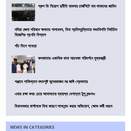
গ্রুপ ডি নিয়োগ দুর্নীতি মামলায় চার্জশিটে নাম থাকাদের জামিন
নদিয়া জেলা পরিষদে ক্ষমতার পালাবদল, বিনা প্রতিদ্বন্দ্বিতায় সভাধিপতি নির্বাচিত
বিজেপির প্রণতি বিশ্বাস
পাঁচ তিনে পনেরো
কলকাতার একাধিক থানা আচমকা পরিদর্শনে মুখ্যমন্ত্রী
পঞ্জাবে পাকিস্তান মদতপুষ্ট সন্দেহভাজন নয় জঙ্গি গ্রেফতার
এবার রক্ষা কবচ চেয়ে আদালতের দ্বারস্থ বেপাত্তা টুলু মন্ডলও
বিধানসভার মার্শালকে বিনা কারণে সাসপেন্ড করার অভিযোগ, ক্ষোভ কর্মী মহলে
NEWS IN CATEGORIES