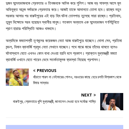
দুজন সন্দেহভাজনকে গ্রেফতার ও তিনজনকে আটক করে পুলিশ। আজ বড় সাফল্য আসে মূল
অভিযুক্ত আনন্দ সর্দারকে গ্রেফতার করে। আজই তাকে আদালতে তোলা হবে। রাজ্যে নতুন
সরকার আসার পর বারুইপুরের এই হাড় হিম ঘটনা তোলপাড় তুলেছে সারা রাজ্যে। প্রতিবাদ,
তুমুল বিক্ষোভে সরব হয়েছেন স্থানীয় মানুষ। গতকাল অন্যতম এক সন্দেহভাজন গণপিটুনিতে
প্রাণ হারায়৷ পরিস্থিতি আজও থমথমে।
অন্যদিকে মমতাপন্থী তৃণমূলের কয়েকজন নেতা আজ বারুইপুরে যাচ্ছেন। দোলা সেন, প্রতিমা
মন্ডল, বিমান ব্যানার্জি প্রমুখ নেতা সেখানে যাচ্ছেন। পথে মাঝে মাঝে তাঁদের থামতে হলেও
ঘটনাস্থলে যেতে এখনও কোন বাধা দেওয়া হয়নি বলে প্রকাশ। প্রাক্তন মুখ্যমন্ত্রী মমতা
ব্যানার্জি ওখানে যেতে পারেন ভেবে সতর্কতামূলক ব্যবস্থা নিয়েছে প্রশাসন।
PREVIOUS
বাঁচাতে পারল না নেইমারের গোলও, নরওয়ের কাছে হেরে চলতি বিশ্বকাপ থেকে
বিদায় সাম্বার
NEXT
বারুইপুর, গ্রেফতারে খুশি মুখ্যমন্ত্রী, জানালেন দেওয়া হবে সর্বোচ্চ শাস্তি