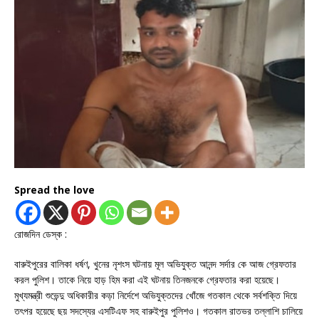
Spread the love
রোজদিন ডেস্ক :
বারুইপুরের বালিকা ধর্ষণ, খুনের নৃশংস ঘটনায় মূল অভিযুক্ত আনন্দ সর্দার কে আজ গ্রেফতার
করল পুলিশ। তাকে নিয়ে হাড় হিম করা এই ঘটনায় তিনজনকে গ্রেফতার করা হয়েছে।
মুখ্যমন্ত্রী শুভেন্দু অধিকারীর কড়া নির্দেশে অভিযুক্তদের খোঁজে গতকাল থেকে সর্বশক্তি দিয়ে
তৎপর হয়েছে ছয় সদস্যের এসটিএফ সহ বারুইপুর পুলিশও। গতকাল রাতভর তল্লাশি চালিয়ে