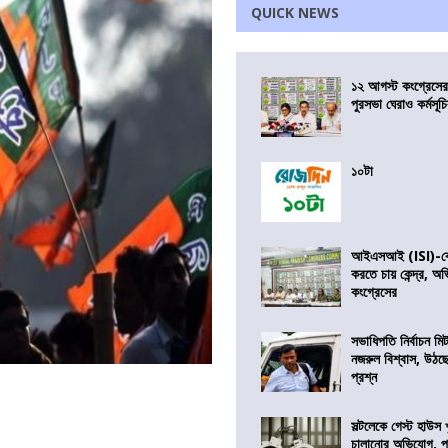
QUICK NEWS
১২ আগস্ট কংগ্রেসে
পুরসভা ঘেরাও কর্মসূ
১০টা
আইএসআই (ISI)-কে 
করতে চায় কেন্দ্র, অ
কংগ্রেসের
সভাধিপতি নির্বাচন ম
নজরুল বিশ্বাস, উঠছ
প্রশ্ন
সল্টলেকে গেস্ট হাউস 
চালানোর অভিযোগ, পু