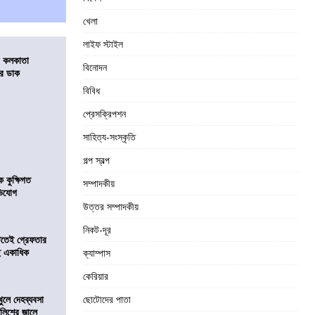
খেলা
লাইফ স্টাইল
র কলকাতা
বিনোদন
চির ডাক
বিবিধ
প্রেসক্রিপশন
সাহিত্য-সংস্কৃতি
গল্প স্বল্প
কুক্ষিগত
সম্পাদকীয়
ভিযোগ
উত্তর সম্পাদকীয়
নিকট-দূর
িটতেই গ্রেফতার
ে একাধিক
ক্যাম্পাস
কেরিয়ার
খুলে দেহব্যবসা
ছোটোদের পাতা
লিশের জালে