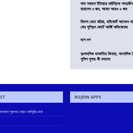
সাত সকালে ইটাহারে মর্মান্তিক পথদুর্ঘটন
হারালেন ৩ জন, আহত আরও ৮ জন
বিদেশ যেতে মরিয়া, হাইকোর্ট আবেদন 
ফের সুপ্রিম কোর্টে আর্জি অভিষেকের
দশে দশ
দুঃসাহসিক ডাকাতির কিনারা, সাংবাদিক 
পুলিশ সুপার কী বললেন
OST
ROJDIN APPS
লকাতা পুরসভা ঘেরাও কর্মসূচির ডাক