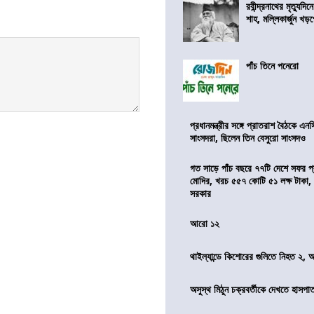
রবীন্দ্রনাথের মৃত্যুদি
শাহ, মল্লিকার্জুন খড
পাঁচ তিনে পনেরো
প্রধানমন্ত্রীর সঙ্গে প্রাতরাশ বৈঠকে এ
সাংসদরা, ছিলেন তিন বেসুরো সাংসদও
গত সাড়ে পাঁচ বছরে ৭৭টি দেশে সফর প্রধ
মোদির, খরচ ৫৫৭ কোটি ৫১ লক্ষ টাকা,
সরকার
আরো ১২
থাইল্যান্ডে কিশোরের গুলিতে নিহত ২,
অসুস্থ মিঠুন চক্রবর্তীকে দেখতে হাসপাতাল