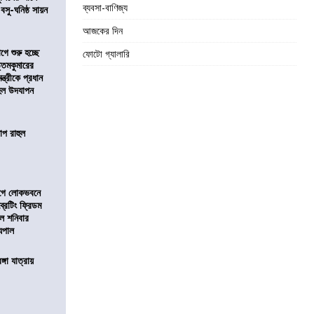
ব্যবসা-বাণিজ্য
 বসু-ঘনিষ্ঠ সায়ন
আজকের দিন
ে শুরু হচ্ছে
ফোটো গ্যালারি
ত্তমকুমারের
মন্ত্রীকে প্রধান
 হল উদযাপন
োপ রাহুল
আগে লোকভবনে
ব্রেটিং ফ্রিডম
াল শনিবার
যপাল
ঙ্গা যাত্রায়