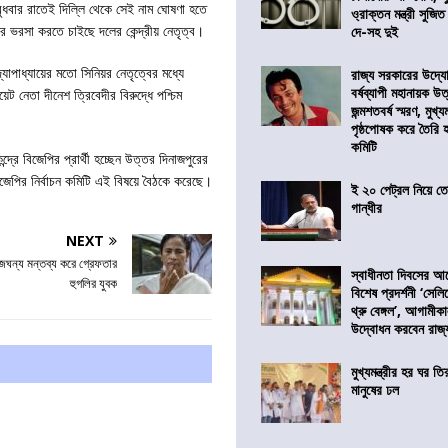
। বুধবার রাতেই দিল্লি থেকে সেই নাম ঘোষণা হতে
ও্রাক্তন মন্ত্রী সুজিত
উপর ভরসা করতে চাইছে দলের কেন্দ্রীয় নেতৃত্ব।
দে-সহ দুই
োপাধ্যায়ের মতো সিনিয়র নেতৃত্বের মধ্যে
রাজ্য সরকারের উদ্যোগ
বর্ষব্যাপী মহানায়ক উ
েট নেতা দীনেশ ত্রিবেদীর বিরুদ্ধে পশ্চিম
জন্মশতবর্ষ স্মরণ, মুখ্য
পৃষ্ঠপোষক করে তৈরি
কমিটি
রে বিজেপির প্রার্থী হচ্ছেন উত্তর দিনাজপুরের
িজেপির নির্বাচন কমিটি এই বিষয়ে বৈঠকে করেছে।
ই ২০ পেট্রল নিয়ে ত
গান্ধীর
NEXT
জঘন্য মন্তব্য করে গ্রেফতার
স্বাধীনতা দিবসের 
হুগলির যুবক
বিশেষ প্রদর্শনী ‘সেলি
থ্রু বেঙ্গল’, আগামীক
উদ্বোধন করবেন রাজ্
মুখ্যমন্ত্রীর হর ঘর তির
মানুষের ঢল