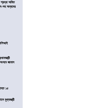
নে শ্রদ্ধা অমিত
়গে-সহ অন্যদের
নসিপিআই
ানমন্ত্রী
 সংসদে জানাল
 আহত ১৫
ে মুখ্যমন্ত্রী