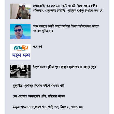
তোলাবাজি, ভয় দেখানো, ভোট পরবর্তী হিংসা-সহ একাধিক
অভিযোগ, গ্রেফতার নৈহাটির প্রাক্তন তৃণমূল বিধায়ক সনৎ দে
আজ সকালে ভবানী ভবনে হাজিরা দিলেন অভিষেকের আপ্ত
সহায়ক সুমিত রায়
দশে দশ
উত্তরবঙ্গের বুনিয়াদপুরে ব্যাঙ্ক ম্যানেজারের রহস্য মৃত্যু
মুম্বাইয়ে প্রশান্ত কিশোর সমীপে পাওয়ার পত্মী
ফের মেট্রোয় আত্মহত্যার চেষ্টা, পরিষেবা ব্যাহত
উত্তরাখন্ডের দেবপ্রয়াগে খাদে গাড়ি পড়ে নিহত ৫, আহত এক