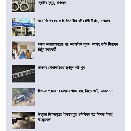
স্বামীর মৃত্যু, চাঞ্চল্য
আর জি কর থেকে চিকিৎসাধীন দুই রোগী উধাও, চাঞ্চল্য
সফল অস্ত্রোপচারের পর অনেকটাই সুস্থ, আজই বাড়ি ফিরছেন
মিঠুন চক্রবর্তী
মালদার মোথাবাড়িতে তৃণমূল কর্মী খুন
হিমাচল প্রদেশের চাম্বায় খাদে বাস, নিহত আট, আহত দশ
উত্তর দিনাজপুরের ইসলামপুরে গুলিবিদ্ধ হয়ে শিক্ষক নিহত,
উত্তেজনা