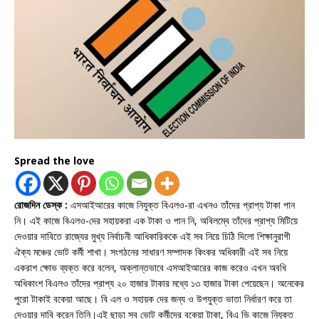
Spread the love
রোজদিন ডেস্ক :
এসআইআরের কাজে নিযুক্ত বিএলও-রা এখনও তাঁদের প্রাপ্য টাকা পান
নি। এই কাজে বিএলও-দের সহায়করা এক টাকা ও পান নি, অবিলম্বে তাঁদের প্রাপ্য মিটিয়ে
দেওয়ার দাবিতে রাজ্যের মুখ্য নির্বাচনী আধিকারিককে এই সব নিয়ে চিঠি দিলো শিক্ষানুরাগী
ঐক্য মঞ্চের ভোট কর্মী শাখা। সংগঠনের সাধারণ সম্পাদক কিংকর অধিকারী এই সব নিয়ে
একরাশ ক্ষোভ ব্যক্ত করে বলেন, অক্লান্তভাবে এসআইআরের কাজ করেও এখন অবধি
অধিকাংশ বিএলও তাঁদের প্রাপ্য ২০ হাজার টাকার মধ্যে ১৩ হাজার টাকা পেয়েছেন। অনেকের
পুরো টাকাই বকেয়া আছে। বি এল ও সহায়ক দের জন্য ও উপযুক্ত ভাতা নির্ধারণ করে তা
দেওয়ার দাবি করেন তিনি।এই ছাড়া সব ভোট কর্মীদের বকেয়া টাকা, বিএ ভি কাজে নিযুক্ত