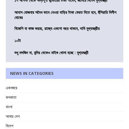
১৭ আগস্ট থেকে অন্নপূর্ণা ভান্ডারের টাকা পাবেন, জানিয়ে দিলেন মুখ্যমন্ত্রী
আবাস যোজনায় অবৈধ ভাবে নেওয়া বাড়ির টাকা ফেরত দিতে হবে, হুঁশিয়ারি দিলীপ
ঘোষের
বিজেপি যা কাজ করছে, রাজ্যে একশো বছর থাকবে, দাবি মুখ্যমন্ত্রীর
১০টা
শুধু মসজিদ না, মন্দির থেকেও মাইক খোলা হচ্ছে : মুখ্যমন্ত্রী
NEWS IN CATEGORIES
একনজরে
কলকাতা
বাংলা
আমার দেশ
বিদেশ