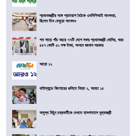
প্রধানমন্ত্রীর সঙ্গে প্রাতরাশ বৈঠকে এনসিপিআই সাংসদরা,
ছিলেন তিন বেসুরো সাংসদও
গত সাড়ে পাঁচ বছরে ৭৭টি দেশে সফর প্রধানমন্ত্রী মোদির, খরচ
৫৫৭ কোটি ৫১ লক্ষ টাকা, সংসদে জানাল সরকার
আরো ১২
থাইল্যান্ডে কিশোরের গুলিতে নিহত ২, আহত ১৫
অসুস্থ মিঠুন চক্রবর্তীকে দেখতে হাসপাতালে মুখ্যমন্ত্রী