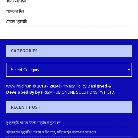
ব্যবসা-বাণিজ্য
আজকের দিন
ফোটো গ্যালারি
CATEGORIES
www.rojdin.in
© 2018
–
2024
|
Privacy Policy
Designed &
Developed By by
PRISMHUB ONLINE SOLUTIONS PVT. LTD.
RECENT POST
মুখ্যমন্ত্রীর হর ঘর তিরঙ্গা যাত্রায় মানুষের ঢল
রবীন্দ্রনাথের মৃত্যুদিনে শ্রদ্ধা অমিত শাহ, মল্লিকার্জুন খড়গে-সহ অন্যদের