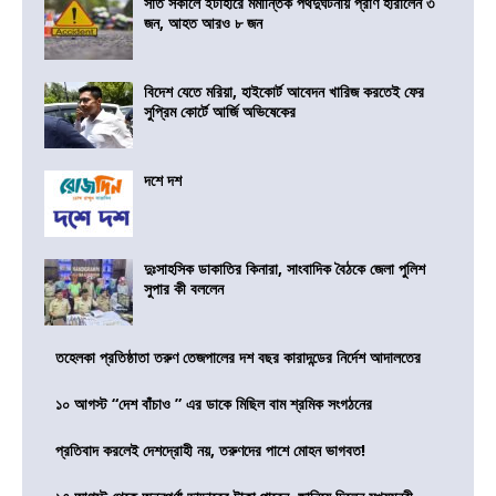
সাত সকালে ইটাহারে মর্মান্তিক পথদুর্ঘটনায় প্রাণ হারালেন ৩
জন, আহত আরও ৮ জন
বিদেশ যেতে মরিয়া, হাইকোর্ট আবেদন খারিজ করতেই ফের
সুপ্রিম কোর্টে আর্জি অভিষেকের
দশে দশ
দুঃসাহসিক ডাকাতির কিনারা, সাংবাদিক বৈঠকে জেলা পুলিশ
সুপার কী বললেন
তহেলকা প্রতিষ্ঠাতা তরুণ তেজপালের দশ বছর কারাদন্ডের নির্দেশ আদালতের
১০ আগস্ট “দেশ বাঁচাও ” এর ডাকে মিছিল বাম শ্রমিক সংগঠনের
প্রতিবাদ করলেই দেশদ্রোহী নয়, তরুণদের পাশে মোহন ভাগবত!