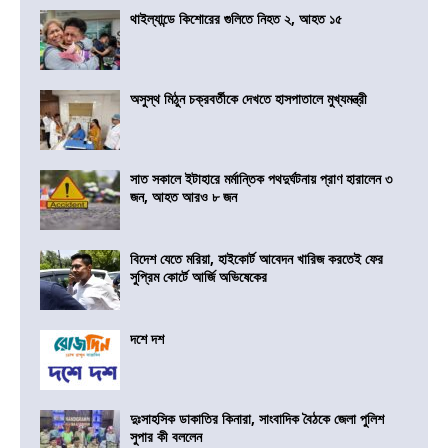
থাইল্যান্ডে কিশোরের গুলিতে নিহত ২, আহত ১৫
অসুস্থ মিঠুন চক্রবর্তীকে দেখতে হাসপাতালে মুখ্যমন্ত্রী
সাত সকালে ইটাহারে মর্মান্তিক পথদুর্ঘটনায় প্রাণ হারালেন ৩
জন, আহত আরও ৮ জন
বিদেশ যেতে মরিয়া, হাইকোর্ট আবেদন খারিজ করতেই ফের
সুপ্রিম কোর্টে আর্জি অভিষেকের
দশে দশ
দুঃসাহসিক ডাকাতির কিনারা, সাংবাদিক বৈঠকে জেলা পুলিশ
সুপার কী বললেন