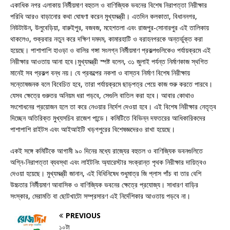
একাধিক নগর এলাকায় নির্মীয়মাণ বহুতল ও বাণিজ্যিক ভবনের বিশেষ নিরাপত্তা নিরীক্ষার
পরিধি আরও বাড়ানোর কথা ঘোষণা করেন মুখ্যমন্ত্রী। এতদিন কলকাতা, বিধাননগর,
নিউটাউন, উলুবেড়িয়া, বারুইপুর, বজবজ, মহেশতলা এবং রাজপুর-সোনারপুর এই তালিকায়
থাকলেও, শুক্রবার নতুন করে দক্ষিণ দমদম, কামারহাটি ও বরাহনগরকে অন্তর্ভুক্ত করা
হয়েছে। পাশাপাশি হাওড়া ও বালির গঙ্গা সংলগ্ন নির্মীয়মাণ প্রকল্পগুলিকেও পর্যায়ক্রমে এই
নিরীক্ষার আওতায় আনা হবে।মুখ্যমন্ত্রী স্পষ্ট বলেন, ৩১ জুলাই পর্যন্ত নির্মাণকাজ স্থগিত
মানেই সব প্রকল্প বন্ধ নয়। যে প্রকল্পের নকশা ও বাস্তব নির্মাণ বিশেষ নিরীক্ষায়
সন্তোষজনক বলে বিবেচিত হবে, তারা পর্যায়ক্রমে ছাড়পত্র পেয়ে কাজ শুরু করতে পারবে।
যেসব ক্ষেত্রে গুরুতর অনিয়ম ধরা পড়বে, সেগুলি বাতিল করা হবে। আবার কোথাও
সংশোধনের প্রয়োজন হলে তা করে নেওয়ার নির্দেশ দেওয়া হবে। এই বিশেষ নিরীক্ষার নেতৃত্ব
দিচ্ছেন অতিরিক্ত মুখ্যসচিব রাজেশ পান্ডে। কমিটিতে বিভিন্ন দফতরের আধিকারিকদের
পাশাপাশি রাইটস এবং আইআইটি খড়গপুরের বিশেষজ্ঞদেরও রাখা হয়েছে।
একই সঙ্গে কমিটিকে আগামী ৯০ দিনের মধ্যে রাজ্যের বহুতল ও বাণিজ্যিক ভবনগুলিতে
অগ্নি-নিরাপত্তা ব্যবস্থা এবং লাইটনিং অ্যারেস্টার সংক্রান্ত পৃথক নিরীক্ষার দায়িত্বও
দেওয়া হয়েছে। মুখ্যমন্ত্রী জানান, এই বিধিনিষেধ শুধুমাত্র জি প্লাস পাঁচ বা তার বেশি
উচ্চতার নির্মীয়মাণ আবাসিক ও বাণিজ্যিক ভবনের ক্ষেত্রে প্রযোজ্য। সাধারণ বাড়ির
সংস্কার, মেরামতি বা ছোটখাটো সম্প্রসারণ এই নির্দেশিকার আওতায় পড়বে না।
PREVIOUS
১০টা