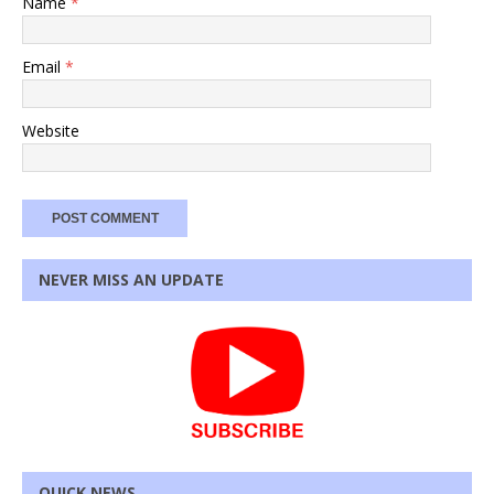
Name
*
Email
*
Website
NEVER MISS AN UPDATE
QUICK NEWS