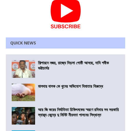
QUICK NEWS
শিল্পায়নে নজর, রাজ্যে বিড়লা গোষ্ঠী আসছে, দাবি শমীক
ভট্টাচার্যর
মালদায় বালক কে খুনের অভিযোগ বিমাতার বিরুদ্ধে
আর জি করের নির্যাতিতা চিকিৎসকের স্মরণে রবিবার সব সরকারি
স্বাস্থ্য কেন্দ্রে দু মিনিট নীরবতা পালনের সিদ্ধান্ত