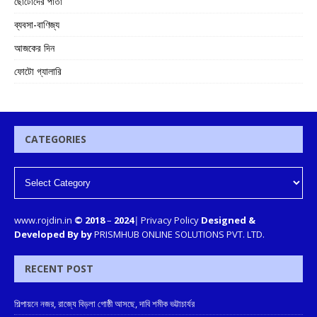
ছোটোদের পাতা
ব্যবসা-বাণিজ্য
আজকের দিন
ফোটো গ্যালারি
CATEGORIES
www.rojdin.in
© 2018
–
2024
|
Privacy Policy
Designed &
Developed By by
PRISMHUB ONLINE SOLUTIONS PVT. LTD.
RECENT POST
শিল্পায়নে নজর, রাজ্যে বিড়লা গোষ্ঠী আসছে, দাবি শমীক ভট্টাচার্যর