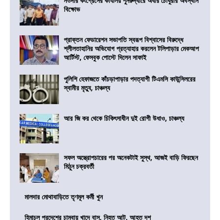
নওদার কংগ্রেসের কার্যালয় পুনরুদ্ধারে অধীর চৌধুরীর অবস্থান
বিক্ষোভ
প্রাক্তন ফেডারেশন সভাপতি স্বরূপ বিশ্বাসের বিরুদ্ধে
শ্লীলতাহানির অভিযোগ প্রত্যাহার করলেন টলিপাড়ার মেকআপ
আর্টিস্ট, ফেসবুক পোস্টে দিলেন সাফাই
পুলিশি হেফাজতে কাঁচড়াপাড়ার পদত্যাগী টিএমসি কাউন্সিলরের
স্বামীর মৃত্যু, চাঞ্চল্য
আর জি কর থেকে চিকিৎসাধীন দুই রোগী উধাও, চাঞ্চল্য
সফল অস্ত্রোপচারের পর অনেকটাই সুস্থ, আজই বাড়ি ফিরছেন
মিঠুন চক্রবর্তী
মালদার মোথাবাড়িতে তৃণমূল কর্মী খুন
হিমাচল প্রদেশের চাম্বায় খাদে বাস, নিহত আট, আহত দশ