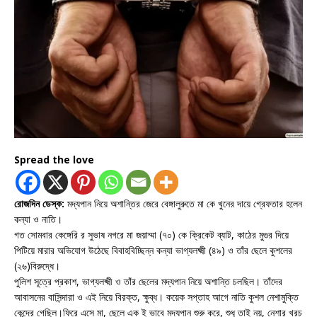
Spread the love
রোজদিন ডেস্ক:
মদ্যপান নিয়ে অশান্তির জেরে বেঙ্গালুরুতে মা কে খুনের দায়ে গ্রেফতার হলেন
কন্যা ও নাতি।
গত সোমবার কেঙ্গেরি র সুভাষ নগরে মা জয়াম্মা (৭০) কে ক্রিকেট ব্যাট, কাঠের মুগুর দিয়ে
পিটিয়ে মারার অভিযোগ উঠেছে বিবাহবিচ্ছিন্ন কন্যা ভাগ্যলক্ষ্মী (৪৯) ও তাঁর ছেলে কুশলের
(২৬)বিরুদ্ধে।
পুলিশ সূত্রে প্রকাশ, ভাগ্যলক্ষ্মী ও তাঁর ছেলের মদ্যপান নিয়ে অশান্তি চলছিল। তাঁদের
আবাসনের বাসিন্দারা ও এই নিয়ে বিরক্ত, ক্ষুব্ধ। কয়েক সপ্তাহ আগে নাতি কুশল নেশামুক্তি
কেন্দ্রে গেছিল।ফিরে এসে মা, ছেলে এক ই ভাবে মদ্যপান শুরু করে, শুধু তাই নয়, নেশার খরচ