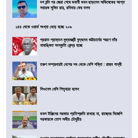
দশ ঘন্টা পর জেরা শেষে ভবানী ভবন ছাড়লেন অভিষেকের আপ্ত
সহায়ক সুমিত রায়, রবিবার ফের তলব
১৪৪ থেকে ওয়ার্ড সংখ্যা বেড়ে হচ্ছে ২০৯
প্রয়াত প্রাক্তন মুখ্যমন্ত্রী বুদ্ধদেব ভট্টাচার্যের স্মরণে তাঁর
নামাঙ্কিত সংস্কৃতি কেন্দ্র হচ্ছে
তরুণ সম্প্রদায়ই দেশের সব থেকে বেশি শক্তি : রাহুল গান্ধী
লিওনেল মেসি পিতৃহারা হলেন
ডবল ইঞ্জিনের সরকার প্রতিশ্রুতি রাখছে না, রাজ্যের বিজেপি
সরকারকে তোপ অধীর চৌধুরীর