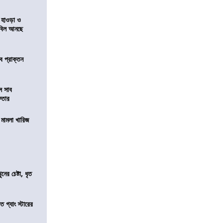
 হাওড়া ও
স বিল আনছে
ে প্রাক্তন
ে সাব
েফতার
থ মামলা খারিজ
ের চেষ্টা, ধৃত
ত গ্যাং স্টারের