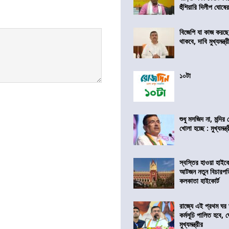
হুঁশিয়ারি দিলীপ ঘোষে
বিজেপি যা কাজ করছ
থাকবে, দাবি মুখ্যমন্ত্র
১০টা
শুধু মসজিদ না, মন্দি
খোলা হচ্ছে : মুখ্যমন্ত্
স্বস্তির হাওয়া হাইকো
আটজন নতুন বিচারপত
কলকাতা হাইকোর্ট
রাজ্যে এই প্রথম ঘর ঘ
কর্মসূচি পালিত হবে, 
মুখ্যমন্ত্রীর