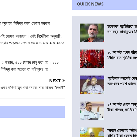
QUICK NEWS
র ব্যবহার নিষিদ্ধ করল নেপাল সরকার।
তহেলকা প্রতিষ্ঠাতা 
দশ বছর কারাদন্ডের ন
া এই ঘোষণা করেছেন। সেই নির্দেশিকা অনুযায়ী,
মস্যায় পড়েছেন নেপাল থেকে ভারতে কাজ করতে
১০ আগস্ট “দেশ বাঁচ
মিছিল বাম শ্রমিক স
পর ২ হাজার, ৫০০ টাকার চালু করা হয়। ২০০
িষিদ্ধ করা হয়েছে তা পরিষ্কার নয়।
প্রতিবাদ করলেই দেশ
NEXT
তরুণদের পাশে মোহন
 এবার দাক্ষিণাত্যে থাবা বসাতে ধেয়ে আসছে “পিথাই”
১৭ আগস্ট থেকে অন্নপূ
টাকা পাবেন, জানিয়ে দিল
আবাস যোজনায় অবৈধ 
বাড়ির টাকা ফেরত দি