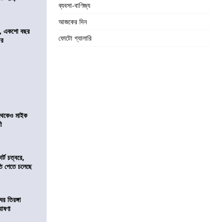
ব্যবসা-বাণিজ্য
র
আজকের দিন
ে, একশো বছর
ফোটো গ্যালারি
ীর
র থেকেও মাইক
রী
র্ট চত্বরে,
ি পেতে চলেছে
র তিরঙ্গা
ঘোষণা