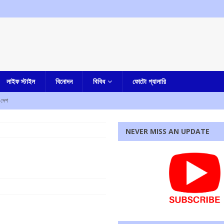
লাইফ স্টাইল
বিনোদন
বিবিধ
ফোটো গ্যালারি
দেশ
কারাদন্ডের নির্দেশ আদালতের
এক নজরে
NEVER MISS AN UPDATE
ম শ্রমিক সংগঠনের
আমার বাংলা
পাশে মোহন ভাগবত!
এক নজরে
েন, জানিয়ে দিলেন মুখ্যমন্ত্রী
আমার বাংলা
 ফেরত দিতে হবে, হুঁশিয়ারি দিলীপ ঘোষের
আমার বাংলা
রধোর, উত্তেজনা ডোমজুর এলাকায়..
বাংলা