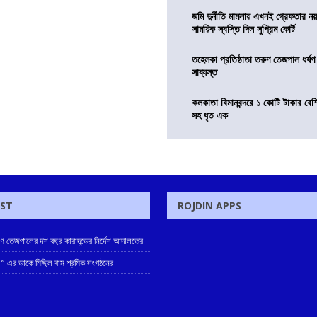
জমি দুর্নীতি মামলায় এখনই গ্রেফতার নয়
সাময়িক স্বস্তি দিল সুপ্রিম কোর্ট
তহেলকা প্রতিষ্ঠাতা তরুণ তেজপাল ধর্ষণ
সাব্যস্ত
কলকাতা বিমানবন্দরে ১ কোটি টাকার বেশ
সহ ধৃত এক
OST
ROJDIN APPS
রুণ তেজপালের দশ বছর কারাদন্ডের নির্দেশ আদালতের
 ” এর ডাকে মিছিল বাম শ্রমিক সংগঠনের