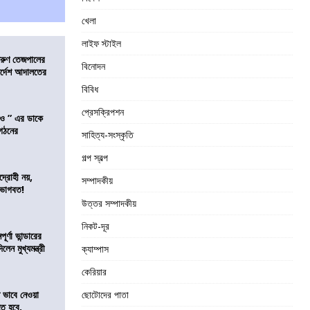
খেলা
লাইফ স্টাইল
তরুণ তেজপালের
বিনোদন
ির্দেশ আদালতের
বিবিধ
প্রেসক্রিপশন
াও ” এর ডাকে
ংগঠনের
সাহিত্য-সংস্কৃতি
গল্প স্বল্প
দ্রোহী নয়,
সম্পাদকীয়
 ভাগবত!
উত্তর সম্পাদকীয়
নিকট-দূর
র্ণা ভান্ডারের
েন মুখ্যমন্ত্রী
ক্যাম্পাস
কেরিয়ার
ভাবে নেওয়া
ছোটোদের পাতা
তে হবে,