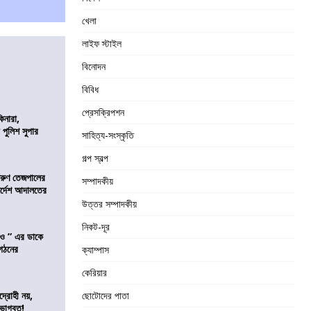
খেলা
লাইফ স্টাইল
বিনোদন
বিবিধ
প্রেসক্রিপশন
িনারা,
 পুলিশ সুপার
সাহিত্য-সংস্কৃতি
গল্প স্বল্প
তরুণ তেজপালের
সম্পাদকীয়
ির্দেশ আদালতের
উত্তর সম্পাদকীয়
নিকট-দূর
াও ” এর ডাকে
ংগঠনের
ক্যাম্পাস
কেরিয়ার
দ্রোহী নয়,
ছোটোদের পাতা
 ভাগবত!