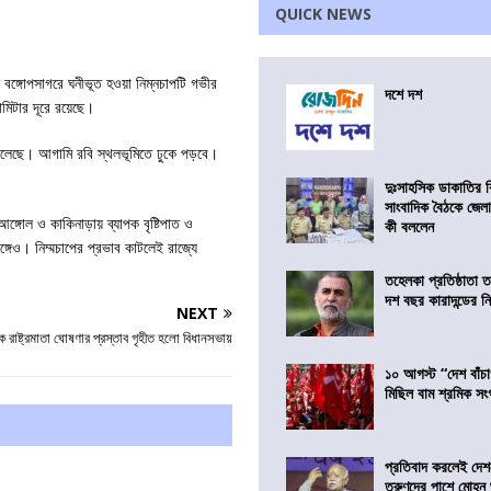
QUICK NEWS
 বঙ্গোপসাগরে ঘনীভূত হওয়া নিম্নচাপটি গভীর
দশে দশ
মিটার দূরে রয়েছে।
ে চলেছে। আগামি রবি স্থলভূমিতে ঢুকে পড়বে।
দুঃসাহসিক ডাকাতির ক
সাংবাদিক বৈঠকে জেলা
্গোল ও কাকিনাড়ায় ব্যাপক বৃষ্টিপাত ও
কী বললেন
্গেও। নিম্মচাপের প্রভাব কাটলেই রাজ্যে
তহেলকা প্রতিষ্ঠাতা 
দশ বছর কারাদন্ডের ন
NEXT
ে রাষ্ট্রমাতা ঘোষণার প্রস্তাব গৃহীত হলো বিধানসভায়
১০ আগস্ট “দেশ বাঁচ
মিছিল বাম শ্রমিক স
প্রতিবাদ করলেই দেশ
তরুণদের পাশে মোহন