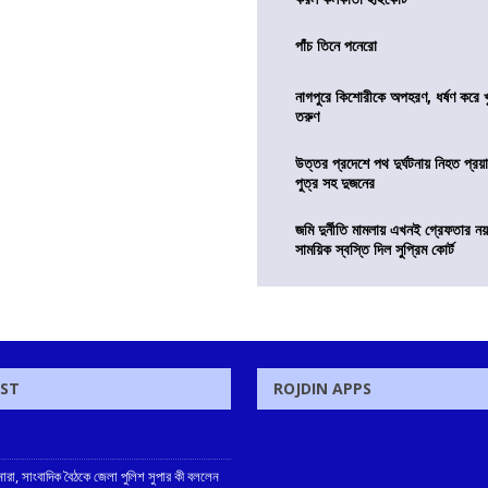
পাঁচ তিনে পনেরো
নাগপুরে কিশোরীকে অপহরণ, ধর্ষণ করে খুন
তরুণ
উত্তর প্রদেশে পথ দুর্ঘটনায় নিহত প্রয়া
পুত্র সহ দুজনের
জমি দুর্নীতি মামলায় এখনই গ্রেফতার নয়
সাময়িক স্বস্তি দিল সুপ্রিম কোর্ট
OST
ROJDIN APPS
নারা, সাংবাদিক বৈঠকে জেলা পুলিশ সুপার কী বললেন