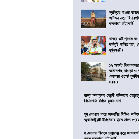
স্বস্তির হাওয়া হাইকো
আটজন নতুন বিচারপত
কলকাতা হাইকোর্ট
রাজ্যে এই প্রথম ঘর ঘ
কর্মসূচি পালিত হবে, 
মুখ্যমন্ত্রীর
১২ অগস্ট বিধানসভার
অধিবেশন, হাওড়া ও 
এলাকার ওয়ার্ড পুনর্ব
সরকার
রাজ্য অনগ্রসর শ্রেণী কমিশনের নেতৃত্ব
বিচারপতি রঞ্জিত কুমার বাগ
ঘুষ নেওয়ার দায়ে জামবনির বিডিও অফিস
অ্যাসিস্ট্যান্ট ইঞ্জিনিয়ার হাতে নাতে গ্র
গুণ্ডাদমন বিলকে চ্যালেঞ্জ করে জনস্বার্
করল কলকাতা হাইকোর্ট