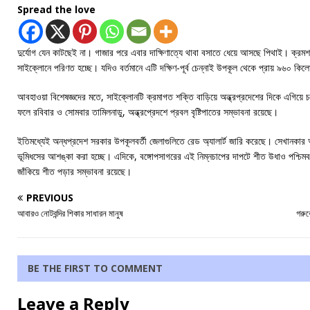
Spread the love
দুর্যোগ যেন কাটছেই না। গাজার পরে এবার দাক্ষিণাত্যে থাবা বসাতে ধেয়ে আসছে পিথাই। ক্রমশ
সাইক্লোনে পরিণত হচ্ছে। যদিও বর্তমানে এটি দক্ষিণ-পূর্ব চেন্নাই উপকূল থেকে প্রায় ৯৬০ কিলো
আবহাওয়া বিশেষজ্ঞদের মতে, সাইক্লোনটি ক্রমাগত শক্তি বাড়িয়ে অন্ধ্রপ্রদেশের দিকে এগিয়
ফলে রবিবার ও সোমবার তামিলনাডু, অন্ধ্রপ্রেদশে প্রবল বৃষ্টিপাতের সম্ভাবনা রয়েছে।
ইতিমধ্যেই অন্ধপ্রদেশ সরকার উপকূলবর্তী জেলাগুলিতে রেড অ্যালার্ট জারি করেছে। সেখানকার আঙ
ভূমিধসের আশঙ্কা করা হচ্ছে। এদিকে, বঙ্গোপসাগরের এই নিম্নচাপের দাপটে শীত উধাও পশ্চিমবঙ
জাঁকিয়ে শীত পড়ার সম্ভাবনা রয়েছে।
PREVIOUS
আবারও নোটবন্দির শিকার সাধারন মানুষ
গরুক
BE THE FIRST TO COMMENT
Leave a Reply