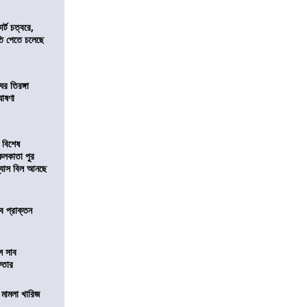
র্ট চত্বরে,
ি পেতে চলেছে
র তিরঙ্গা
ঘোষণা
 বিশেষ
কলকাতা পুর
িন্যাস বিল আনছে
ে প্রাক্তন
ে সাব
েফতার
থ মামলা খারিজ