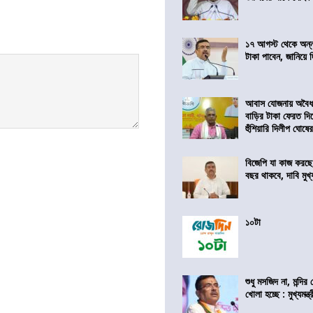
১৭ আগস্ট থেকে অন্নপূ
টাকা পাবেন, জানিয়ে দিল
আবাস যোজনায় অবৈধ 
বাড়ির টাকা ফেরত দি
হুঁশিয়ারি দিলীপ ঘোষে
বিজেপি যা কাজ করছে
বছর থাকবে, দাবি মুখ্যম
১০টা
শুধু মসজিদ না, মন্দি
খোলা হচ্ছে : মুখ্যমন্ত্