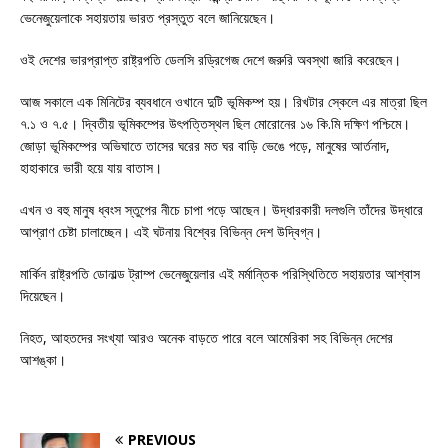
ভেনেজুয়েলাকে সহায়তায় ভারত প্রস্তুত বলে জানিয়েছেন।
ওই দেশের ভারপ্রাপ্ত রাষ্ট্রপতি ডেলসি রড্রিগেজ দেশে জরুরি অবস্থা জারি করেছেন।
আজ সকালে এক মিনিটের ব্যবধানে ওখানে দুটি ভূমিকম্প হয়। রিখটার স্কেলে এর মাত্রা ছিল
৭.১ ও ৭.৫। দ্বিতীয় ভূমিকম্পের উৎপত্তিস্থল ছিল মোরোনের ১৬ কি.মি দক্ষিণ পশ্চিমে।
জোড়া ভূমিকম্পের অভিঘাতে তাসের ঘরের মত ঘর বাড়ি ভেঙে পড়ে, মানুষের আর্তনাদ,
হাহাকারে ভারী হয়ে যায় বাতাস।
এখন ও বহু মানুষ ধ্বংস স্তুপের নীচে চাপা পড়ে আছেন। উদ্ধারকারী দলগুলি তাঁদের উদ্ধারে
আপ্রাণ চেষ্টা চালাচ্ছেন। এই ঘটনায় বিশ্বের বিভিন্ন দেশ উদ্বিগ্ন।
মার্কিন রাষ্ট্রপতি ডোনাল্ড ট্রাম্প ভেনেজুয়েলার এই মর্মান্তিক পরিস্থিতিতে সহায়তার আশ্বাস
দিয়েছেন।
নিহত, আহতদের সংখ্যা আরও অনেক বাড়তে পারে বলে আমেরিকা সহ বিভিন্ন দেশের
আশঙ্কা।
PREVIOUS