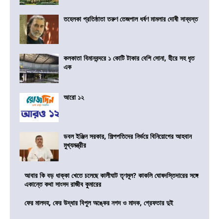
তহেলকা প্রতিষ্ঠাতা তরুণ তেজপাল ধর্ষণ মামলার দোষী সাব্যস্ত
কলকাতা বিমানবন্দরে ১ কোটি টাকার বেশি সোনা, হীরে সহ ধৃত
এক
আরো ১২
ডবল ইঞ্জিন সরকার, শিল্পপতিদের নির্ভয়ে বিনিয়োগের আহবান
মুখ্যমন্ত্রীর
আবার কি বড় ধাক্কা খেতে চলেছে কালীঘাট তৃণমূল? কাকলি ঘোষদস্তিদারের সঙ্গে
একান্তে কথা সাংসদ রাজীব কুমারের
ফের মালদহ, ফের উদ্ধার বিপুল অঙ্কের নগদ ও মাদক, গ্রেফতার দুই