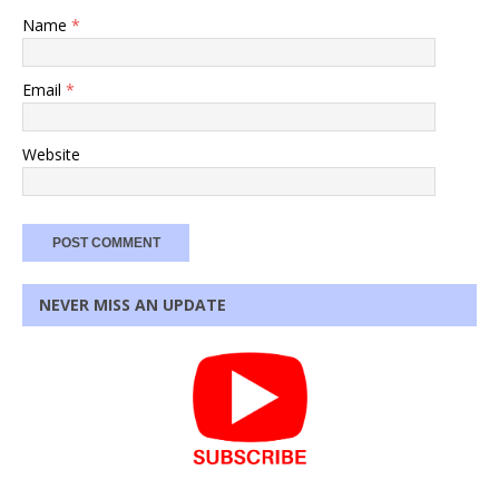
Name
*
Email
*
Website
NEVER MISS AN UPDATE