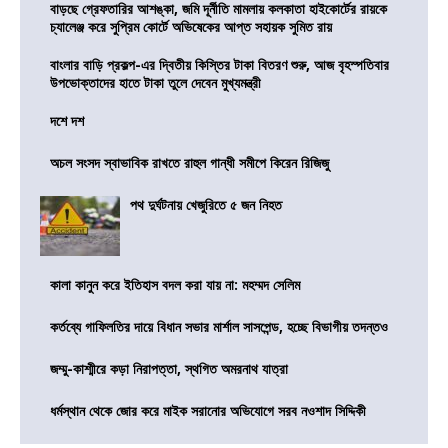
বাড়ছে গ্রেফতারির আশঙ্কা, জমি দূর্নীতি মামলায় কলকাতা হাইকোর্টের রায়কে
চ্যালেঞ্জ করে সুপ্রিম কোর্টে অভিষেকের আপ্ত সহায়ক সুমিত রায়
বাংলার বাড়ি প্রকল্প-এর দ্বিতীয় কিস্তির টাকা বিতরণ শুরু, আজ বৃহস্পতিবার
উপভোক্তাদের হাতে টাকা তুলে দেবেন মুখ্যমন্ত্রী
দশে দশ
অচল সংসদ স্বাভাবিক রাখতে রাহুল গান্ধী সমীপে কিরেন রিজিজু
পথ দুর্ঘটনায় খেজুরিতে ৫ জন নিহত
কালা কানুন করে ইতিহাস বদল করা যায় না: মহম্মদ সেলিম
কর্তব্যে গাফিলতির দায়ে বিধান সভার মার্শাল সাসপেন্ড, হচ্ছে বিভাগীয় তদন্তও
জম্মু-কাশ্মীরে কড়া নিরাপত্তা, স্থগিত অমরনাথ যাত্রা
ধর্মস্থান থেকে জোর করে মাইক সরানোর অভিযোগে সরব নওশাদ সিদ্দিকী