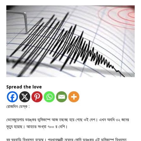
Spread the love
রোজদিন ডেস্ক :
ভেনেজুয়েলায় ভয়ঙ্কর ভূমিকম্পে আজ তছনছ হয়ে গেছে ওই দেশ। এখন অবধি ৩২ জনের
মৃত্যু হয়েছে। আহতর সংখ্যা ৭০০ র বেশি।
বহু ঘরবাড়ি বিধ্বস্ত হয়েছে। প্রধানমন্ত্রী নরেন্দ্র মোদি ভয়ঙ্কর এই ভূমিকম্পে বিধ্বস্ত