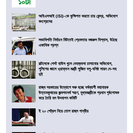
আইএসআই (ISI)-কে কুক্ষিগত করতে চায় কেন্দ্র, অভিযোগ
কংগ্রেসের
সভাধিপতি নির্বাচন মিটতেই গ্রেফতার নজরুল বিশ্বাস, উঠছে
একাধিক প্রশ্ন
সল্টলেকে গেস্ট হাউস খুলে দেহব্যবসা চালানোর অভিযোগ,
পুলিশের জালে ও্রাক্তন মন্ত্রী সুজিত বসু-ঘনিষ্ঠ সায়ন দে-সহ
দুই
রাজ্য সরকারের উদ্যোগে শুরু হচ্ছে বর্ষব্যাপী মহানায়ক
উত্তমকুমারের জন্মশতবর্ষ স্মরণ, মুখ্যমন্ত্রীকে প্রধান পৃষ্ঠপোষক
করে তৈরি হল উদযাপন কমিটি
ই ২০ পেট্রল নিয়ে তোপ রাহুল গান্ধীর