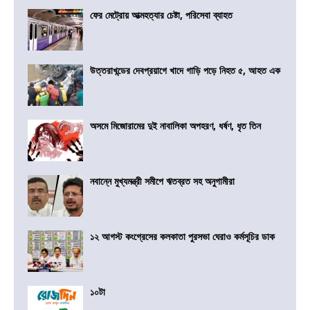
ফের মেট্রোয় আত্মহত্যার চেষ্টা, পরিসেবা ব্যাহত
উত্তরাখন্ডের দেবপ্রয়াগে খাদে গাড়ি পড়ে নিহত ৫, আহত এক
অসমে মিজোরামের দুই নাবালিকা অপহরণ, ধর্ষণ, ধৃত তিন
নবান্নে মুখ্যমন্ত্রী সমীপে ঋতব্রত সহ অনুগামীরা
১২ আগস্ট কংগ্রেসের কলকাতা পুরসভা ঘেরাও কর্মসূচির ডাক
১০টা