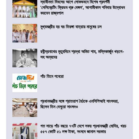
স্বাধীনতা দিবসের আগে লোকভবনে বিশেষ প্রদর্শনী
‘সেলিব্রেটিং ফ্রিডম থ্রু বেঙ্গল’, আগামীকাল শনিবার উদ্বোধন
করবেন রাজ্যপাল
মুখ্যমন্ত্রীর হর ঘর তিরঙ্গা যাত্রায় মানুষের ঢল
রবীন্দ্রনাথের মৃত্যুদিনে শ্রদ্ধা অমিত শাহ, মল্লিকার্জুন খড়গে-
সহ অন্যদের
পাঁচ তিনে পনেরো
প্রধানমন্ত্রীর সঙ্গে প্রাতরাশ বৈঠকে এনসিপিআই সাংসদরা,
ছিলেন তিন বেসুরো সাংসদও
গত সাড়ে পাঁচ বছরে ৭৭টি দেশে সফর প্রধানমন্ত্রী মোদির, খরচ
৫৫৭ কোটি ৫১ লক্ষ টাকা, সংসদে জানাল সরকার