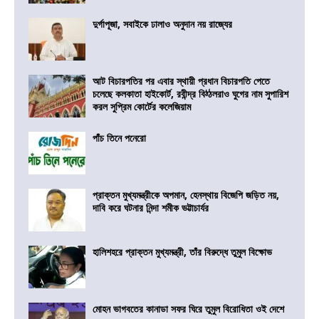
দুর্গাপূজা, সবাইকে ঢালাও অনুদান নয় রাজ্যের
আট বিচারপতির পর এবার স্থায়ী প্রধান বিচারপতি পেতে
চলেছে কলকাতা হাইকোর্ট, রবীন্দ্র বিঠ্ঠলরাও ঘুগের নাম সুপারিশ
করল সুপ্রিম কোর্টের কলেজিয়াম
পাঁচ তিনে পনেরো
প্রাক্তন মুখ্যমন্ত্রীকে অপমান, হেনস্থায় বিজেপি জড়িত নয়,
দাবি করে ঘটনার নিন্দা শমীক ভট্টাচার্যর
হালিশহরে প্রাক্তন মুখ্যমন্ত্রী, তাঁর বিরুদ্ধে তুমুল বিক্ষোভ
মোহন ভাগবতের কানাডা সফর ঘিরে তুমুল বিরোধিতা ওই দেশে