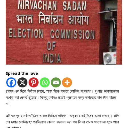
Spread the love
রাজ্যে এক দিকে নির্বাচন চলছে, অন্য দিকে বাড়ছে কোভিড সংক্রমণ। বুধবার আক্রান্তের
সংখ্যা নয়া রেকর্ড ছুঁয়েছে। কিন্তু কোনও মতেই প্রচারের জন্য জমায়েতে রাশ টানা যাচ্ছে
না।
এই অবস্থায় সর্বদল বৈঠক ডাকল নির্বাচন কমিশন। শুক্রবার এই বৈঠক ডাকা হয়েছে। বাকি
চার দফার ভোটগ্রহণ প্রক্রিয়ায় কোনও রদবদল করা যায় কি না তা-ও আলোচনা হতে পারে