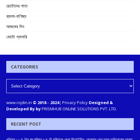
ছোটোদের পাতা
ব্যবসা-বাণিজ্য
আজকের দিন
ফোটো গ্যালারি
CATEGORIES
www.rojdin.in
© 2018
–
2024
|
Privacy Policy
Designed &
Developed By by
PRISMHUB ONLINE SOLUTIONS PVT. LTD.
RECENT POST
শনিবার ১০ ঘণ্টার পর রবিবার ৬ ঘণ্টা সুমিতকে জেরা সিআইডির, সোমবার ফের তলব অভিষেকের আপ্ত