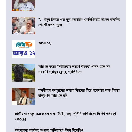
“…মানুষ চিনতে এত ভুল করলাম!! এনসিপিআই সাংসদ কাকলির
পোস্টে জল্পনা তুঙ্গে
আরো ১২
আর জি করের নির্যাতিতার স্মরণে নীরবতা পালন হোল সব
সরকারি স্বাস্থ্য কেন্দ্র, প্রতিষ্ঠানে
স্বাধীনতা সংগ্রামের অজানা বীরদের নিয়ে গবেষণার ডাক দিলেন
রাজ্যপাল আর এন রবি
জাতীয় ও রাজ্য সড়কে চলবে না টোটো, কড়া পুলিশি অভিযানের নির্দেশ পরিবহণ
দফতরের
কংগ্রেসের কার্যালয় দখলের অভিযোগে বিদ্ধ বিজেপিও