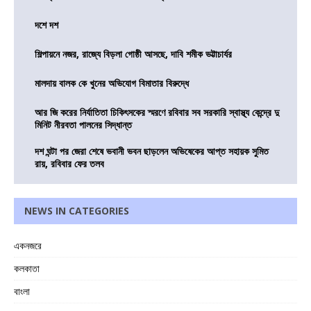
দশে দশ
শিল্পায়নে নজর, রাজ্যে বিড়লা গোষ্ঠী আসছে, দাবি শমীক ভট্টাচার্যর
মালদায় বালক কে খুনের অভিযোগ বিমাতার বিরুদ্ধে
আর জি করের নির্যাতিতা চিকিৎসকের স্মরণে রবিবার সব সরকারি স্বাস্থ্য কেন্দ্রে দু
মিনিট নীরবতা পালনের সিদ্ধান্ত
দশ ঘন্টা পর জেরা শেষে ভবানী ভবন ছাড়লেন অভিষেকের আপ্ত সহায়ক সুমিত
রায়, রবিবার ফের তলব
NEWS IN CATEGORIES
একনজরে
কলকাতা
বাংলা