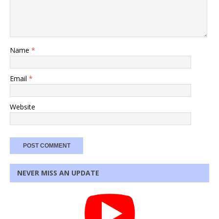
Name
*
Email
*
Website
NEVER MISS AN UPDATE