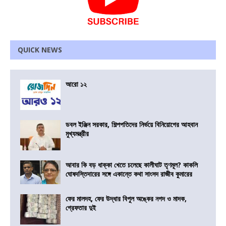
QUICK NEWS
আরো ১২
ডবল ইঞ্জিন সরকার, শিল্পপতিদের নির্ভয়ে বিনিয়োগের আহবান
মুখ্যমন্ত্রীর
আবার কি বড় ধাক্কা খেতে চলেছে কালীঘাট তৃণমূল? কাকলি
ঘোষদস্তিদারের সঙ্গে একান্তে কথা সাংসদ রাজীব কুমারের
ফের মালদহ, ফের উদ্ধার বিপুল অঙ্কের নগদ ও মাদক,
গ্রেফতার দুই