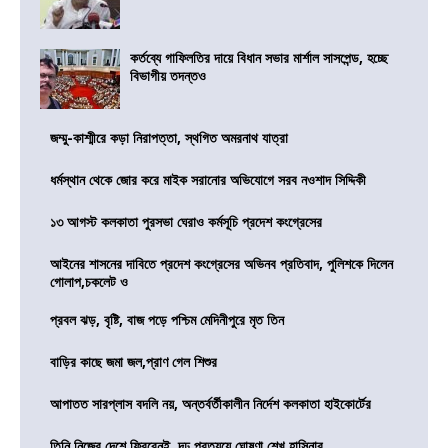
কর্তব্যে গাফিলতির দায়ে বিধান সভার মার্শাল সাসপেন্ড, হচ্ছে
বিভাগীয় তদন্তও
জম্মু-কাশ্মীরে কড়া নিরাপত্তা, স্থগিত অমরনাথ যাত্রা
ধর্মস্থান থেকে জোর করে মাইক সরানোর অভিযোগে সরব নওশাদ সিদ্দিকী
১৩ আগস্ট কলকাতা পুরসভা ঘেরাও কর্মসূচি প্রদেশ কংগ্রেসের
আইনের শাসনের দাবিতে প্রদেশ কংগ্রেসের অভিনব প্রতিবাদ, পুলিশকে দিলেন
গোলাপ,চকলেট ও
প্রবল ঝড়, বৃষ্টি, বাজ পড়ে পশ্চিম মেদিনীপুরে মৃত তিন
বাড়ির কাছে জমা জল,প্রাণ গেল শিশুর
আপাতত সারপ্লাস বদলি নয়, অন্তর্বর্তীকালীন নির্দেশ কলকাতা হাইকোর্টের
তিনি নিজের দেশে ফিরবেনই, দৃঢ প্রত্যয়ে ঘোষণা শেখ হাসিনার