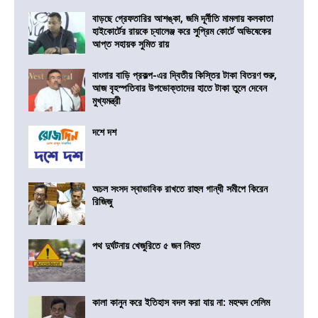
বাড়ছে গ্রেফতারির আশঙ্কা, জমি দূর্নীতি মামলায় কলকাতা
হাইকোর্টের রায়কে চ্যালেঞ্জ করে সুপ্রিম কোর্টে অভিষেকের
আপ্ত সহায়ক সুমিত রায়
বাংলার বাড়ি প্রকল্প-এর দ্বিতীয় কিস্তির টাকা বিতরণ শুরু,
আজ বৃহস্পতিবার উপভোক্তাদের হাতে টাকা তুলে দেবেন
মুখ্যমন্ত্রী
দশে দশ
অচল সংসদ স্বাভাবিক রাখতে রাহুল গান্ধী সমীপে কিরেন
রিজিজু
পথ দুর্ঘটনায় খেজুরিতে ৫ জন নিহত
কালা কানুন করে ইতিহাস বদল করা যায় না: মহম্মদ সেলিম