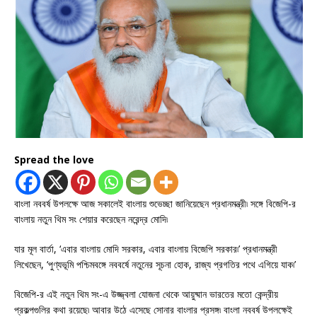
Spread the love
বাংলা নববর্ষ উপলক্ষে আজ সকালেই বাংলায় শুভেচ্ছা জানিয়েছেন প্রধানমন্ত্রী৷ সঙ্গে বিজেপি-র
বাংলায় নতুন থিম সং শেয়ার করেছেন নরেন্দ্র মোদি৷
যার মূল বার্তা, ‘এবার বাংলায় মোদি সরকার, এবার বাংলায় বিজেপি সরকার৷’ প্রধানমন্ত্রী
লিখেছেন, ‘পুণ্যভূমি পশ্চিমবঙ্গে নববর্ষে নতুনের সূচনা হোক, রাজ্য প্রগতির পথে এগিয়ে যাক৷’
বিজেপি-র এই নতুন থিম সং-এ উজ্জ্বলা যোজনা থেকে আয়ুষ্মান ভারতের মতো কেন্দ্রীয়
প্রকল্পগুলির কথা রয়েছে৷ আবার উঠে এসেছে সোনার বাংলার প্রসঙ্গ৷ বাংলা নববর্ষ উপলক্ষেই