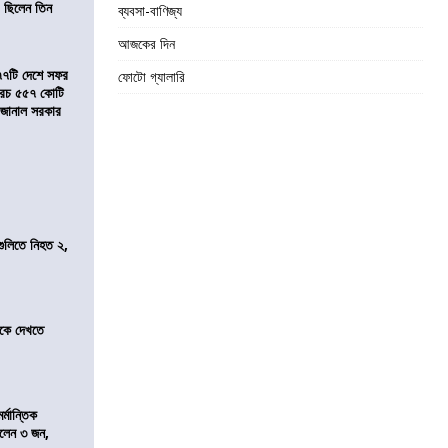
 ছিলেন তিন
ব্যবসা-বাণিজ্য
আজকের দিন
৭৭টি দেশে সফর
ফোটো গ্যালারি
, খরচ ৫৫৭ কোটি
ে জানাল সরকার
 গুলিতে নিহত ২,
তীকে দেখতে
্মান্তিক
রালেন ৩ জন,