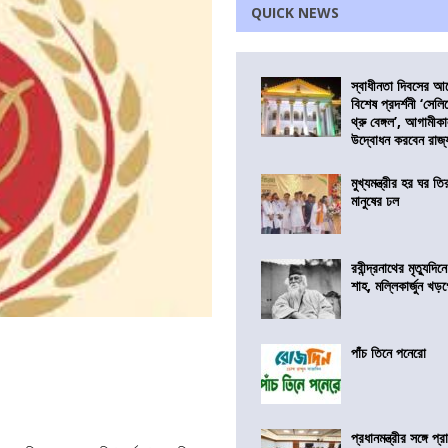
QUICK NEWS
স্বাধীনতা দিবসের 
বিশেষ প্রদর্শনী ‘সেলি
থ্রু বেঙ্গল’, আগামীক
উদ্বোধন করবেন রাজ্
মুখ্যমন্ত্রীর হর ঘর তির
মানুষের ঢল
রবীন্দ্রনাথের মৃত্যুদি
শাহ, মল্লিকার্জুন খড
পাঁচ তিনে পনেরো
প্রধানমন্ত্রীর সঙ্গে প