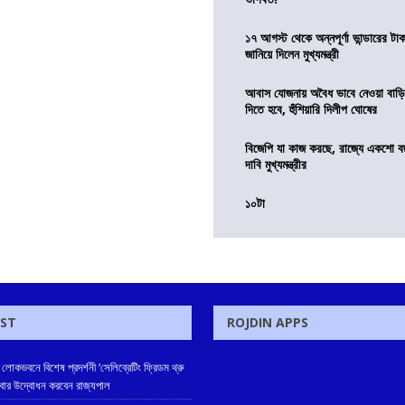
১৭ আগস্ট থেকে অন্নপূর্ণা ভান্ডারের টা
জানিয়ে দিলেন মুখ্যমন্ত্রী
আবাস যোজনায় অবৈধ ভাবে নেওয়া বাড়ি
দিতে হবে, হুঁশিয়ারি দিলীপ ঘোষের
বিজেপি যা কাজ করছে, রাজ্যে একশো ব
দাবি মুখ্যমন্ত্রীর
১০টা
OST
ROJDIN APPS
লোকভবনে বিশেষ প্রদর্শনী ‘সেলিব্রেটিং ফ্রিডম থ্রু
িবার উদ্বোধন করবেন রাজ্যপাল