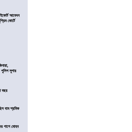
হাইকোর্ট আবেদন
্রিম কোর্টে
িনারা,
 পুলিশ সুপার
শ বছর
িল বাম শ্রমিক
দের পাশে মোহন