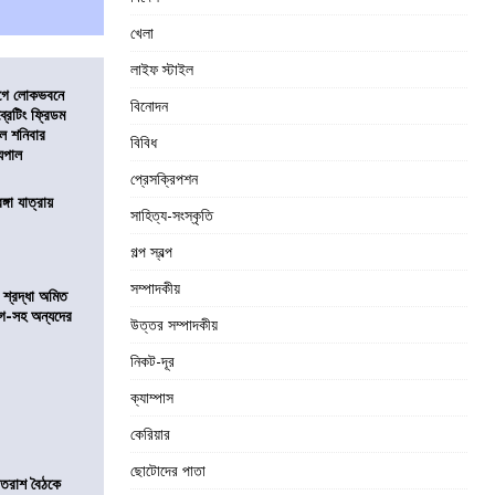
খেলা
লাইফ স্টাইল
আগে লোকভবনে
বিনোদন
ব্রেটিং ফ্রিডম
াল শনিবার
বিবিধ
যপাল
প্রেসক্রিপশন
ঙ্গা যাত্রায়
সাহিত্য-সংস্কৃতি
গল্প স্বল্প
সম্পাদকীয়
নে শ্রদ্ধা অমিত
়গে-সহ অন্যদের
উত্তর সম্পাদকীয়
নিকট-দূর
ক্যাম্পাস
কেরিয়ার
ছোটোদের পাতা
্রাতরাশ বৈঠকে