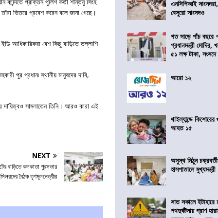
ন্দিতে প্রাক্তন পুলিশ কর্তা শান্তনু সিংহ
এনসিপিআই সাংসদরা,
ে তাঁরা ভিতরে প্রবেশ করেন বলে জানা গেছে।
বেসুরো সাংসদও
গত সাড়ে পাঁচ বছরে 
দে ইডি আধিকারিকরা বেশ কিছু বাড়িতে তল্লাশি
প্রধানমন্ত্রী মোদির
৫১ লক্ষ টাকা, সংসদ
হকারী পুর প্রধান৷ স্থানীয় মানুষদের দাবি,
আরো ১২
কেটের দায়িত্বও সামলাতেন তিনি। আরও কারা এই
থাইল্যান্ডে কিশোরের
আহত ১৫
NEXT
অসুস্থ মিঠুন চক্রবর্
ের বাড়িতে কলকাতা পুরসভার
হাসপাতালে মুখ্যমন্ত্রী
ন্সিলরদের বৈঠক তৃণমূলনেত্রীর
সাত সকালে ইটাহারে মর
পথদুর্ঘটনায় প্রাণ হা