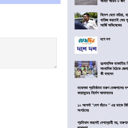
আহত আরও ৮ জন
বিদেশ যেতে মরিয়া, 
খারিজ করতেই ফের সুপ
আর্জি অভিষেকের
দশে দশ
দুঃসাহসিক ডাকাতির ক
সাংবাদিক বৈঠকে জেলা
কী বললেন
তহেলকা প্রতিষ্ঠাতা তরুণ তেজপালের দ
কারাদন্ডের নির্দেশ আদালতের
১০ আগস্ট “দেশ বাঁচাও ” এর ডাকে মিছ
সংগঠনের
প্রতিবাদ করলেই দেশদ্রোহী নয়, তরুণ
ভাগবত!