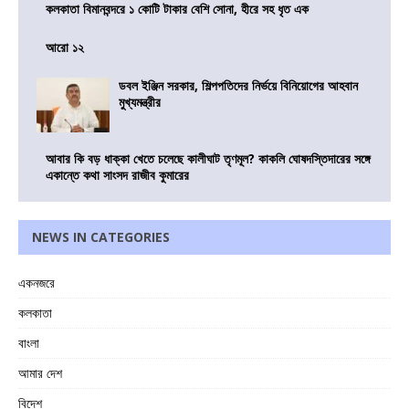
কলকাতা বিমানবন্দরে ১ কোটি টাকার বেশি সোনা, হীরে সহ ধৃত এক
আরো ১২
ডবল ইঞ্জিন সরকার, শিল্পপতিদের নির্ভয়ে বিনিয়োগের আহবান
মুখ্যমন্ত্রীর
আবার কি বড় ধাক্কা খেতে চলেছে কালীঘাট তৃণমূল? কাকলি ঘোষদস্তিদারের সঙ্গে
একান্তে কথা সাংসদ রাজীব কুমারের
NEWS IN CATEGORIES
একনজরে
কলকাতা
বাংলা
আমার দেশ
বিদেশ