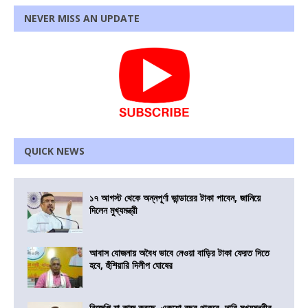
NEVER MISS AN UPDATE
QUICK NEWS
১৭ আগস্ট থেকে অন্নপূর্ণা ভান্ডারের টাকা পাবেন, জানিয়ে
দিলেন মুখ্যমন্ত্রী
আবাস যোজনায় অবৈধ ভাবে নেওয়া বাড়ির টাকা ফেরত দিতে
হবে, হুঁশিয়ারি দিলীপ ঘোষের
বিজেপি যা কাজ করছে, একশো বছর থাকবে, দাবি মুখ্যমন্ত্রীর