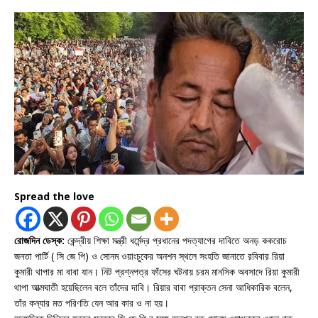
Spread the love
রোজদিন ডেস্ক:
কেন্দ্রীয় শিক্ষা মন্ত্রী ধর্মেন্দ্র প্রধানের পদত্যাগের দাবিতে অনড় ককরোচ
জনতা পার্টি ( সি জে পি) ও সোনম ওয়াংচুকের অনশন স্থলে সংহতি জানাতে রবিবার রিয়া
কুমারী থাপার মা বাবা যান। নিট প্রশ্নপত্র ফাঁসের ঘটনায় চরম মানসিক অবসাদে রিয়া কুমারী
থাপা আত্মঘাতী হয়েছিলেন বলে তাঁদের দাবি। রিয়ার বাবা প্রাক্তন সেনা আধিকারিক বলেন,
তাঁর কন্যার মত পরিণতি যেন আর কার ও না হয়।