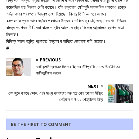
অন্যদিকে দিল্লির যন্তর মন্তরে সি জে পি র সঙ্গে অনশন রত সোনম ওয়াংচুকের ওজন গত
কয়েকদিনে ছয় কিলোর বেশি কমেছে। তাঁর রক্তচাপ মোটামুটি স্বাভাবিক থাকলেও রক্তে
শর্করা কমার প্রবণতায় উদ্বেগ দেখা দিয়েছে। কিন্তু তিনি অনশনে অনড়।
কংগ্রেস ও পৃথক ভাবে ধর্মেন্দ্র প্রধানের ইস্তফার দাবিতে সুর চড়িয়েছে। দেশের বিভিন্ন
রাজ্যে কংগ্রেস শীর্ষ নেতা রাহুল গান্ধীর আহবানে ছাত্র কি গুঞ্জ আন্দোলনে ব্যাপক সাড়া
মিলেছে।
বিভিন্ন মহলে ধর্মেন্দ্র প্রধানের ইস্তফা র দাবিতে জোরালো দাবি উঠেছে।
#
PREVIOUS
ভোট কুশলি প্রশান্ত কিশোর বিহারের বাঁকিপুর বিধান সভা উপ নির্বাচনে
প্রতিদ্বন্দ্বিতা করবেন
NEXT
দেশ জুড়ে বাড়ছে ক্ষোভ, এরই মধ্যে কলকাতায় শুরু হয়ে গেল ইথানল মিশ্রিত
পেট্রোল বা ই-২০ পেট্রোলের বিক্রি
BE THE FIRST TO COMMENT