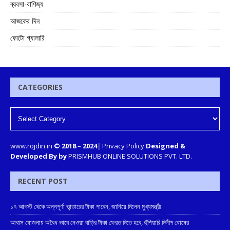
ব্যবসা-বাণিজ্য
আজকের দিন
ফোটো গ্যালারি
CATEGORIES
www.rojdin.in
© 2018
–
2024
|
Privacy Policy
Designed &
Developed By by
PRISMHUB ONLINE SOLUTIONS PVT. LTD.
RECENT POST
১৭ আগস্ট থেকে অন্নপূর্ণা ভান্ডারের টাকা পাবেন, জানিয়ে দিলেন মুখ্যমন্ত্রী
আবাস যোজনায় অবৈধ ভাবে নেওয়া বাড়ির টাকা ফেরত দিতে হবে, হুঁশিয়ারি দিলীপ ঘোষের