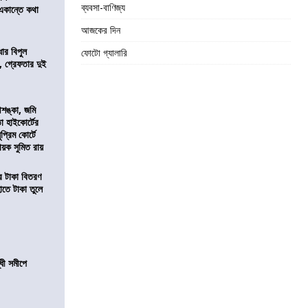
ব্যবসা-বাণিজ্য
 একান্তে কথা
আজকের দিন
ার বিপুল
ফোটো গ্যালারি
 গ্রেফতার দুই
শঙ্কা, জমি
তা হাইকোর্টের
প্রিম কোর্টে
য়ক সুমিত রায়
তির টাকা বিতরণ
াতে টাকা তুলে
ধী সমীপে