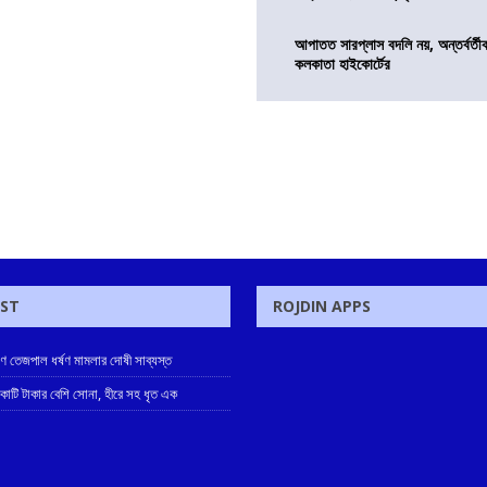
আপাতত সারপ্লাস বদলি নয়, অন্তর্বর্তীকা
কলকাতা হাইকোর্টের
OST
ROJDIN APPS
ুণ তেজপাল ধর্ষণ মামলার দোষী সাব্যস্ত
 কোটি টাকার বেশি সোনা, হীরে সহ ধৃত এক