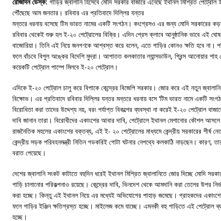
রোজদিন ডেস্ক:
গাড়ির জ্বালানি হিসেবে মোদি সরকার বাজারে এনেছে ইথানল মিশ্রিত পেট্রোল
পৌঁছেছে আম জনতার। রবিবার এর প্রতিবাদে দিল্লির যন্তর
মন্তরে ধরনায় বসেছে টিম ভারত নামের একটি সংগঠন। কংগ্রেসও এর জন্য মোদি সরকারের 
রবিবার থেকেই শুরু হল ই-২০ পেট্রোলের বিক্রি। এদিন প্রেস ক্লাবে আনুষ্ঠানিক ভাবে এই ঘোষণ
বাজোরিয়া। তিনি এই নিয়ে জনগণকে আশ্বস্ত করে বলেন, এতে গাড়ির কোনও ক্ষতি হবে না। 
ফলে বাঁচবে বিপুল অঙ্কের বিদেশি মুদ্রা। আপাতত কলকাতার ল্যান্সডাউন, প্রিন্স আনোয়ার শাহ 
কয়েকটি পেট্রোল পাম্পে মিলবে ই-২০ পেট্রোল।
এদিকে ই-২০ পেট্রোল চালু করে বিপাকে কেন্দ্রের বিজেপি সরকার। জোর করে এই নতুন জ্বালানি 
বিক্ষোভ। এর প্রতিবাদে রবিবার দিল্লির যন্তর মন্তরে ধরনায় বসে ‘টিম ভারত নামে একটি সংগ
বিরোধিতা করা তাদের উদ্দেশ্য নয়, বরং পর্যাপ্ত বিকল্পের ব্যবস্থা না করেই ই-২০ পেট্রোল বাজা
দাবি জানান তারা। বিরোধীদের একাংশের আবার দাবি, পেট্রোলে ইথানল মেশানোর কৌশল আসলে
রাজনৈতিক মহলের একাংশের বক্তব্য, এই ই- ২০ পেট্রোলের মাধ্যমে কেন্দ্রীয় সরকারের শীর্ষ ন
কেন্দ্রীয় সড়ক পরিবহনমন্ত্রী নিতিন গডকরিই গোটা ঘটনার নেপথ্যে কলকাঠি নাড়ছেন। কারণ, ত
বরাত পেয়েছে।
দেশের জ্বালানি সংকট কাটাতে বহুদিন ধরেই ইথানল মিশ্রিত জ্বালানিতে জোর দিচ্ছে মোদি সর
গাড়ি চালানোর পরিকল্পনাও রয়েছে। কেন্দ্রের দাবি, ভিনদেশ থেকে আমদানি করা তেলের উপর নির্
করা হচ্ছে। কিন্তু এই ইথানল নিয়ে এর মধ্যেই অভিযোগের পাহাড় জমেছে। গ্রাহকদের একাংশ
ফলে গাড়ির ইঞ্জিন ক্ষতিগ্রস্ত হচ্ছে। মাইলেজ কমে যাচ্ছে। এমনকী বহু গাড়িতে এই পেট্রোল ব্
হচ্ছে।