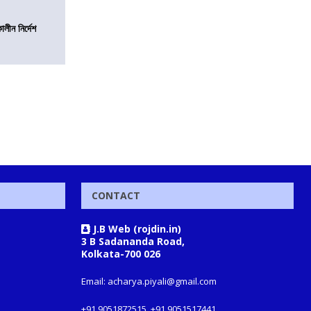
লীন নির্দেশ
CONTACT
J.B Web (rojdin.in)
3 B Sadananda Road,
Kolkata-700 026
Email: acharya.piyali@gmail.com
+91 9051872515, +91 9051517441