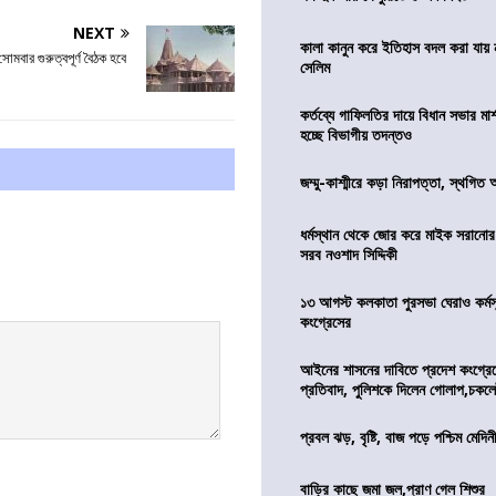
NEXT
কালা কানুন করে ইতিহাস বদল করা যায় ন
সোমবার গুরুত্বপূর্ণ বৈঠক হবে
সেলিম
কর্তব্যে গাফিলতির দায়ে বিধান সভার মার্
হচ্ছে বিভাগীয় তদন্তও
জম্মু-কাশ্মীরে কড়া নিরাপত্তা, স্থগিত 
ধর্মস্থান থেকে জোর করে মাইক সরানো
সরব নওশাদ সিদ্দিকী
১৩ আগস্ট কলকাতা পুরসভা ঘেরাও কর্মস
কংগ্রেসের
আইনের শাসনের দাবিতে প্রদেশ কংগ্র
প্রতিবাদ, পুলিশকে দিলেন গোলাপ,চকল
প্রবল ঝড়, বৃষ্টি, বাজ পড়ে পশ্চিম মেদিন
বাড়ির কাছে জমা জল,প্রাণ গেল শিশুর