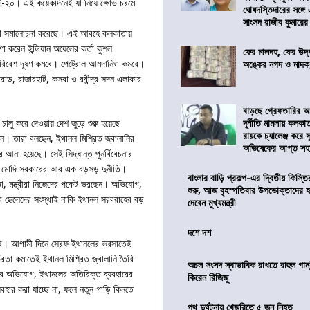
 ই-২০। এই কয়েকদিনেই যা নিয়ে ক্ষোভ চরমে
ঘোষদস্তিদারের সঙ্গে
সাংসদ রাজীব কুমারের
কড়া সমালোচনা করেছে। এই আবহে কলকাতায়
া করেন ইন্ডিয়ান অয়েলের কর্তা কুশল
ফের মালদহ, ফের উদ্ধ
পরিবেশ দূষণ কমবে। পেট্রোল আমদানিও কমবে।
অঙ্কের নগদ ও মাদক,
রোড, রাজারহাট, কসবা ও রবীন্দ্র সদন এলাকার
বাড়ছে গ্রেফতারির আ
দূর্নীতি মামলায় কলকা
চালু করে দেওয়ায় দেশ জুড়ে শুরু হয়েছে
রায়কে চ্যালেঞ্জ করে সু
ঠন। তারা বলছেন, ইথানল মিশ্রিত জ্বালানির
অভিষেকের আপ্ত সহা
রে আনা হয়েছে। সেই সিদ্ধান্ত পুনর্বিবেচনার
 মোদি সরকারের আর এক বড়সড় দুর্নীতি।
বাংলার বাড়ি প্রকল্প-এর দ্বিতীয় কিস্
েতা, মন্ত্রীরা নিজেদের পকেট ভরছেন। অভিযোগ,
শুরু, আজ বৃহস্পতিবার উপভোক্তাদের হ
ার ছেলেদের সংস্থাই নাকি ইথানল সরবরাহের বড়
দেবেন মুখ্যমন্ত্রী
দশে দশ
কার। আগামী দিনে স্রেফ ইথানলের ভরসাতেই
ভরতা কমাতেই ইথানল মিশ্রিত জ্বালানি তৈরি
অচল সংসদ স্বাভাবিক রাখতে রাহুল গান্
ের অভিযোগ, ইথানলের অতিরিক্ত ব্যবহারের
কিরেন রিজিজু
যবহার করা যাচ্ছে না, ফলে নতুন গাড়ি কিনতে
পথ দুর্ঘটনায় খেজুরিতে ৫ জন নিহত