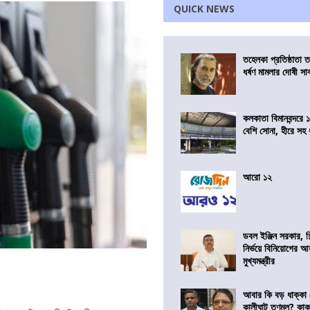
QUICK NEWS
তহেলকা প্রতিষ্ঠাতা 
ধর্ষণ মামলার দোষী সাব
কলকাতা বিমানবন্দরে 
বেশি সোনা, হীরে সহ
আরো ১২
ডবল ইঞ্জিন সরকার, শ
নির্ভয়ে বিনিয়োগের আ
মুখ্যমন্ত্রীর
আবার কি বড় ধাক্কা
কালীঘাট তৃণমূল? কা