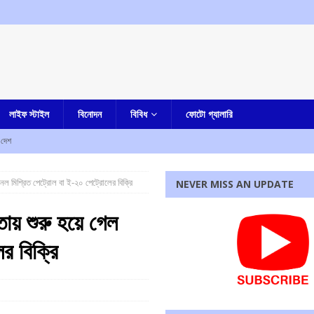
লাইফ স্টাইল
বিনোদন
বিবিধ
ফোটো গ্যালারি
দেশ
লার দোষী সাব্যস্ত
আমার দেশ
ল মিশ্রিত পেট্রোল বা ই-২০ পেট্রোলের বিক্রি
NEVER MISS AN UPDATE
না, হীরে সহ ধৃত এক
কলকাতা
ায় শুরু হয়ে গেল
িয়োগের আহবান মুখ্যমন্ত্রীর
আমার বাংলা
র বিক্রি
ৃণমূল? কাকলি ঘোষদস্তিদারের সঙ্গে একান্তে কথা সাংসদ রাজীব কুমারের
আমার বাংলা
রধোর, উত্তেজনা ডোমজুর এলাকায়..
বাংলা