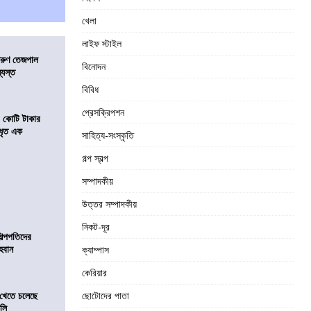
খেলা
লাইফ স্টাইল
তরুণ তেজপাল
বিনোদন
্যস্ত
বিবিধ
প্রেসক্রিপশন
১ কোটি টাকার
 ধৃত এক
সাহিত্য-সংস্কৃতি
গল্প স্বল্প
সম্পাদকীয়
উত্তর সম্পাদকীয়
নিকট-দূর
িল্পপতিদের
হবান
ক্যাম্পাস
কেরিয়ার
 খেতে চলেছে
ছোটোদের পাতা
কলি