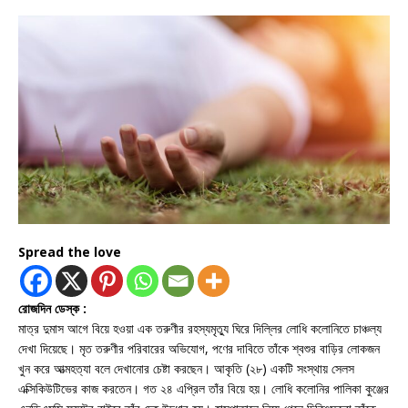
Spread the love
রোজদিন ডেস্ক :
মাত্র দুমাস আগে বিয়ে হওয়া এক তরুণীর রহস্যমৃত্যু ঘিরে দিল্লির লোধি কলোনিতে চাঞ্চল্য
দেখা দিয়েছে। মৃত তরুণীর পরিবারের অভিযোগ, পণের দাবিতে তাঁকে শ্বশুর বাড়ির লোকজন
খুন করে আত্মহত্যা বলে দেখানোর চেষ্টা করছেন। আকৃতি (২৮) একটি সংস্থায় সেলস
এক্সিকিউটিভের কাজ করতেন। গত ২৪ এপ্রিল তাঁর বিয়ে হয়। লোধি কলোনির পালিকা কুঞ্জের