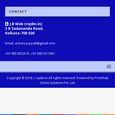
CONTACT
J.B Web (rojdin.in)
3 B Sadananda Road,
Kolkata-700 026
Email: acharya.piyali@gmail.com
+91 9051872515, +91 9051517441
Copyright © 2018 |
rojdin.in
All rights reserved. Powered by
Prismhub
Online Solutions Pvt. Ltd.