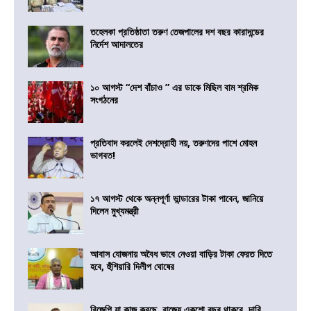
তহেলকা প্রতিষ্ঠাতা তরুণ তেজপালের দশ বছর কারাদন্ডের
নির্দেশ আদালতের
১০ আগস্ট “দেশ বাঁচাও ” এর ডাকে মিছিল বাম শ্রমিক
সংগঠনের
প্রতিবাদ করলেই দেশদ্রোহী নয়, তরুণদের পাশে মোহন
ভাগবত!
১৭ আগস্ট থেকে অন্নপূর্ণা ভান্ডারের টাকা পাবেন, জানিয়ে
দিলেন মুখ্যমন্ত্রী
আবাস যোজনায় অবৈধ ভাবে নেওয়া বাড়ির টাকা ফেরত দিতে
হবে, হুঁশিয়ারি দিলীপ ঘোষের
বিজেপি যা কাজ করছে, রাজ্যে একশো বছর থাকবে, দাবি