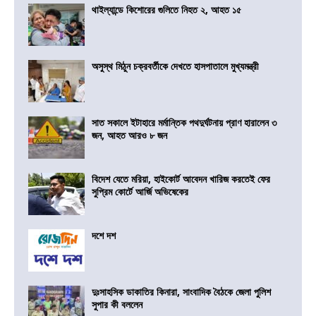
থাইল্যান্ডে কিশোরের গুলিতে নিহত ২, আহত ১৫
অসুস্থ মিঠুন চক্রবর্তীকে দেখতে হাসপাতালে মুখ্যমন্ত্রী
সাত সকালে ইটাহারে মর্মান্তিক পথদুর্ঘটনায় প্রাণ হারালেন ৩
জন, আহত আরও ৮ জন
বিদেশ যেতে মরিয়া, হাইকোর্ট আবেদন খারিজ করতেই ফের
সুপ্রিম কোর্টে আর্জি অভিষেকের
দশে দশ
দুঃসাহসিক ডাকাতির কিনারা, সাংবাদিক বৈঠকে জেলা পুলিশ
সুপার কী বললেন