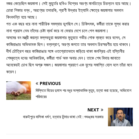
নজর কেড়েছিল জয়মালা। সেই মুহূর্তের ছবিও বিশ্বের অরণ্য মানচিত্রে চিরন্তন হয়ে আছে।
চোরা শিকার বন্ধ , অরণ্যের তদারকি, প্রাণী উদ্ধার ইত্যাদি ক্ষেত্রে জয়মালার অবদান
কিংবদন্তি হয়ে আছে।
গত এক বছর ধরে নানা শারীরিক সমস্যায় ভুগছিল সে। চিকিৎসক, কর্মীরা তাকে সুস্থ করার
নানা প্রয়াস নেন৷ তাঁদের চেষ্টা ব্যর্থ করে না ফেরার দেশে চলে গেল জয়মালা।
অসমের বন মন্ত্রী জয়ন্ত মল্লবড়ুয়া জয়মালার মৃত্যুতে গভীর শোক ব্যক্ত করে বলেন, সে
কাজিরাঙার অভিভাবক ছিল। বন্যপ্রাণ, অরণ্য জগতে তার অবদান চিরস্মরণীয় হয়ে থাকবে।
দীর্ঘ চৌত্রিশ বছর কাজিরাঙার সঙ্গে ওতপ্রোতভাবে জড়িয়ে থাকা জনপ্রিয় এই হস্তিনীর
শেষকৃত্যে বনের আধিকারিক, কর্মীরা গার্ড অফ অনার দেন। তাকে শেষ বিদায় জানাতে
অনেকেরই চোখ ছিল অশ্রু সজল। জয়মালার প্রয়াণে এক যুগের সমাপ্তি হোল বলে তাঁরা মনে
করেন।
PREVIOUS
দিল্লিতে বিয়ের দুমাস পর বধূর অস্বাভাবিক মৃত্যু, হত্যা করা হয়েছে, অভিযোগ
পরিবারের
NEXT
বারুইপুরে বালিকা ধর্ষণ, হত্যায় নিন্দার ভাষা নেই : শুভঙ্কর সরকার