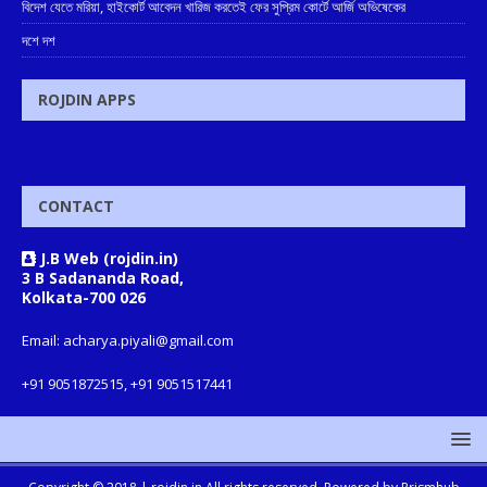
বিদেশ যেতে মরিয়া, হাইকোর্ট আবেদন খারিজ করতেই ফের সুপ্রিম কোর্টে আর্জি অভিষেকের
দশে দশ
ROJDIN APPS
CONTACT
J.B Web (rojdin.in)
3 B Sadananda Road,
Kolkata-700 026
Email: acharya.piyali@gmail.com
+91 9051872515, +91 9051517441