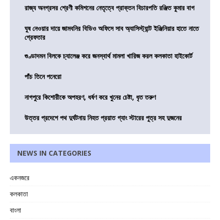
রাজ্য অনগ্রসর শ্রেণী কমিশনের নেতৃত্বে প্রাক্তন বিচারপতি রঞ্জিত কুমার বাগ
ঘুষ নেওয়ার দায়ে জামবনির বিডিও অফিসে সাব অ্যাসিস্ট্যান্ট ইঞ্জিনিয়ার হাতে নাতে
গ্রেফতার
গুণ্ডাদমন বিলকে চ্যালেঞ্জ করে জনস্বার্থ মামলা খারিজ করল কলকাতা হাইকোর্ট
পাঁচ তিনে পনেরো
নাগপুরে কিশোরীকে অপহরণ, ধর্ষণ করে খুনের চেষ্টা, ধৃত তরুণ
উত্তর প্রদেশে পথ দুর্ঘটনায় নিহত প্রয়াত গ্যাং স্টারের পুত্র সহ দুজনের
NEWS IN CATEGORIES
একনজরে
কলকাতা
বাংলা