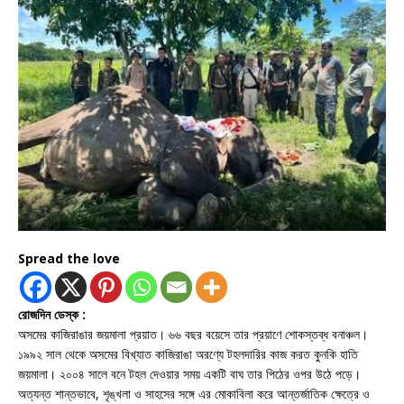
Spread the love
রোজদিন ডেস্ক :
অসমের কাজিরাঙার জয়মালা প্রয়াত। ৬৬ বছর বয়েসে তার প্রয়াণে শোকস্তব্ধ বনাঞ্চল।
১৯৯২ সাল থেকে অসমের বিখ্যাত কাজিরাঙা অরণ্যে টহলদারির কাজ করত কুনকি হাতি
জয়মালা। ২০০৪ সালে বনে টহল দেওয়ার সময় একটি বাঘ তার পিঠের ওপর উঠে পড়ে।
অত্যন্ত শান্তভাবে, শৃঙ্খলা ও সাহসের সঙ্গে এর মোকাবিলা করে আন্তর্জাতিক ক্ষেত্রে ও