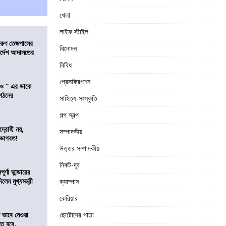
খেলা
লাইফ স্টাইল
তরুণ তেজপালের
বিনোদন
ির্দেশ আদালতের
বিবিধ
প্রেসক্রিপশন
াও ” এর ডাকে
ংগঠনের
সাহিত্য-সংস্কৃতি
গল্প স্বল্প
দ্রোহী নয়,
সম্পাদকীয়
 ভাগবত!
উত্তর সম্পাদকীয়
নিকট-দূর
র্ণা ভান্ডারের
েন মুখ্যমন্ত্রী
ক্যাম্পাস
কেরিয়ার
ভাবে নেওয়া
ছোটোদের পাতা
তে হবে,