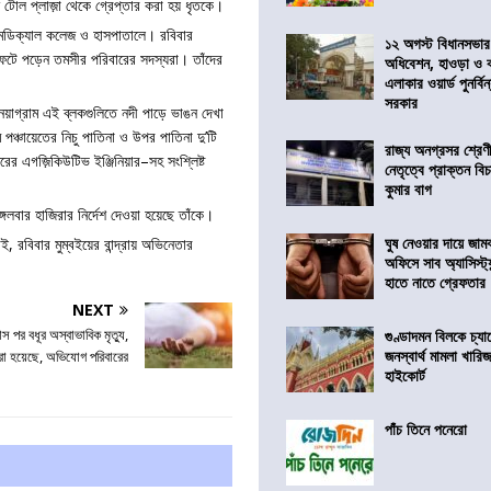
ি টোল প্লাজ়া থেকে গ্রেপ্তার করা হয় ধৃতকে।
 মেডিক্যাল কলেজ ও হাসপাতালে। রবিবার
১২ অগস্ট বিধানসভার
েটে পড়েন তমসীর পরিবারের সদস্যরা। তাঁদের
অধিবেশন, হাওড়া ও 
এলাকার ওয়ার্ড পুনর্ব
সরকার
নয়াগ্রাম এই ব্লকগুলিতে নদী পাড়ে ভাঙন দেখা
 পঞ্চায়েতের নিচু পাতিনা ও উপর পাতিনা দু’টি
রাজ্য অনগ্রসর শ্রেণ
রের এগজ়িকিউটিভ ইঞ্জিনিয়ার–সহ সংশ্লিষ্ট
নেতৃত্বে প্রাক্তন বি
কুমার বাগ
গলবার হাজিরার নির্দেশ দেওয়া হয়েছে তাঁকে।
ঘুষ নেওয়ার দায়ে জাম
, রবিবার মুম্বইয়ের বান্দ্রায় অভিনেতার
অফিসে সাব অ্যাসিস্ট্যা
হাতে নাতে গ্রেফতার
NEXT
াস পর বধূর অস্বাভাবিক মৃত্যু,
গুণ্ডাদমন বিলকে চ্যা
জনস্বার্থ মামলা খা
রা হয়েছে, অভিযোগ পরিবারের
হাইকোর্ট
পাঁচ তিনে পনেরো