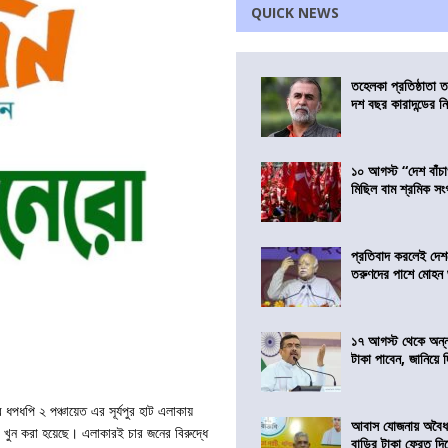
QUICK NEWS
তহেলকা প্রতিষ্ঠাতা 
দশ বছর কারাদন্ডের ন
১০ আগস্ট “দেশ বাঁচ
মিছিল বাম শ্রমিক স
প্রতিবাদ করলেই দেশ
তরুণদের পাশে মোহন
১৭ আগস্ট থেকে অন্নপূ
টাকা পাবেন, জানিয়ে দিল
ধপধপি ২ পঞ্চায়েত এর সূর্যপুর হাট এলাকায়
আবাস যোজনায় অবৈধ 
 খুন করা হয়েছে। এলাকারই চার জনের বিরুদ্ধে
বাড়ির টাকা ফেরত দি