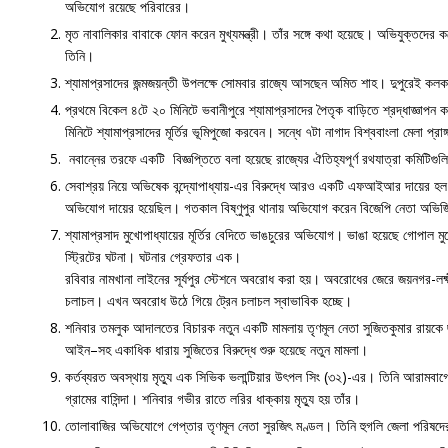
অভিযোগ রয়েছে পরিবারের।
মৃত নাবালিকার বাবাকে ফোন করেন মুখ্যমন্ত্রী। তাঁর সঙ্গে কথা হয়েছে। অভিযুক্তদে
তিনি।
শ্যামাপ্রসাদের জন্মজয়ন্তী উপলক্ষে সোমবার রাজ্যে আসছেন অমিত শাহ। দুপুরেই কল
প্রথমে বিকেল ৪টে ২০ মিনিটে ভবানীপুরে শ্যামাপ্রসাদের পৈতৃক বাড়িতে শ্রদ্ধাজ্ঞ
মিনিটে শ্যামাপ্রসাদের মূর্তির ভূমিপুজো করবেন। সন্ধে ৭টা নাগাদ বিশ্ববাংলা মেলা প্রা
নবান্নের তরফে একটি বিজ্ঞপ্তিতে বলা হয়েছে রাজ্যের ঐতিহ্যপূর্ণ রথযাত্রা কমিটিগুল
সেবাশ্রয় নিয়ে অভিষেক বন্দ্যোপাধ্যায়-এর বিরুদ্ধে আরও একটি এফআইআর দায়ের হল বি
অভিযোগ দায়ের হয়েছিল। গতকাল বিষ্ণুপুর থানায় অভিযোগ করেন বিজেপি নেতা অভিজ
শ্যামাপ্রসাদ মুখোপাধ্যায়ের মূর্তির বেদিতে ভাঙচুরের অভিযোগ। ভাঙা হয়েছে গোপাল ম
স্ট্রিটের ঘটনা। ঘটনার গ্রেফতার এক।
রবিবার নামখানা লাইনের সূর্যপুর স্টেশনে অবরোধ করা হয়। অবরোধের জেরে জয়নগর-লক্ষ্ম
চলাচল। এখন অবরোধ উঠে গিয়ে ট্রেন চলাচল স্বাভাবিক হচ্ছে।
শনিবার তমলুক আদালতের বিচারক নতুন একটি মামলায় তৃণমূল নেতা সুজিতকুমার রায়কে ছ’
আইন–সহ একাধিক ধারায় সুজিতের বিরুদ্ধে শুরু হয়েছে নতুন মামলা।
কর্তব্যরত অবস্থায় মৃত্যু এক সিভিক ভলান্টিয়ার উৎপল সিং (৩২)-এর। তিনি আরামবাগের
গ্রামের বাসিন্দা। শনিবার গভীর রাতে লরির ধাক্কায় মৃত্যু হয় তাঁর।
তোলাবাজির অভিযোগে গেপ্তার তৃণমূল নেতা সুরজিৎ মণ্ডল। তিনি হুগলি জেলা পরিষদের