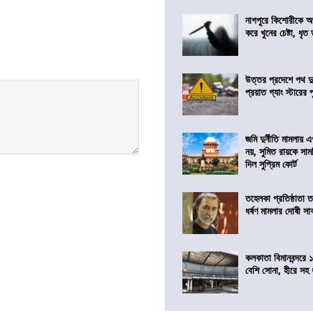
নাগপুরে কিশোরীকে অপ
করে খুনের চেষ্টা, ধৃত
উত্তর প্রদেশে পথ দু
প্রয়াত গ্যাং স্টারের 
জমি দুর্নীতি মামলায়
নয়, সুমিত রায়কে সাম
দিল সুপ্রিম কোর্ট
তহেলকা প্রতিষ্ঠাতা 
ধর্ষণ মামলার দোষী সাব
কলকাতা বিমানবন্দরে 
বেশি সোনা, হীরে সহ