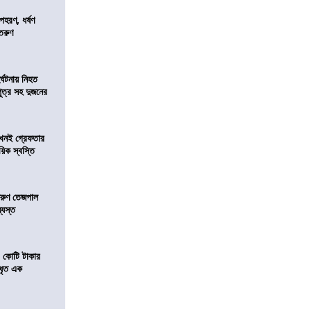
হরণ, ধর্ষণ
 তরুণ
র্ঘটনায় নিহত
পুত্র সহ দুজনের
 এখনই গ্রেফতার
য়িক স্বস্তি
তরুণ তেজপাল
্যস্ত
১ কোটি টাকার
 ধৃত এক