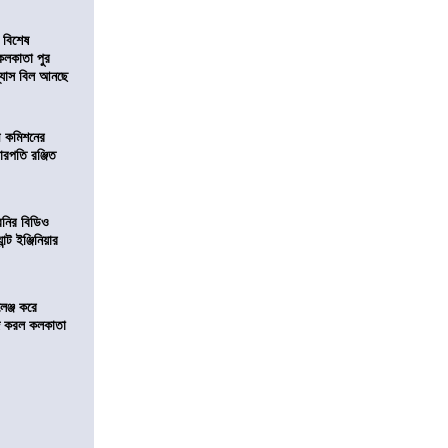
 বিশেষ
কলকাতা পুর
িন্যাস বিল আনছে
ী কমিশনের
চারপতি রঞ্জিত
বনির বিডিও
ন্ট ইঞ্জিনিয়ার
লেঞ্জ করে
রিজ করল কলকাতা