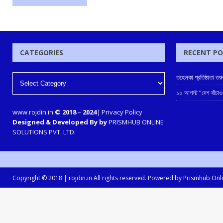
CATEGORIES
RECENT P
তহেলকা প্রতিষ্ঠাতা ত
১০ আগস্ট “দেশ বাঁচাও
www.rojdin.in
© 2018
–
2024
|
Privacy Policy
Designed & Developed By by
PRISMHUB ONLINE
SOLUTIONS PVT. LTD.
Copyright © 2018 |
rojdin.in
All rights reserved. Powered by
Prismhub Onlin