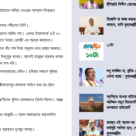
হুঁশিয়ারি দিলীপ ঘোষে
র কঠোরতম শাস্তি দেওয়ার আশ্বাস দিয়েছেন
বিজেপি যা কাজ করছ
থাকবে, দাবি মুখ্যমন্ত্র
কাতায় পৌঁছবেন তিনি।
াপন করবেন অমিত শাহ। এরপর ইকোপার্কে ৪টে ৫০
ঙ্গনে ‘ভারত কেশরী’-কে শ্রদ্ধা জানাবেন।
১০টা
িকে পাঁচ লক্ষ টাকা অনুদান দেবে রাজ্য সরকার।
ষ্ণুপুর থানায়। আগেই ডায়মন্ড হারবার থানায়
িৎ দাস ববি।
শুধু মসজিদ না, মন্দি
ুখোপাধ্যায়ের বেদিও। রবিবার সকালে সুকিয়া
খোলা হচ্ছে : মুখ্যমন্ত্
ীকান্তপুর-নামখানা লাইনে বন্ধ হয় ট্রেন
স্বস্তির হাওয়া হাইকো
দিনের পুলিশ হেফাজতের নির্দেশ দিলেন। অস্ত্র
আটজন নতুন বিচারপত
কলকাতা হাইকোর্ট
 আরান্ডি-২ গ্রাম পঞ্চায়েতের বহুখেদাইল
রাজ্যে এই প্রথম ঘর ঘ
কর্মসূচি পালিত হবে, 
 প্রাক্তন তৃণমূল সদস্য।
মুখ্যমন্ত্রীর