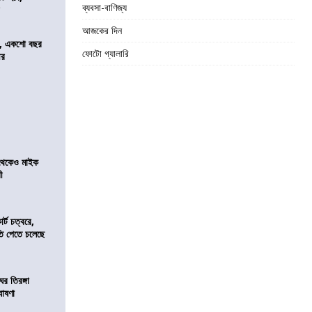
ব্যবসা-বাণিজ্য
র
আজকের দিন
ে, একশো বছর
ফোটো গ্যালারি
ীর
র থেকেও মাইক
রী
র্ট চত্বরে,
ি পেতে চলেছে
র তিরঙ্গা
ঘোষণা