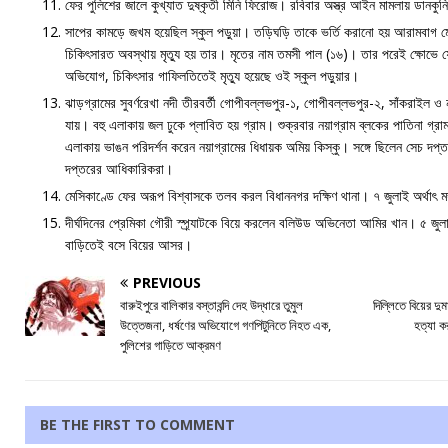
ফের পুলিশের জালে কুখ্যাত দুষ্কৃতী মিনি ফিরোজ। রবিবার অস্ত্র আইন মামলায় ডানকুন
সাপের কামড়ে জখম হয়েছিল স্কুল পড়ুয়া। তড়িঘড়ি তাকে ভর্তি করানো হয় আরামবাগ
চিকিৎসারত অবস্থায় মৃত্যু হয় তার। মৃতের নাম তমসী পাল (১৬)। তার পরেই ক্ষোভে ফ
অভিযোগ, চিকিৎসার গাফিলতিতেই মৃত্যু হয়েছে ওই স্কুল পড়ুয়ার।
ঝাড়গ্রামের সুবর্ণরেখা নদী তীরবর্তী গোপীবল্লভপুর-১, গোপীবল্লভপুর-২, সাঁকরাইল ও 
যায়। বহু এলাকায় জল ঢুকে প্লাবিত হয় গ্রাম। শুক্রবার নয়াগ্রাম ব্লকের পাতিনা গ্রাম
এলাকায় ভাঙন পরিদর্শন করেন নয়াগ্রামের ধিধায়ক অমিয় কিস্কু। সঙ্গে ছিলেন সেচ দপ্ত
দপ্তরের আধিকারিকরা।
মেসিকাণ্ডে ফের অরূপ বিশ্বাসকে তলব করল বিধাননগর দক্ষিণ থানা। ৭ জুলাই অর্থাৎ মঙ্
দীর্ঘদিনের প্রেমিকা গৌরী স্প্র্যাটকে বিয়ে করলেন বলিউড অভিনেতা আমির খান। ৫ জুলাই
বাড়িতেই বসে বিয়ের আসর।
PREVIOUS
বারুইপুরে বালিকার বস্তাবন্দি দেহ উদ্ধারে তুমুল
দিল্লিতে বিয়ের দুম
উত্তেজনা, ধর্ষণের অভিযোগে গণপিটুনিতে নিহত এক,
হত্যা ক
পুলিশের গাড়িতে আক্রমণ
BE THE FIRST TO COMMENT