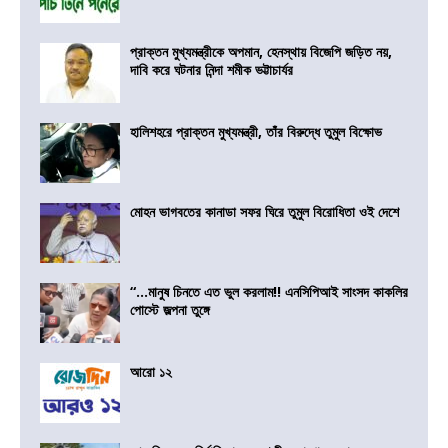
প্রাক্তন মুখ্যমন্ত্রীকে অপমান, হেনস্থায় বিজেপি জড়িত নয়,
দাবি করে ঘটনার নিন্দা শমীক ভট্টাচার্যর
হালিশহরে প্রাক্তন মুখ্যমন্ত্রী, তাঁর বিরুদ্ধে তুমুল বিক্ষোভ
মোহন ভাগবতের কানাডা সফর ঘিরে তুমুল বিরোধিতা ওই দেশে
“…মানুষ চিনতে এত ভুল করলাম!! এনসিপিআই সাংসদ কাকলির
পোস্টে জল্পনা তুঙ্গে
আরো ১২