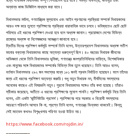
মধ্যে পশ্চিমবঙ্গ বিধানসভা সম্পূর্ণ পেপারলেস হয়ে যাবে। সমস্ত নথিপত্র, কার্যসূচি এবং
অন্যান্য কাজ ডিজিটাল মাধ্যমে করা যাবে।
বিধানসভার মর্যাদা, গণতান্ত্রিক মূল্যবোধ এবং আইন প্রণয়নের প্রক্রিয়া সম্পর্কে বিধায়কদের
আরও দক্ষ করে তুলতে প্রশিক্ষণের প্রক্রিয়া ধারাবাহিক ভাবে চলবে। ভবিষ্যতেও ছোট ছোট
পরিসরে এই ধরনের প্রশিক্ষণ দেওয়া হবে বলে অধ্যক্ষ জানান। প্রয়োজনে দেশের বিভিন্ন
রাজ্যের অধ্যক্ষ বা বিশেষজ্ঞদের আমন্ত্রণ জানানো হবে।
দ্বিতীয় দিনের প্রশিক্ষণ কর্মসূচি সম্পর্কে তিনি বলেন, উত্তরপ্রদেশ বিধানসভার অধ্যক্ষ সতীশ
মহনার বক্তব্য বিধায়কদের কাছে অত্যন্ত গুরুত্বপূর্ণ ছিল। ৪০ বছরের বিধায়ক জীবনের
অভিজ্ঞতা থেকে তিনি বিধানসভার ভূমিকা, গণতন্ত্রে জনপ্রতিনিধিদের দায়িত্ব, বিশেষাধিকার
এবং মানুষের সঙ্গে বিধায়কদের সম্পর্কের বিভিন্ন দিক তুলে ধরেছেন। তিনি আরও বলেন,
বর্তমান বিধানসভার ২৯২ জন সদস্যের মধ্যে ১৮১ জনই প্রথম নির্বাচিত হয়েছেন। ফলে তাঁদের
জন্য এই ধরনের প্রশিক্ষণ অত্যন্ত জরুরি। শুধু নতুন বিধায়ক নন, দীর্ঘদিনের সদস্যদের
অনেকের কাছেও এই বিষয়গুলি নতুন। পুরনো বিধায়কদের সঙ্গেও তাঁর কথা হয়েছে। তাঁরাও
স্বীকার করেছেন, অতীতে এ ধরনের প্রশিক্ষণের সুযোগ পাননি। প্রশিক্ষণ কর্মসূচি নিয়ে তিনি
বলেন, এটা একটা ‘কন্টিনিউয়িং প্রসেস’। প্রশিক্ষণের পরে সরকার ও বিরোধী সদস্যদের
আচরণে পরিবর্তন আসবে কি না, প্রশ্নে তিনি বলেন, গণতন্ত্রে ভিন্নমত থাকবেই। কিন্তু
সেই মতভেদ কখনও বিশৃঙ্খলায় পরিণত হওয়া উচিত নয়।
https://www.facebook.com/rojdin.in/