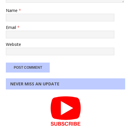
Name
*
Email
*
Website
NEVER MISS AN UPDATE