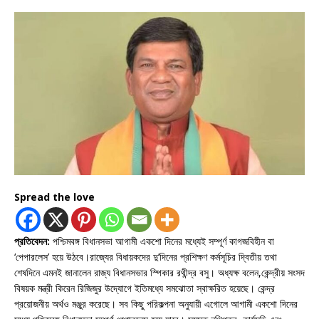
Spread the love
প্রতিবেদন:
পশ্চিমবঙ্গ বিধানসভা আগামী একশো দিনের মধ্যেই সম্পূর্ণ কাগজবিহীন বা
‘পেপারলেস’ হয়ে উঠবে।রাজ্যের বিধায়কদের দু’দিনের প্রশিক্ষণ কর্মসূচির দ্বিতীয় তথা
শেষদিনে এমনই জানালেন রাজ্য বিধানসভার স্পিকার রথীন্দ্র বসু। অধ্যক্ষ বলেন,কেন্দ্রীয় সংসদ
বিষয়ক মন্ত্রী কিরেন রিজিজুর উদ্যোগে ইতিমধ্যে সমঝোতা স্বাক্ষরিত হয়েছে। কেন্দ্র
প্রয়োজনীয় অর্থও মঞ্জুর করেছে। সব কিছু পরিকল্পনা অনুযায়ী এগোলে আগামী একশো দিনের