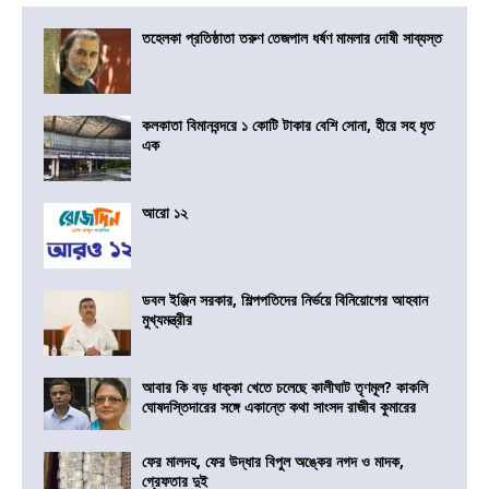
তহেলকা প্রতিষ্ঠাতা তরুণ তেজপাল ধর্ষণ মামলার দোষী সাব্যস্ত
কলকাতা বিমানবন্দরে ১ কোটি টাকার বেশি সোনা, হীরে সহ ধৃত
এক
আরো ১২
ডবল ইঞ্জিন সরকার, শিল্পপতিদের নির্ভয়ে বিনিয়োগের আহবান
মুখ্যমন্ত্রীর
আবার কি বড় ধাক্কা খেতে চলেছে কালীঘাট তৃণমূল? কাকলি
ঘোষদস্তিদারের সঙ্গে একান্তে কথা সাংসদ রাজীব কুমারের
ফের মালদহ, ফের উদ্ধার বিপুল অঙ্কের নগদ ও মাদক,
গ্রেফতার দুই