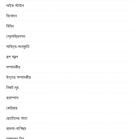
লাইফ স্টাইল
বিনোদন
বিবিধ
প্রেসক্রিপশন
সাহিত্য-সংস্কৃতি
গল্প স্বল্প
সম্পাদকীয়
উত্তর সম্পাদকীয়
নিকট-দূর
ক্যাম্পাস
কেরিয়ার
ছোটোদের পাতা
ব্যবসা-বাণিজ্য
আজকের দিন