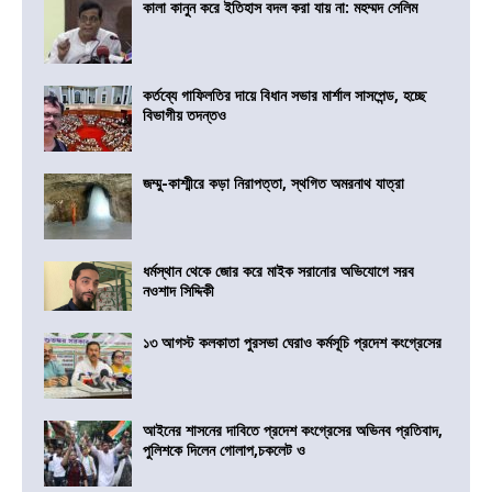
কালা কানুন করে ইতিহাস বদল করা যায় না: মহম্মদ সেলিম
কর্তব্যে গাফিলতির দায়ে বিধান সভার মার্শাল সাসপেন্ড, হচ্ছে
বিভাগীয় তদন্তও
জম্মু-কাশ্মীরে কড়া নিরাপত্তা, স্থগিত অমরনাথ যাত্রা
ধর্মস্থান থেকে জোর করে মাইক সরানোর অভিযোগে সরব
নওশাদ সিদ্দিকী
১৩ আগস্ট কলকাতা পুরসভা ঘেরাও কর্মসূচি প্রদেশ কংগ্রেসের
আইনের শাসনের দাবিতে প্রদেশ কংগ্রেসের অভিনব প্রতিবাদ,
পুলিশকে দিলেন গোলাপ,চকলেট ও