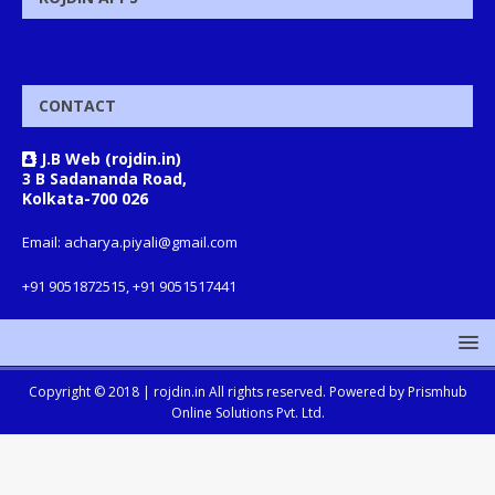
CONTACT
J.B Web (rojdin.in)
3 B Sadananda Road,
Kolkata-700 026
Email: acharya.piyali@gmail.com
+91 9051872515, +91 9051517441
Copyright © 2018 |
rojdin.in
All rights reserved. Powered by
Prismhub
Online Solutions Pvt. Ltd.