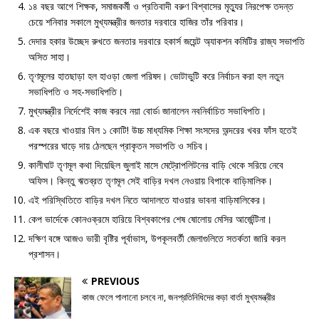
১৪ বছর আগে শিক্ষক, সমাজকর্মী ও প্রতিবাদী বরুণ বিশ্বাসের মৃত্যুর নিরপেক্ষ তদন্ত
চেয়ে শনিবার সকালে মুখ্যমন্ত্রীর জনতার দরবারে হাজির তাঁর পরিবার।
দেদার হকার উচ্ছেদ রুখতে জনতার দরবারে হকার্স জয়েন্ট অ্যাকশন কমিটির রাজ্য সভাপতি
অসিত সাহা।
তৃণমূলের হাতছাড়া হল হাওড়া জেলা পরিষদ। ভোটাভুটি করে নির্বাচন করা হল নতুন
সভাধিপতি ও সহ-সভাধিপতি।
মুখ্যমন্ত্রীর নির্দেশেই কাজ করবে নয়া বোর্ড৷ জানালেন নবনির্বাচিত সভাধিপতি।
এক বছরে খাওয়ার বিল ১ কোটি! উচ্চ মাধ্যমিক শিক্ষা সংসদের অন্দরের খবর ফাঁস হতেই
পরস্পরের ঘাড়ে দায় ঠেলছেন প্রাকৃতন সভাপতি ও সচিব।
কালীঘাট তৃণমূল কথা দিয়েছিল জুলাই মাসে মেট্রোপলিটনের বাড়ি থেকে সরিয়ে নেবে
অফিস। কিন্তু ঋতব্রত তৃণমূল সেই বাড়ির দখল নেওয়ায় বিপাকে বাড়িমালিক।
এই পরিস্থিতিতে বাড়ির দখল নিতে আদালতে যাওয়ার ভাবনা বাড়িমালিকের।
কেপ ভার্দেকে কোনওক্রমে হারিয়ে বিশ্বকাপের শেষ ষোলোয় মেসির আর্জেন্টিনা।
দক্ষিণ বঙ্গে আজও ভারী বৃষ্টির পূর্বাভাস, উপকূলবর্তী জেলাগুলিতে সতর্কতা জারি করল
প্রশাসন।
PREVIOUS
কাজ ফেলে পালানো চলবে না, জনপ্রতিনিধিদের কড়া বার্তা মুখ্যমন্ত্রীর