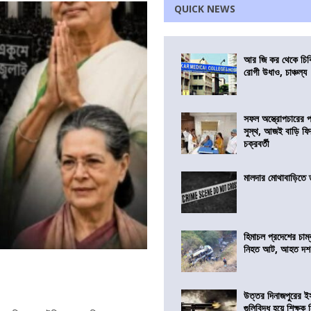
QUICK NEWS
আর জি কর থেকে চিকি
রোগী উধাও, চাঞ্চল্য
সফল অস্ত্রোপচারের
সুস্থ, আজই বাড়ি ফি
চক্রবর্তী
মালদার মোথাবাড়িতে তৃ
হিমাচল প্রদেশের চাম্
নিহত আট, আহত দ
উত্তর দিনাজপুরের ই
গুলিবিদ্ধ হয়ে শিক্ষক