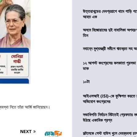
উত্তরাখন্ডের দেবপ্রয়াগে খাদে গাড়ি প
আহত এক
অসমে মিজোরামের দুই নাবালিকা অপহরণ, 
তিন
নবান্নে মুখ্যমন্ত্রী সমীপে ঋতব্রত সহ অ
১২ আগস্ট কংগ্রেসের কলকাতা পুরসভা ঘ
ডাক
১০টা
আইএসআই (ISI)-কে কুক্ষিগত করতে চায়
অভিযোগ কংগ্রেসের
যবস্থা নিতে তাঁরা আর্জি জানিয়েছেন।
সভাধিপতি নির্বাচন মিটতেই গ্রেফতার ন
উঠছে একাধিক প্রশ্ন
NEXT
সল্টলেকে গেস্ট হাউস খুলে দেহব্যবসা চ