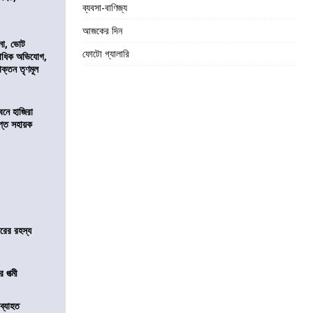
ব্যবসা-বাণিজ্য
আজকের দিন
নো, ভোট
ফোটো গ্যালারি
কাধিক অভিযোগ,
াক্তন তৃণমূল
নে হাজিরা
্ত সহায়ক
জারের রহস্য
 পত্মী
 ব্যাহত