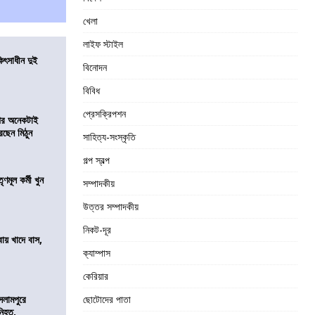
খেলা
লাইফ স্টাইল
ৎসাধীন দুই
বিনোদন
বিবিধ
প্রেসক্রিপশন
 পর অনেকটাই
রছেন মিঠুন
সাহিত্য-সংস্কৃতি
গল্প স্বল্প
ণমূল কর্মী খুন
সম্পাদকীয়
উত্তর সম্পাদকীয়
নিকট-দূর
বায় খাদে বাস,
শ
ক্যাম্পাস
কেরিয়ার
সলামপুরে
ছোটোদের পাতা
 নিহত,