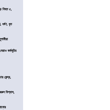
ড়ে নিহত ৫,
ধর্ষণ, ধৃত
নুগামীরা
েরাও কর্মসূচির
 কেন্দ্র,
জরুল বিশ্বাস,
ালানোর