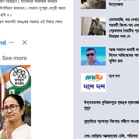
যোগ নিয়েছেন। ইতিমধ্যে সামাজিক মাধ্যমে
উত্তেজনা
ধী উপস্থিত থাকবেন। সেখানে তৃণমূল নেত্রী মমতা
র ছবি ও।
তোলাবাজি, ভয় দেখা
গ্রেস সভাপতি শুভঙ্কর সরকার এই বিষয়ে ক্ষোভ
পরবর্তী হিংসা-সহ এ
গ্রেফতার নৈহাটির প্র
বিধায়ক সনৎ দে
আজ সকালে ভবানী ভব
দিলেন অভিষেকের আপ
সুমিত রায়
দশে দশ
উত্তরবঙ্গের বুনিয়াদপুরে ব্যাঙ্ক ম্যানে
মৃত্যু
মুম্বাইয়ে প্রশান্ত কিশোর সমীপে পাওয়ার
ফের মেট্রোয় আত্মহত্যার চেষ্টা, পরিষেবা