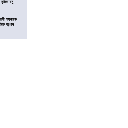
 সুজিত বসু-
্যাপী মহানায়ক
্রীকে প্রধান