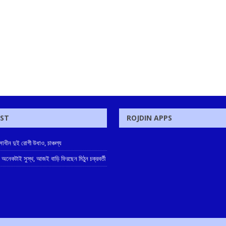
OST
ROJDIN APPS
াধীন দুই রোগী উধাও, চাঞ্চল্য
 অনেকটাই সুস্থ, আজই বাড়ি ফিরছেন মিঠুন চক্রবর্তী