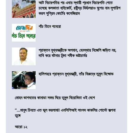
আট বিচারপতির পর এবার স্থায়ী প্রধান বিচারপতি পেতে
চলেছে কলকাতা হাইকোর্ট, রবীন্দ্র বিঠ্ঠলরাও ঘুগের নাম সুপারিশ
করল সুপ্রিম কোর্টের কলেজিয়াম
পাঁচ তিনে পনেরো
প্রাক্তন মুখ্যমন্ত্রীকে অপমান, হেনস্থায় বিজেপি জড়িত নয়,
দাবি করে ঘটনার নিন্দা শমীক ভট্টাচার্যর
হালিশহরে প্রাক্তন মুখ্যমন্ত্রী, তাঁর বিরুদ্ধে তুমুল বিক্ষোভ
মোহন ভাগবতের কানাডা সফর ঘিরে তুমুল বিরোধিতা ওই দেশে
“…মানুষ চিনতে এত ভুল করলাম!! এনসিপিআই সাংসদ কাকলির পোস্টে জল্পনা
তুঙ্গে
আরো ১২