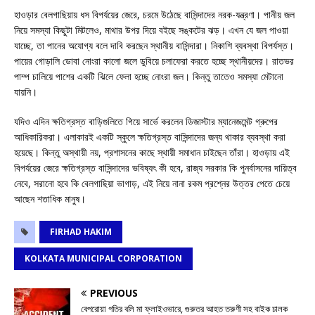
হাওড়ার বেলগাছিয়ায় ধস বিপর্যয়ের জেরে, চরমে উঠেছে বাসিন্দাদের নরক-যন্ত্রণা। পানীয় জল
নিয়ে সমস্যা কিছুটা মিটলেও, মাথার উপর দিয়ে বইছে সঙ্কটের ঝড়। এখন যে জল পাওয়া
যাচ্ছে, তা পানের অযোগ্য বলে দাবি করছেন স্থানীয় বাসিন্দারা। নিকাশি ব্যবস্থা বিপর্যস্ত।
পায়ের গোড়ালি ডোবা নোংরা কালো জলে ডুবিয়ে চলাফেরা করতে হচ্ছে স্থানীয়দের। রাতভর
পাম্প চালিয়ে পাশের একটি ঝিলে ফেলা হচ্ছে নোংরা জল। কিন্তু তাতেও সমস্যা মেটানো
যায়নি।
যদিও এদিন ক্ষতিগ্রস্ত বাড়িগুলিতে গিয়ে সার্ভে করলেন ডিজাস্টার ম্যানেজমেন্ট গ্রুপের
আধিকারিকরা। এলাকারই একটি স্কুলে ক্ষতিগ্রস্ত বাসিন্দাদের জন্য থাকার ব্যবস্থা করা
হয়েছে। কিন্তু অস্থায়ী নয়, প্রশাসনের কাছে স্থায়ী সমাধান চাইছেন তাঁরা। হাওড়ায় এই
বিপর্যয়ের জেরে ক্ষতিগ্রস্ত বাসিন্দাদের ভবিষ্যৎ কী হবে, রাজ্য সরকার কি পুনর্বাসনের দায়িত্ব
নেবে, সরানো হবে কি বেলগাছিয়া ভাগাড়, এই নিয়ে নানা রকম প্রশ্নের উত্তর পেতে চেয়ে
আছেন শতাধিক মানুষ।
FIRHAD HAKIM
KOLKATA MUNICIPAL CORPORATION
PREVIOUS
বেপরোয়া গতির বলি মা ফ্লাইওভারে, গুরুতর আহত তরুণী সহ বাইক চালক