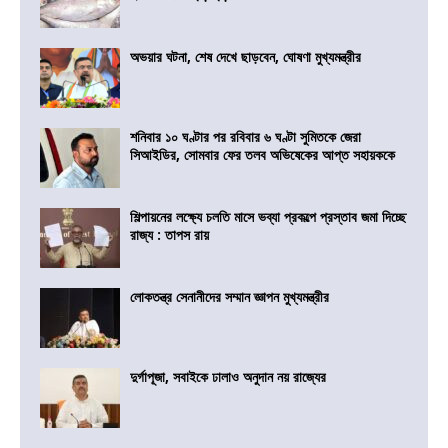
অভয়ার ঘটনা, শেষ দেখে ছাড়বেন, ঘোষণা মুখ্যমন্ত্রীর
শনিবার ১০ ঘণ্টার পর রবিবার ৬ ঘণ্টা সুমিতকে জেরা
সিআইডির, সোমবার ফের তলব অভিষেকের আপ্ত সহায়ককে
শিল্পায়নের লক্ষ্যে চলতি মাসে ভব্যা প্রকল্পে প্রস্তাব জমা দিচ্ছে
রাজ্য : তাপস রায়
লোকতন্ত্র সেনানীদের সম্মান জ্ঞাপন মুখ্যমন্ত্রীর
দুর্গাপূজা, সবাইকে ঢালাও অনুদান নয় রাজ্যের