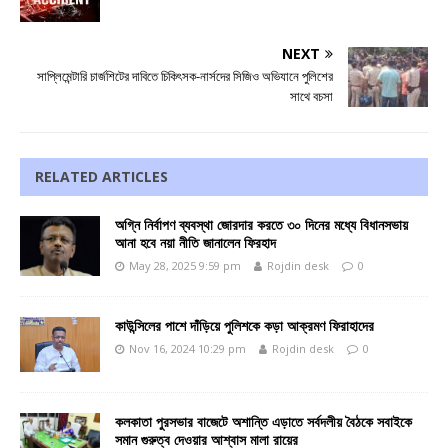
NEXT
সাপ্লিমেন্টারি চার্জশিটের দাবিতে চিকিৎসক-নার্সদের সিজিও অভিযানে পুলিশের
সাথে বচসা
RELATED ARTICLES
অগ্নি নির্বাপণ ব্যবস্থা জোরদার করতে ৩০ দিনের মধ্যে বিধানসভায়
আনা হবে নয়া নীতি জানালেন ফিরহাদ
May 28, 2025 9:59 pm
Rojdin desk
0
কাউন্সিলের পাশে দাঁড়িয়ে পুলিশকে কড়া আক্রমণ ফিরাহাদের
Nov 16, 2024 10:29 pm
Rojdin desk
0
কলকাতা পুরসভার বাজেটে অশান্তি এড়াতে সর্বদলীয় বৈঠকে সবাইকে
সমান গুরুত্ব দেওয়ার আশ্বাস মালা রায়ের