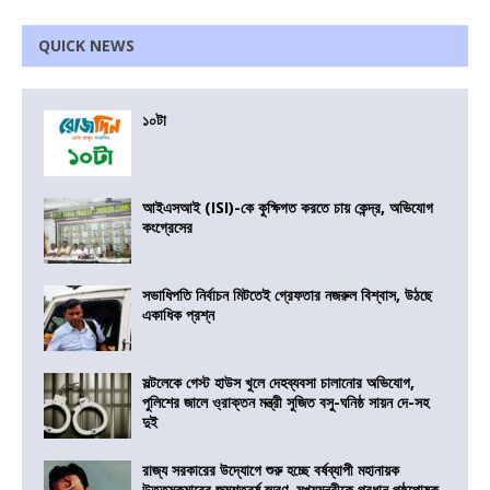
QUICK NEWS
১০টা
আইএসআই (ISI)-কে কুক্ষিগত করতে চায় কেন্দ্র, অভিযোগ
কংগ্রেসের
সভাধিপতি নির্বাচন মিটতেই গ্রেফতার নজরুল বিশ্বাস, উঠছে
একাধিক প্রশ্ন
সল্টলেকে গেস্ট হাউস খুলে দেহব্যবসা চালানোর অভিযোগ,
পুলিশের জালে ও্রাক্তন মন্ত্রী সুজিত বসু-ঘনিষ্ঠ সায়ন দে-সহ
দুই
রাজ্য সরকারের উদ্যোগে শুরু হচ্ছে বর্ষব্যাপী মহানায়ক
উত্তমকুমারের জন্মশতবর্ষ স্মরণ, মুখ্যমন্ত্রীকে প্রধান পৃষ্ঠপোষক