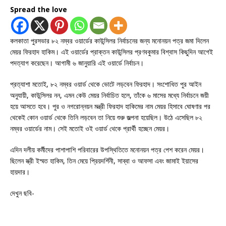
Spread the love
কলকাতা পুরসভার ৮২ নম্বর ওয়ার্ডের কাউন্সিলর নির্বাচনের জন্য মনোনয়ন পত্র জমা দিলেন
মেয়র ফিরহাদ হাকিম। এই ওয়ার্ডের প্রাক্তন কাউন্সিলর প্রণবকুমার বিশ্বাস কিছুদিন আগেই
পদত্যাগ করেছেন। আগামী ৬ জানুয়ারি এই ওয়ার্ডে নির্বাচন।
প্রত্যাশা মতোই, ৮২ নম্বর ওয়ার্ড থেকে ভোটে লড়বেন ফিরহাদ। সংশোধিত পুর আইন
অনুযায়ী, কাউন্সিলর নন, এমন কেউ মেয়র নির্বাচিত হলে, তাঁকে ৬ মাসের মধ্যে নির্বাচনে জয়ী
হয়ে আসতে হবে। পুর ও নগরোন্নয়ন মন্ত্রী ফিরহাদ হাকিমের নাম মেয়র হিসাবে ঘোষণার পর
থেকেই কোন ওয়ার্ড থেকে তিনি লড়বেন তা নিয়ে শুরু জল্পনা হয়েছিল। উঠে এসেছিল ৮২
নম্বর ওয়ার্ডের নাম। সেই মতোই ওই ওয়ার্ড থেকে প্রার্থী হচ্ছেন মেয়র।
এদিন দলীয় কর্মীদের পাশাপাশি পরিবারের উপস্থিতিতে মনোনয়ন পত্র পেশ করেন মেয়র।
ছিলেন স্ত্রী ইস্মত হাকিম, তিন মেয়ে প্রিয়দর্শিনী, সাব্বা ও আফসা এবং জামাই ইয়াসের
হায়দার।
দেখুন ছবি-