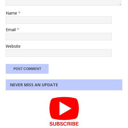
Name
*
Email
*
Website
NEVER MISS AN UPDATE