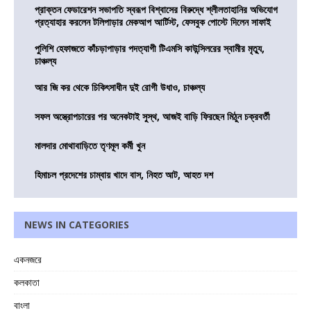
প্রাক্তন ফেডারেশন সভাপতি স্বরূপ বিশ্বাসের বিরুদ্ধে শ্লীলতাহানির অভিযোগ
প্রত্যাহার করলেন টলিপাড়ার মেকআপ আর্টিস্ট, ফেসবুক পোস্টে দিলেন সাফাই
পুলিশি হেফাজতে কাঁচড়াপাড়ার পদত্যাগী টিএমসি কাউন্সিলরের স্বামীর মৃত্যু,
চাঞ্চল্য
আর জি কর থেকে চিকিৎসাধীন দুই রোগী উধাও, চাঞ্চল্য
সফল অস্ত্রোপচারের পর অনেকটাই সুস্থ, আজই বাড়ি ফিরছেন মিঠুন চক্রবর্তী
মালদার মোথাবাড়িতে তৃণমূল কর্মী খুন
হিমাচল প্রদেশের চাম্বায় খাদে বাস, নিহত আট, আহত দশ
NEWS IN CATEGORIES
একনজরে
কলকাতা
বাংলা