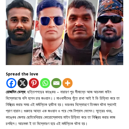
Spread the love
রোজদিন ডেস্ক:
ছত্তিশগড়ের কাঙ্কের – নারায়ণ পুর সীমান্তে আজ আচমকা মাইন
বিস্ফোরণের বলি হলেন চার জওয়ান।। মাওবাদীদের পুঁতে রাখা আই ই ডি চিহ্নিত করে তা
নিষ্ক্রিয় করার সময় এই মর্মান্তিক দুর্ঘটনা হয়। ভয়ংকর বিস্ফোরণে তিনজন ঘটনা স্থলেই
প্রাণ হারান। গুরুতর আহত এক জওয়ান ও পরে শেষ নিশ্বাস ফেলেন। সূত্রের খবর,
কাঙ্কের জেলার ছোটবেথিয়ার কোরোস্কোদায় মাইন চিহ্নিত করে তা নিষ্ক্রিয় করার কাজ
চলছিল। আচমকা ই তা বিস্ফোরণ হয়ে এই মর্মান্তিক ঘটনা হয়।