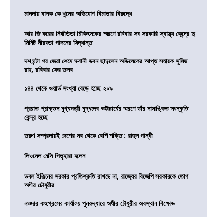
মালদায় বালক কে খুনের অভিযোগ বিমাতার বিরুদ্ধে
আর জি করের নির্যাতিতা চিকিৎসকের স্মরণে রবিবার সব সরকারি স্বাস্থ্য কেন্দ্রে দু
মিনিট নীরবতা পালনের সিদ্ধান্ত
দশ ঘন্টা পর জেরা শেষে ভবানী ভবন ছাড়লেন অভিষেকের আপ্ত সহায়ক সুমিত
রায়, রবিবার ফের তলব
১৪৪ থেকে ওয়ার্ড সংখ্যা বেড়ে হচ্ছে ২০৯
প্রয়াত প্রাক্তন মুখ্যমন্ত্রী বুদ্ধদেব ভট্টাচার্যের স্মরণে তাঁর নামাঙ্কিত সংস্কৃতি
কেন্দ্র হচ্ছে
তরুণ সম্প্রদায়ই দেশের সব থেকে বেশি শক্তি : রাহুল গান্ধী
লিওনেল মেসি পিতৃহারা হলেন
ডবল ইঞ্জিনের সরকার প্রতিশ্রুতি রাখছে না, রাজ্যের বিজেপি সরকারকে তোপ
অধীর চৌধুরীর
নওদার কংগ্রেসের কার্যালয় পুনরুদ্ধারে অধীর চৌধুরীর অবস্থান বিক্ষোভ