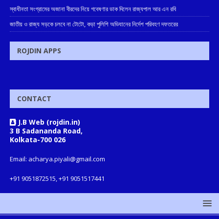
স্বাধীনতা সংগ্রামের অজানা বীরদের নিয়ে গবেষণার ডাক দিলেন রাজ্যপাল আর এন রবি
জাতীয় ও রাজ্য সড়কে চলবে না টোটো, কড়া পুলিশি অভিযানের নির্দেশ পরিবহণ দফতরের
ROJDIN APPS
CONTACT
J.B Web (rojdin.in)
3 B Sadananda Road,
Kolkata-700 026
Email: acharya.piyali@gmail.com
+91 9051872515, +91 9051517441