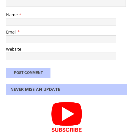
Name
*
Email
*
Website
NEVER MISS AN UPDATE