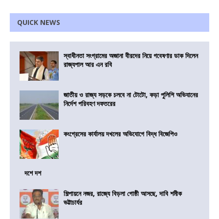
QUICK NEWS
স্বাধীনতা সংগ্রামের অজানা বীরদের নিয়ে গবেষণার ডাক দিলেন
রাজ্যপাল আর এন রবি
জাতীয় ও রাজ্য সড়কে চলবে না টোটো, কড়া পুলিশি অভিযানের
নির্দেশ পরিবহণ দফতরের
কংগ্রেসের কার্যালয় দখলের অভিযোগে বিদ্ধ বিজেপিও
দশে দশ
শিল্পায়নে নজর, রাজ্যে বিড়লা গোষ্ঠী আসছে, দাবি শমীক
ভট্টাচার্যর