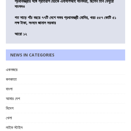
প্রধানমন্ত্রীর সঙ্গে প্রাতরাশ বৈঠকে এনসিপিআই সাংসদরা, ছিলেন তিন বেসুরো
সাংসদও
গত সাড়ে পাঁচ বছরে ৭৭টি দেশে সফর প্রধানমন্ত্রী মোদির, খরচ ৫৫৭ কোটি ৫১
লক্ষ টাকা, সংসদে জানাল সরকার
আরো ১২
NEWS IN CATEGORIES
একনজরে
কলকাতা
বাংলা
আমার দেশ
বিদেশ
খেলা
লাইফ স্টাইল