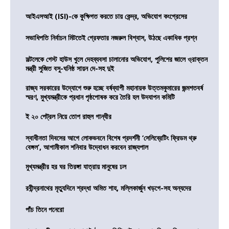
আইএসআই (ISI)-কে কুক্ষিগত করতে চায় কেন্দ্র, অভিযোগ কংগ্রেসের
সভাধিপতি নির্বাচন মিটতেই গ্রেফতার নজরুল বিশ্বাস, উঠছে একাধিক প্রশ্ন
সল্টলেকে গেস্ট হাউস খুলে দেহব্যবসা চালানোর অভিযোগ, পুলিশের জালে ও্রাক্তন
মন্ত্রী সুজিত বসু-ঘনিষ্ঠ সায়ন দে-সহ দুই
রাজ্য সরকারের উদ্যোগে শুরু হচ্ছে বর্ষব্যাপী মহানায়ক উত্তমকুমারের জন্মশতবর্ষ
স্মরণ, মুখ্যমন্ত্রীকে প্রধান পৃষ্ঠপোষক করে তৈরি হল উদযাপন কমিটি
ই ২০ পেট্রল নিয়ে তোপ রাহুল গান্ধীর
স্বাধীনতা দিবসের আগে লোকভবনে বিশেষ প্রদর্শনী ‘সেলিব্রেটিং ফ্রিডম থ্রু
বেঙ্গল’, আগামীকাল শনিবার উদ্বোধন করবেন রাজ্যপাল
মুখ্যমন্ত্রীর হর ঘর তিরঙ্গা যাত্রায় মানুষের ঢল
রবীন্দ্রনাথের মৃত্যুদিনে শ্রদ্ধা অমিত শাহ, মল্লিকার্জুন খড়গে-সহ অন্যদের
পাঁচ তিনে পনেরো