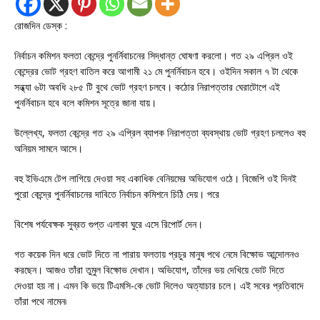
রোজদিন ডেস্ক :
নির্বাচন কমিশন ফলতা কেন্দ্রে পুনর্নিবাচনের সিদ্ধান্ত ঘোষণা করলো। গত ২৯ এপ্রিল ওই
কেন্দ্রের ভোট গ্রহণ বাতিল করে আগামী ২১ মে পুনর্নিবাচন হবে। ওইদিন সকাল ৭ টা থেকে
সন্ধ্যা ৬টা অবধি ২৮৫ টি বুথে ভোট গ্রহণ চলবে। কঠোর নিরাপত্তার ঘেরাটোপে এই
পুনর্নিবাচন হবে বলে কমিশন সূত্রে জানা যায়।
উল্লেখ্য, ফলতা কেন্দ্রে গত ২৯ এপ্রিল ব্যাপক নিরাপত্তা ব্যবস্থায় ভোট গ্রহণ চললেও বহু
অনিয়ম সামনে আসে।
বহু ইভিএমে টেপ লাগিয়ে দেওয়া সহ একাধিক বেনিয়মের অভিযোগ ওঠে। বিজেপি ওই দিনই
পুরো কেন্দ্রে পুনর্নিবাচনের দাবিতে নির্বাচন কমিশনে চিঠি দেয়। পরে
বিশেষ পর্যবেক্ষক সুব্রত গুপ্ত এলাকা ঘুরে এসে রিপোর্ট দেন।
গত কয়েক দিন ধরে ভোট দিতে না পারায় ফলতায় প্রচুর মানুষ পথে নেমে বিক্ষোভ আন্দোলনও
করছেন। আজও তাঁরা তুমুল বিক্ষোভ দেখান। অভিযোগ, তাঁদের ভয় দেখিয়ে ভোট দিতে
দেওয়া হয় না। এমন কি ভয়ে টিএমসি-কে ভোট দিলেও অত্যাচার চলে। এই সবের প্রতিবাদে
তাঁরা পথে নামেন৷