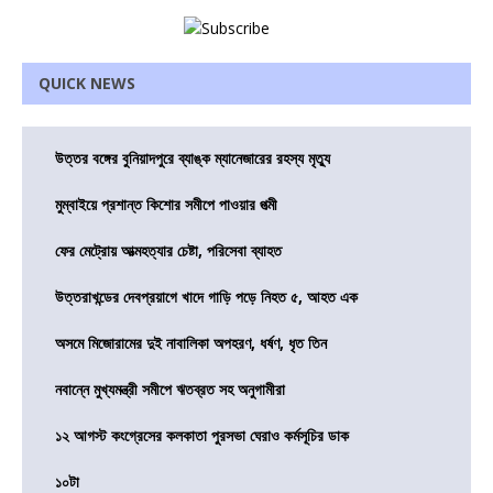
QUICK NEWS
উত্তর বঙ্গের বুনিয়াদপুরে ব্যাঙ্ক ম্যানেজারের রহস্য মৃত্যু
মুম্বাইয়ে প্রশান্ত কিশোর সমীপে পাওয়ার পত্মী
ফের মেট্রোয় আত্মহত্যার চেষ্টা, পরিসেবা ব্যাহত
উত্তরাখন্ডের দেবপ্রয়াগে খাদে গাড়ি পড়ে নিহত ৫, আহত এক
অসমে মিজোরামের দুই নাবালিকা অপহরণ, ধর্ষণ, ধৃত তিন
নবান্নে মুখ্যমন্ত্রী সমীপে ঋতব্রত সহ অনুগামীরা
১২ আগস্ট কংগ্রেসের কলকাতা পুরসভা ঘেরাও কর্মসূচির ডাক
১০টা