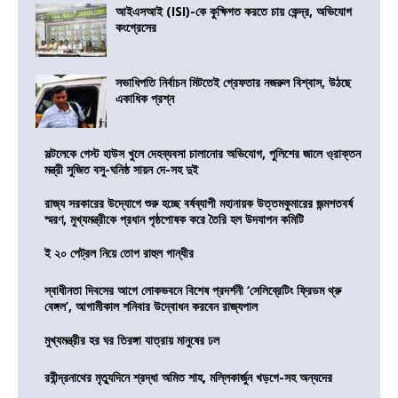
আইএসআই (ISI)-কে কুক্ষিগত করতে চায় কেন্দ্র, অভিযোগ
কংগ্রেসের
সভাধিপতি নির্বাচন মিটতেই গ্রেফতার নজরুল বিশ্বাস, উঠছে
একাধিক প্রশ্ন
সল্টলেকে গেস্ট হাউস খুলে দেহব্যবসা চালানোর অভিযোগ, পুলিশের জালে ও্রাক্তন
মন্ত্রী সুজিত বসু-ঘনিষ্ঠ সায়ন দে-সহ দুই
রাজ্য সরকারের উদ্যোগে শুরু হচ্ছে বর্ষব্যাপী মহানায়ক উত্তমকুমারের জন্মশতবর্ষ
স্মরণ, মুখ্যমন্ত্রীকে প্রধান পৃষ্ঠপোষক করে তৈরি হল উদযাপন কমিটি
ই ২০ পেট্রল নিয়ে তোপ রাহুল গান্ধীর
স্বাধীনতা দিবসের আগে লোকভবনে বিশেষ প্রদর্শনী ‘সেলিব্রেটিং ফ্রিডম থ্রু
বেঙ্গল’, আগামীকাল শনিবার উদ্বোধন করবেন রাজ্যপাল
মুখ্যমন্ত্রীর হর ঘর তিরঙ্গা যাত্রায় মানুষের ঢল
রবীন্দ্রনাথের মৃত্যুদিনে শ্রদ্ধা অমিত শাহ, মল্লিকার্জুন খড়গে-সহ অন্যদের