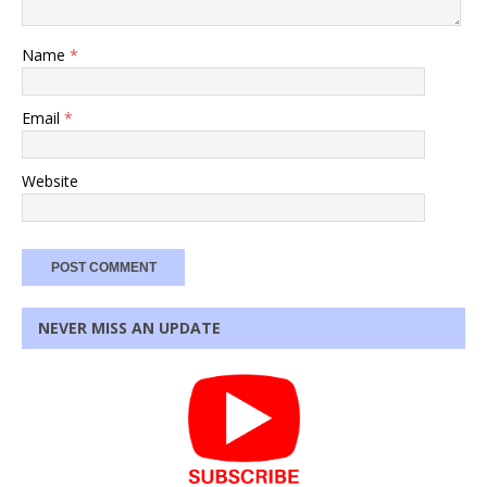
Name
*
Email
*
Website
NEVER MISS AN UPDATE