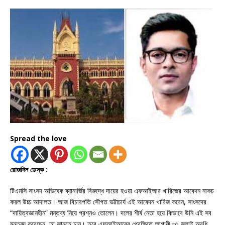
Spread the love
রোজদিন ডেস্ক :
টিএমসি সাংসদ অভিষেক ব্যানার্জির বিরুদ্ধে দায়ের হওয়া এফআইআর খারিজের আবেদন নাকচ
করল উচ্চ আদালত। আজ বিচারপতি সৌগত ভট্টাচার্য এই আবেদন খারিজ করেন, সাংসদের
“দায়িত্বজ্ঞানহীন” মন্তব্য নিয়ে প্রশ্নও তোলেন। দলের শীর্ষ নেতা হয়ে কিভাবে উনি এই সব
মন্তব্য করেছেন, তা জানতে চান। তবে এফআইআরের প্রেক্ষিতে আগামী ৩১ জুলাই অবধি