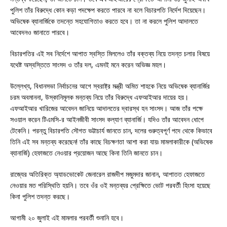
পুলিশ তাঁর বিরুদ্ধে কোন কড়া পদক্ষেপ করতে পারবে না বলে বিচারপতি নির্দেশ দিয়েছেন।
অভিষেক ব্যানার্জিকে তদন্তে সহযোগিতাও করতে হবে। তা না করলে পুলিশ আদালতে
আবেদনও জানাতে পারবে।
বিচারপতির এই সব নির্দেশে আপাত স্বস্তি মিললেও তাঁর বক্তব্য নিয়ে তদন্ত চলার বিষয়ে
যথেষ্ট অস্বস্তিতে সাংসদ ও তাঁর দল, এমনই মনে করেন অভিজ্ঞ মহল।
উল্লেখ্য, বিধানসভা নির্বাচনের আগে স্বরাষ্ট্র মন্ত্রী অমিত শাহকে নিয়ে অভিষেক ব্যানার্জির
চরম অবমাননা, উস্কানিমূলক মন্তব্য নিয়ে তাঁর বিরুদ্ধে এফআইআর দায়ের হয়।
এফআইআর খারিজের আবেদন জানিয়ে আদালতের দ্বারস্থ হন সাংসদ। আজ তাঁর পক্ষে
সওয়াল করেন টিএমসি-র আইনজীবী সাংসদ কল্যাণ ব্যানার্জি। যদিও তাঁর আবেদন ধোপে
টেকেনি। পরন্তু বিচারপতি সৌগত ভট্টাচার্য জানতে চান, দলের গুরুত্বপূর্ণ পদে থেকে কিভাবে
তিনি এই সব মন্তব্য করেছেন! তাঁর কাছে বিচক্ষণতা আশা করা যায়৷ মামলাকারীকে (অভিষেক
ব্যানার্জি) হেফাজতে নেওয়ার প্রয়োজন আছে কিনা তিনি জানতে চান।
রাজ্যের অতিরিক্ত অ্যাডভোকেট জেনারেল রাজদীপ মজুমদার জানান, আপাতত হেফাজতে
নেওয়ার মত পরিস্থিতি হয়নি। তবে ওঁর ওই মন্তব্যর প্রেক্ষিতে ভোট পরবর্তী হিংসা হয়েছে
কিনা পুলিশ তদন্ত করছে।
আগামী ২০ জুলাই এই মামলার পরবর্তী শুনানি হবে।