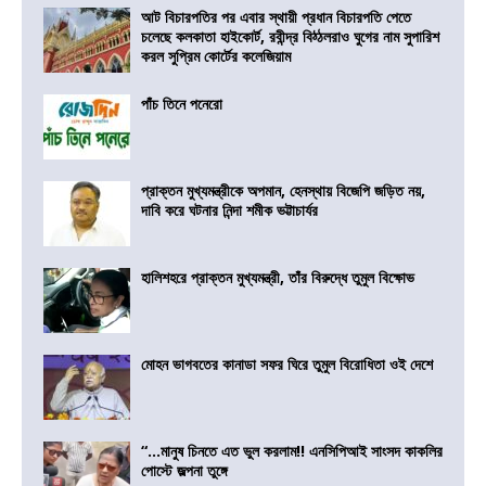
আট বিচারপতির পর এবার স্থায়ী প্রধান বিচারপতি পেতে
চলেছে কলকাতা হাইকোর্ট, রবীন্দ্র বিঠ্ঠলরাও ঘুগের নাম সুপারিশ
করল সুপ্রিম কোর্টের কলেজিয়াম
পাঁচ তিনে পনেরো
প্রাক্তন মুখ্যমন্ত্রীকে অপমান, হেনস্থায় বিজেপি জড়িত নয়,
দাবি করে ঘটনার নিন্দা শমীক ভট্টাচার্যর
হালিশহরে প্রাক্তন মুখ্যমন্ত্রী, তাঁর বিরুদ্ধে তুমুল বিক্ষোভ
মোহন ভাগবতের কানাডা সফর ঘিরে তুমুল বিরোধিতা ওই দেশে
“…মানুষ চিনতে এত ভুল করলাম!! এনসিপিআই সাংসদ কাকলির
পোস্টে জল্পনা তুঙ্গে