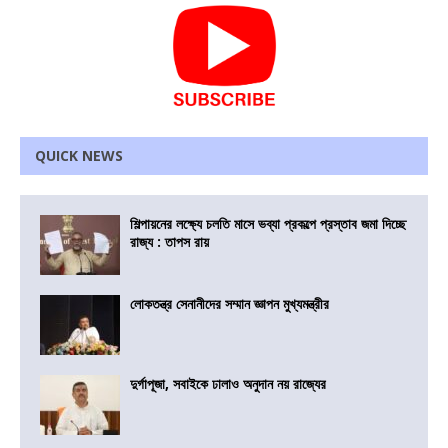
QUICK NEWS
শিল্পায়নের লক্ষ্যে চলতি মাসে ভব্যা প্রকল্পে প্রস্তাব জমা দিচ্ছে
রাজ্য : তাপস রায়
লোকতন্ত্র সেনানীদের সম্মান জ্ঞাপন মুখ্যমন্ত্রীর
দুর্গাপূজা, সবাইকে ঢালাও অনুদান নয় রাজ্যের