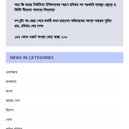
আর জি করের নির্যাতিতা চিকিৎসকের স্মরণে রবিবার সব সরকারি স্বাস্থ্য কেন্দ্রে দু
মিনিট নীরবতা পালনের সিদ্ধান্ত
দশ ঘন্টা পর জেরা শেষে ভবানী ভবন ছাড়লেন অভিষেকের আপ্ত সহায়ক সুমিত
রায়, রবিবার ফের তলব
১৪৪ থেকে ওয়ার্ড সংখ্যা বেড়ে হচ্ছে ২০৯
NEWS IN CATEGORIES
একনজরে
কলকাতা
বাংলা
আমার দেশ
বিদেশ
খেলা
লাইফ স্টাইল