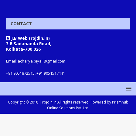
CONTACT
J.B Web (rojdin.in)
3 B Sadananda Road,
Kolkata-700 026
Email: acharya.piyali@gmail.com
+91 9051872515, +91 9051517441
Copyright © 2018 |
rojdin.in
All rights reserved. Powered by
Prismhub
Online Solutions Pvt. Ltd.