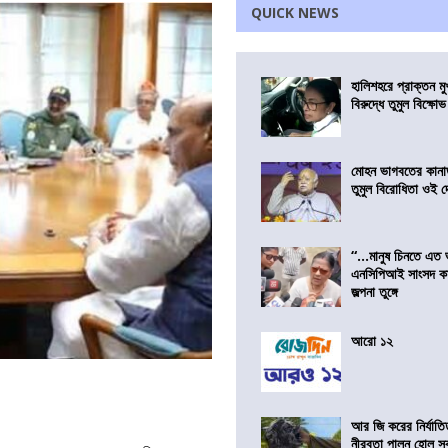
QUICK NEWS
হালিশহরে প্রাক্তন মুখ্
বিরুদ্ধে তুমুল বিক্ষোভ
মোহন ভাগবতের কানা
তুমুল বিরোধিতা ওই দ
“…মানুষ চিনতে এত 
এনসিপিআই সাংসদ কা
জল্পনা তুঙ্গে
আরো ১২
আর জি করের নির্যাতি
নীরবতা পালন হোল স