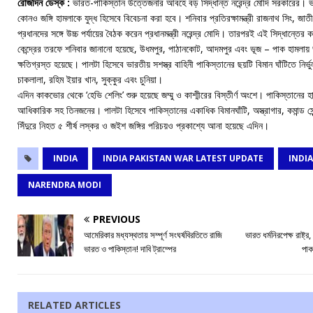
রোজদিন ডেস্ক :
ভারত-পাকিস্তান উত্তেজনার আবহে বড় সিদ্ধান্ত নরেন্দ্র মোদি সরকারের। 
কোনও জঙ্গি হামলাকে যুদ্ধ হিসেবে বিবেচনা করা হবে। শনিবার প্রতিরক্ষামন্ত্রী রাজনাথ সিং, জা
প্রধানদের সঙ্গে উচ্চ পর্যায়ের বৈঠক করেন প্রধানমন্ত্রী নরেন্দ্র মোদি। তারপরই এই সিদ্ধান্তে
কেন্দ্রের তরফে শনিবার জানানো হয়েছে, উধমপুর, পাঠানকোট, আদমপুর এবং ভূজ – পাক হামলায় ভার
ক্ষতিগ্রস্ত হয়েছে। পালটা হিসেবে ভারতীয় সশস্ত্র বাহিনী পাকিস্তানের ছয়টি বিমান ঘাঁটিতে নির্
চাকলালা, রহিম ইয়ার খান, সুক্কুর এবং চুনিয়া।
এদিন কাকভোর থেকে ‘হেভি শেলিং’ শুরু হয়েছে জম্মু ও কাশ্মীরের বিস্তীর্ণ অংশে। পাকিস্তানের হ
আধিকারিক সহ তিনজনের। পালটা হিসেবে পাকিস্তানের একাধিক বিমানঘাঁটি, অস্ত্রাগার, কমান্ড 
সিঁদুরে নিহত ৫ শীর্ষ লস্কর ও জইশ জঙ্গির পরিচয়ও প্রকাশ্যে আনা হয়েছে এদিন।
INDIA
INDIA PAKISTAN WAR LATEST UPDATE
INDI
NARENDRA MODI
PREVIOUS
আমেরিকার মধ্যস্থতায় সম্পূর্ণ সংঘর্ষবিরতিতে রাজি
ভারত ধর্মনিরপেক্ষ রাষ্ট
ভারত ও পাকিস্তান! দাবি ট্রাম্পের
পাক
RELATED ARTICLES