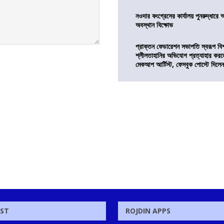
নওদার কংগ্রেসের কার্যালয় পুনরুদ্ধারে 
অবস্থান বিক্ষোভ
প্রাক্তন ফেডারেশন সভাপতি স্বরূপ বিশ্
শ্লীলতাহানির অভিযোগ প্রত্যাহার কর
মেকআপ আর্টিস্ট, ফেসবুক পোস্টে দিলে
OST
ROJDIN APPS