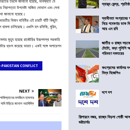
ভারতের তরফে জানানো হয়েছে, ভবিষ্যতে যে
স্বাস্থ্য কেন্দ্র, প্রতিষ্
তীয় নিরাপত্তা উপদেষ্টা অজিত দোভাল এবং সেনা
র কথা জানানো হয়েছে।
স্বাধীনতা সংগ্রামের
তীয় বিমান বাহিনীর এই চারটি ঘাঁটি কিছুটা
নিয়ে গবেষণার ডাক দ
ভুল হামলা চালিয়েছে। এগুলি হল রফিকি, মুরিদ,
আর এন রবি
ামলায় মৃত্যু হয়েছে রাজৌরির উচ্চপদস্থ সরকারি
জাতীয় ও রাজ্য সড়ক
সেন্টার ধ্বংস করেছে ভারত। একই সঙ্গে অপারেশন
টোটো, কড়া পুলিশি অভ
পরিবহণ দফতরের
A-PAKISTAN CONFLICT
কংগ্রেসের কার্যালয়
বিদ্ধ বিজেপিও
NEXT
দশে দশ
্র, পাকিস্তানের মসজিদে হামলার
 দাবি উড়িয়ে জানাল নয়াদিল্লি
শিল্পায়নে নজর, রাজ্যে বিড়লা গোষ্ঠী আ
ভট্টাচার্যর