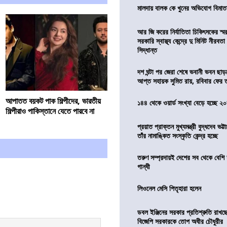
মালদায় বালক কে খুনের অভিযোগ বিমাতা
আর জি করের নির্যাতিতা চিকিৎসকের স্ম
সরকারি স্বাস্থ্য কেন্দ্রে দু মিনিট নীরবত
সিদ্ধান্ত
দশ ঘন্টা পর জেরা শেষে ভবানী ভবন ছা
আপ্ত সহায়ক সুমিত রায়, রবিবার ফের
আপাতত বয়কট পাক শিল্পীদের, ভারতীয়
১৪৪ থেকে ওয়ার্ড সংখ্যা বেড়ে হচ্ছে ২
শিল্পীরাও পাকিস্তানে যেতে পারবে না
প্রয়াত প্রাক্তন মুখ্যমন্ত্রী বুদ্ধদেব ভট্টা
তাঁর নামাঙ্কিত সংস্কৃতি কেন্দ্র হচ্ছে
তরুণ সম্প্রদায়ই দেশের সব থেকে বেশি 
গান্ধী
লিওনেল মেসি পিতৃহারা হলেন
ডবল ইঞ্জিনের সরকার প্রতিশ্রুতি রাখছে
বিজেপি সরকারকে তোপ অধীর চৌধুরীর