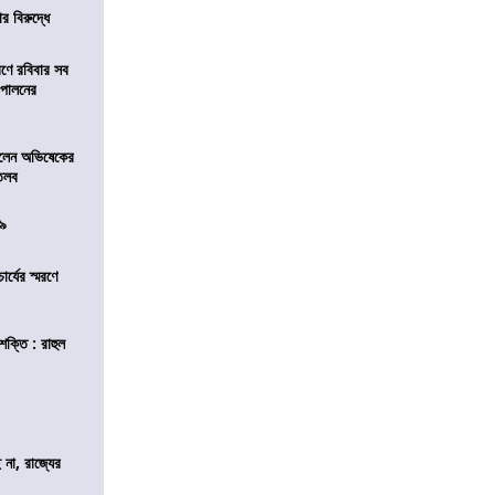
র বিরুদ্ধে
রণে রবিবার সব
া পালনের
ড়লেন অভিষেকের
 তলব
০৯
চার্যের স্মরণে
শক্তি : রাহুল
 না, রাজ্যের