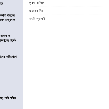
ব্যবসা-বাণিজ্য
ঠানে
আজকের দিন
 অজানা বীরদের
ফোটো গ্যালারি
িলেন রাজ্যপাল
ে চলবে না
িযানের নির্দেশ
 দখলের অভিযোগে
সছে, দাবি শমীক