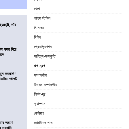
খেলা
লাইফ স্টাইল
যমন্ত্রী, তাঁর
বিনোদন
বিবিধ
প্রেসক্রিপশন
ডা সফর ঘিরে
েশে
সাহিত্য-সংস্কৃতি
গল্প স্বল্প
ভুল করলাম!!
সম্পাদকীয়
কলির পোস্টে
উত্তর সম্পাদকীয়
নিকট-দূর
ক্যাম্পাস
কেরিয়ার
তার স্মরণে
ছোটোদের পাতা
ব সরকারি