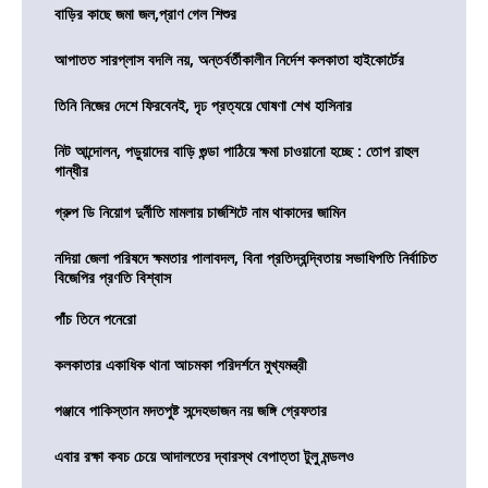
বাড়ির কাছে জমা জল,প্রাণ গেল শিশুর
আপাতত সারপ্লাস বদলি নয়, অন্তর্বর্তীকালীন নির্দেশ কলকাতা হাইকোর্টের
তিনি নিজের দেশে ফিরবেনই, দৃঢ প্রত্যয়ে ঘোষণা শেখ হাসিনার
নিট আন্দোলন, পড়ুয়াদের বাড়ি গুন্ডা পাঠিয়ে ক্ষমা চাওয়ানো হচ্ছে : তোপ রাহুল
গান্ধীর
গ্রুপ ডি নিয়োগ দুর্নীতি মামলায় চার্জশিটে নাম থাকাদের জামিন
নদিয়া জেলা পরিষদে ক্ষমতার পালাবদল, বিনা প্রতিদ্বন্দ্বিতায় সভাধিপতি নির্বাচিত
বিজেপির প্রণতি বিশ্বাস
পাঁচ তিনে পনেরো
কলকাতার একাধিক থানা আচমকা পরিদর্শনে মুখ্যমন্ত্রী
পঞ্জাবে পাকিস্তান মদতপুষ্ট সন্দেহভাজন নয় জঙ্গি গ্রেফতার
এবার রক্ষা কবচ চেয়ে আদালতের দ্বারস্থ বেপাত্তা টুলু মন্ডলও