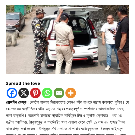
Spread the love
রোজদিন ডেস্ক :
ভোটের বাংলায় নিরাপত্তায় কোনও ফাঁক রাখতে নারাজ কলকাতা পুলিশ। যে
কোনওরকম অপ্রীতিকর ঘটনা এড়াতে শহরের গুরুত্বপূর্ণ ও স্পর্শকাতর জায়গাগুলিতে চলছে
নাকা তল্লাশি। নজরদারি চালাচ্ছে স্ট্যাটিক সার্ভিলেন্স টিম ও ফ্লাইং স্কোয়াড। গত ২৪
ঘণ্টায় ওয়াটগঞ্জ, ঠাকুরপুকুর ও গার্ডেনরিচ থানা এলাকা থেকে মোট ১১ লক্ষ ২৮ হাজার টাকা
বাজেয়াপ্ত করা হয়েছে। উপযুক্ত নথি দেখাতে না পারায় অভিযুক্তদের বিরুদ্ধে আইনানুগ