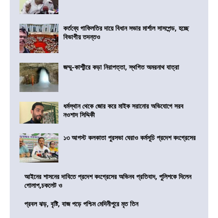
কর্তব্যে গাফিলতির দায়ে বিধান সভার মার্শাল সাসপেন্ড, হচ্ছে
বিভাগীয় তদন্তও
জম্মু-কাশ্মীরে কড়া নিরাপত্তা, স্থগিত অমরনাথ যাত্রা
ধর্মস্থান থেকে জোর করে মাইক সরানোর অভিযোগে সরব
নওশাদ সিদ্দিকী
১৩ আগস্ট কলকাতা পুরসভা ঘেরাও কর্মসূচি প্রদেশ কংগ্রেসের
আইনের শাসনের দাবিতে প্রদেশ কংগ্রেসের অভিনব প্রতিবাদ, পুলিশকে দিলেন
গোলাপ,চকলেট ও
প্রবল ঝড়, বৃষ্টি, বাজ পড়ে পশ্চিম মেদিনীপুরে মৃত তিন