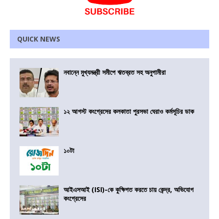
QUICK NEWS
নবান্নে মুখ্যমন্ত্রী সমীপে ঋতব্রত সহ অনুগামীরা
১২ আগস্ট কংগ্রেসের কলকাতা পুরসভা ঘেরাও কর্মসূচির ডাক
১০টা
আইএসআই (ISI)-কে কুক্ষিগত করতে চায় কেন্দ্র, অভিযোগ
কংগ্রেসের