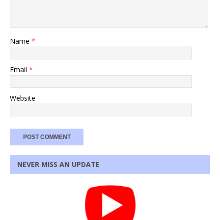
Name
*
Email
*
Website
NEVER MISS AN UPDATE