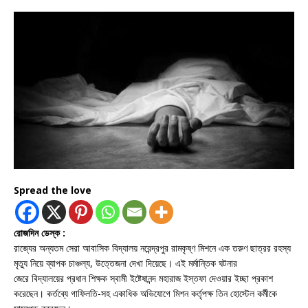
Spread the love
রোজদিন ডেস্ক :
রাজ্যের অন্যতম সেরা আবাসিক বিদ্যালয় নরেন্দ্রপুর রামকৃষ্ণ মিশনে এক তরুণ ছাত্রর রহস্য
মৃত্যু নিয়ে ব্যাপক চাঞ্চল্য, উত্তেজনা দেখা দিয়েছে। এই মর্মান্তিক ঘটনার
জেরে বিদ্যালয়ের প্রধান শিক্ষক স্বামী ইষ্টেষানন্দ মহারাজ ইস্তফা দেওয়ার ইচ্ছা প্রকাশ
করেছেন। কর্তব্যে গাফিলতি-সহ একাধিক অভিযোগে মিশন কর্তৃপক্ষ তিন হোস্টেল কর্মীকে