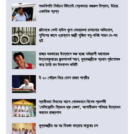
সভাধিপতি নির্বাচন মিটতেই গ্রেফতার নজরুল বিশ্বাস, উঠছে
একাধিক প্রশ্ন
সল্টলেকে গেস্ট হাউস খুলে দেহব্যবসা চালানোর অভিযোগ,
পুলিশের জালে ও্রাক্তন মন্ত্রী সুজিত বসু-ঘনিষ্ঠ সায়ন দে-সহ
দুই
রাজ্য সরকারের উদ্যোগে শুরু হচ্ছে বর্ষব্যাপী মহানায়ক
উত্তমকুমারের জন্মশতবর্ষ স্মরণ, মুখ্যমন্ত্রীকে প্রধান পৃষ্ঠপোষক
করে তৈরি হল উদযাপন কমিটি
ই ২০ পেট্রল নিয়ে তোপ রাহুল গান্ধীর
স্বাধীনতা দিবসের আগে লোকভবনে বিশেষ প্রদর্শনী
‘সেলিব্রেটিং ফ্রিডম থ্রু বেঙ্গল’, আগামীকাল শনিবার উদ্বোধন
করবেন রাজ্যপাল
মুখ্যমন্ত্রীর হর ঘর তিরঙ্গা যাত্রায় মানুষের ঢল