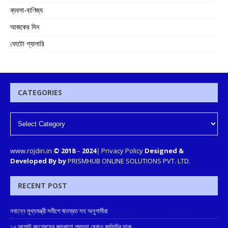
ব্যবসা-বাণিজ্য
আজকের দিন
ফোটো গ্যালারি
CATEGORIES
www.rojdin.in
© 2018
–
2024
|
Privacy Policy
Designed &
Developed By by
PRISMHUB ONLINE SOLUTIONS PVT. LTD.
RECENT POST
নবান্নে মুখ্যমন্ত্রী সমীপে ঋতব্রত সহ অনুগামীরা
১২ আগস্ট কংগ্রেসের কলকাতা পুরসভা ঘেরাও কর্মসূচির ডাক