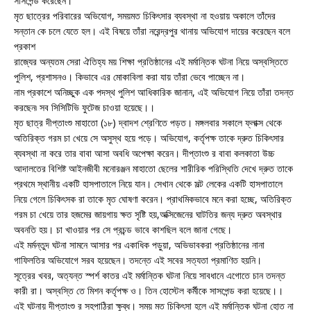
সাসপেন্ড করেছেন।
মৃত ছাত্রের পরিবারের অভিযোগ, সময়মত চিকিৎসার ব্যবস্থা না হওয়ায় অকালে তাঁদের
সন্তান কে চলে যেতে হল। এই বিষয়ে তাঁরা নরেন্দ্রপুর থানায় অভিযোগ দায়ের করেছেন বলে
প্রকাশ
রাজ্যের অন্যতম সেরা ঐতিহ্য ময় শিক্ষা প্রতিষ্ঠানের এই মর্মান্তিক ঘটনা নিয়ে অস্বস্তিতে
পুলিশ, প্রশাসনও। কিভাবে এর মোকাবিলা করা যায় তাঁরা ভেবে পাচ্ছেন না।
নাম প্রকাশে অনিচ্ছুক এক পদস্থ পুলিশ আধিকারিক জানান, এই অভিযোগ নিয়ে তাঁরা তদন্ত
করছেন৷ সব সিসিটিভি ফুটেজ চাওয়া হয়েছে।।
মৃত ছাত্র দীপ্তাংশু মাহাতো (১৮) দ্বাদশ শ্রেণিতে পড়ত। মঙ্গলবার সকালে ফ্লাক্স থেকে
অতিরিক্ত গরম চা খেয়ে সে অসুস্থ হয়ে পড়ে। অভিযোগ, কর্তৃপক্ষ তাকে দ্রুত চিকিৎসার
ব্যবস্থা না করে তার বাবা আসা অবধি অপেক্ষা করেন। দীপ্তাংশু র বাবা কলকাতা উচ্চ
আদালতের বিশিষ্ট আইনজীবী মনোরঞ্জন মাহাতো ছেলের শারীরিক পরিস্থিতি দেখে দ্রুত তাকে
প্রথমে স্থানীয় একটি হাসপাতালে নিয়ে যান। সেখান থেকে সল্ট লেকের একটি হাসপাতালে
নিয়ে গেলে চিকিৎসক রা তাকে মৃত ঘোষণা করেন। প্রাথমিকভাবে মনে করা হচ্ছে, অতিরিক্ত
গরম চা খেয়ে তার হজমের জায়গায় ক্ষত সৃষ্টি হয়,অক্সিজেনের ঘাটতির জন্য দ্রুত অবস্থার
অবনতি হয়। চা খাওয়ার পর সে প্রচন্ড ভাবে কাশছিল বলে জানা গেছে।
এই মর্মন্তুদ ঘটনা সামনে আসার পর একাধিক পড়ুয়া, অভিভাবকরা প্রতিষ্ঠানের নানা
গাফিলতির অভিযোগে সরব হয়েছেন। তদন্তে এই সবের সত্যতা প্রমাণিত হয়নি।
সূত্রের খবর, অত্যন্ত স্পর্শ কাতর এই মর্মান্তিক ঘটনা নিয়ে সাবধানে এগোতে চান তদন্ত
কারী রা। অস্বস্তি তে মিশন কর্তৃপক্ষ ও। তিন হোস্টেল কর্মীকে সাসপেন্ড করা হয়েছে।।
এই ঘটনায় দীপ্তাংশু র সহপাঠিরা ক্ষুব্ধ। সময় মত চিকিৎসা হলে এই মর্মান্তিক ঘটনা হোত না