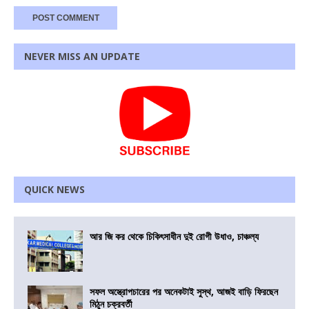
NEVER MISS AN UPDATE
QUICK NEWS
আর জি কর থেকে চিকিৎসাধীন দুই রোগী উধাও, চাঞ্চল্য
সফল অস্ত্রোপচারের পর অনেকটাই সুস্থ, আজই বাড়ি ফিরছেন
মিঠুন চক্রবর্তী