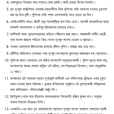
বেঙ্গালুরুতে ইসরোর সদর দপ্তরে বোমা হুমকি। জারি হয়েছে বিশেষ সতর্কতা।
ধৃত তৃণমূল কাউন্সিলার দেবরাজ চক্রবর্তীকে নিয়ে পুলিশের গাড়ি আদালত চত্বরে ঢুকতেই
শুরু হয় ডিম-বৃষ্টি। পুলিশের গাড়ি লক্ষ্য এলোপাথাড়ি ভাবে ছোড়া হয় ডিম।
এসবিএসটিসি আরও পাঁচটি নতুন ইলেকট্রিক বাস নিয়ে এলো। আগামী কয়েকদিনের মধ্যে
বাসগুলি আসানসোল ও দুর্গাপুর শিল্পাঞ্চলের রাস্তায় চলবে।
কালীঘাটে মমতা বন্দ্যোপাধ্যায়ের বাড়িতে পৌঁছলেন জয়া বচ্চন। সমাজবাদী পার্টির নেত্রী
তথা সাংসদ জয়াকে গাড়িতে নিয়ে গেলেন তৃণমূল সাংসদ ডেরেক ও ব্রায়েন।
শওকত মোল্লাকে জীবনতলার রাস্তায় হাঁটাল পুলিশ। বাজছে মাছ চোর গান।
দুর্নীতির অভিযোগে বেলডাঙা শহর তৃণমূল কংগ্রেসের মুখপাত্র মাজাহরুল হক গ্রেপ্তার।
পুলিশের জালে গ্রেপ্তার এক মহিলা বাংলাদেশি অনুপ্রবেশকারী। পুলিশ সূত্রে জানা যায়,
বাংলাদেশের মাগুরা জেলার বাসিন্দা ওই মহিলা, নাম প্রিয়াঙ্কা বিশ্বাস। বয়স আনুমানিক
২১ বছর।
কলকাতার দুই অন্যতম প্রধান পুণ্যভূমি কালীঘাট এবং দক্ষিণেশ্বর মন্দিরকে এবার যুক্ত
করতে চলেছে ট্রাম পরিষেবা। বুধবার বণিকসভার অনুষ্ঠানে এই যুগান্তকারী পরিকল্পনার
কথা জানিয়েছেন পরিবহণমন্ত্রী অর্জুন সিং।
ট্রাইবুনাল থেকে সরে দাঁড়ালেন অবসরপ্রাপ্ত বিচারপতি রঞ্জিত কুমার বাগ। অসুস্থ
থাকায় ইস্তফা দিয়েছেন তিনি।
এনআইএ–এর হাতে ধৃত আরামবাগের প্রাক্তন তৃণমূল সাংসদ অপরূপা পোদ্দারের স্বামী