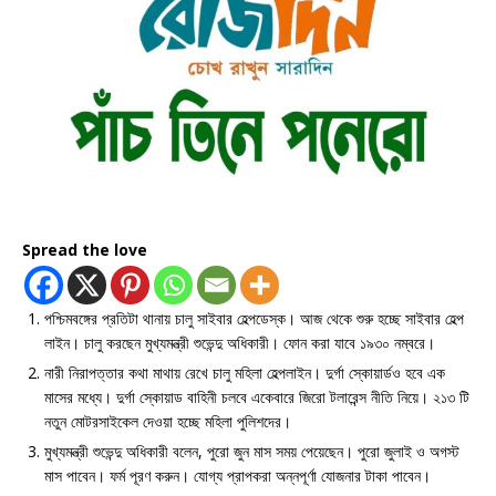
Spread the love
পশ্চিমবঙ্গের প্রতিটা থানায় চালু সাইবার হেল্পডেস্ক। আজ থেকে শুরু হচ্ছে সাইবার হেল্প
লাইন। চালু করছেন মুখ্যমন্ত্রী শুভেন্দু অধিকারী। ফোন করা যাবে ১৯৩০ নম্বরে।
নারী নিরাপত্তার কথা মাথায় রেখে চালু মহিলা হেল্পলাইন। দুর্গা স্কোয়ার্ডও হবে এক
মাসের মধ্যে। দুর্গা স্কোয়াড বাহিনী চলবে একেবারে জিরো টলারেন্স নীতি নিয়ে। ২১৩ টি
নতুন মোটরসাইকেল দেওয়া হচ্ছে মহিলা পুলিশদের।
মুখ্যমন্ত্রী শুভেন্দু অধিকারী বলেন, পুরো জুন মাস সময় পেয়েছেন। পুরো জুলাই ও অগস্ট
মাস পাবেন। ফর্ম পূরণ করুন। যোগ্য প্রাপকরা অন্নপূর্ণা যোজনার টাকা পাবেন।