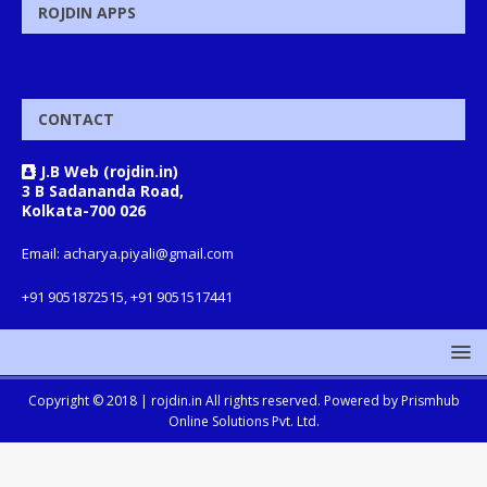
ROJDIN APPS
CONTACT
J.B Web (rojdin.in)
3 B Sadananda Road,
Kolkata-700 026
Email: acharya.piyali@gmail.com
+91 9051872515, +91 9051517441
Copyright © 2018 |
rojdin.in
All rights reserved. Powered by
Prismhub
Online Solutions Pvt. Ltd.