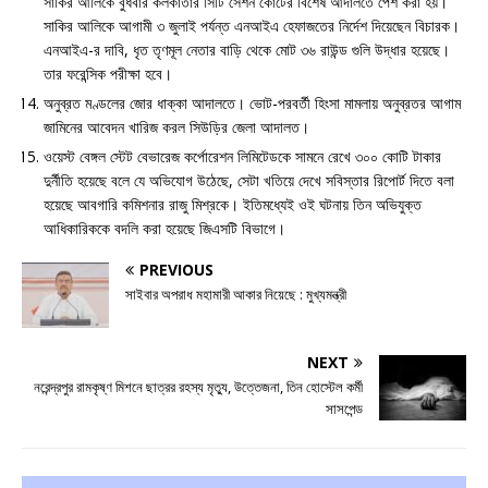
সাকির আলিকে বুধবার কলকাতার সিটি সেশন কোর্টের বিশেষ আদালতে পেশ করা হয়।
সাকির আলিকে আগামী ৩ জুলাই পর্যন্ত এনআইএ হেফাজতের নির্দেশ দিয়েছেন বিচারক।
এনআইএ-র দাবি, ধৃত তৃণমূল নেতার বাড়ি থেকে মোট ৩৬ রাউন্ড গুলি উদ্ধার হয়েছে।
তার ফরেন্সিক পরীক্ষা হবে।
অনুব্রত মণ্ডলের জোর ধাক্কা আদালতে। ভোট-পরবর্তী হিংসা মামলায় অনুব্রতর আগাম
জামিনের আবেদন খারিজ করল সিউড়ির জেলা আদালত।
ওয়েস্ট বেঙ্গল স্টেট বেভারেজ কর্পোরেশন লিমিটেডকে সামনে রেখে ৩০০ কোটি টাকার
দুর্নীতি হয়েছে বলে যে অভিযোগ উঠেছে, সেটা খতিয়ে দেখে সবিস্তার রিপোর্ট দিতে বলা
হয়েছে আবগারি কমিশনার রাজু মিশ্রকে। ইতিমধ্যেই ওই ঘটনায় তিন অভিযুক্ত
আধিকারিককে বদলি করা হয়েছে জিএসটি বিভাগে।
PREVIOUS
সাইবার অপরাধ মহামারী আকার নিয়েছে : মুখ্যমন্ত্রী
NEXT
নরেন্দ্রপুর রামকৃষ্ণ মিশনে ছাত্রর রহস্য মৃত্যু, উত্তেজনা, তিন হোস্টেল কর্মী
সাসপেন্ড