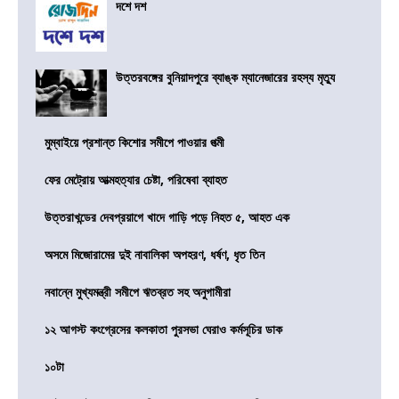
দশে দশ
উত্তরবঙ্গের বুনিয়াদপুরে ব্যাঙ্ক ম্যানেজারের রহস্য মৃত্যু
মুম্বাইয়ে প্রশান্ত কিশোর সমীপে পাওয়ার পত্মী
ফের মেট্রোয় আত্মহত্যার চেষ্টা, পরিষেবা ব্যাহত
উত্তরাখন্ডের দেবপ্রয়াগে খাদে গাড়ি পড়ে নিহত ৫, আহত এক
অসমে মিজোরামের দুই নাবালিকা অপহরণ, ধর্ষণ, ধৃত তিন
নবান্নে মুখ্যমন্ত্রী সমীপে ঋতব্রত সহ অনুগামীরা
১২ আগস্ট কংগ্রেসের কলকাতা পুরসভা ঘেরাও কর্মসূচির ডাক
১০টা