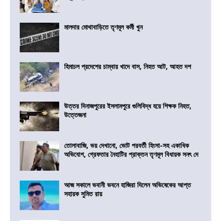
মালদার মোথাবাড়িতে তৃণমূল কর্মী খুন
হিমাচল প্রদেশের চাম্বায় খাদে বাস, নিহত আট, আহত দশ
উত্তর দিনাজপুরের ইসলামপুরে গুলিবিদ্ধ হয়ে শিক্ষক নিহত,
উত্তেজনা
তোলাবাজি, ভয় দেখানো, ভোট পরবর্তী হিংসা-সহ একাধিক
অভিযোগ, গ্রেফতার নৈহাটির প্রাক্তন তৃণমূল বিধায়ক সনৎ দে
আজ সকালে ভবানী ভবনে হাজিরা দিলেন অভিষেকের আপ্ত
সহায়ক সুমিত রায়