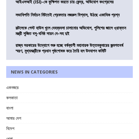
আইএসআই (ISI)-কে কুক্ষিগত করতে চায় কেন্দ্র, অভিযোগ কংগ্রেসের
সভাধিপতি নির্বাচন মিটতেই গ্রেফতার নজরুল বিশ্বাস, উঠছে একাধিক প্রশ্ন
সল্টলেকে গেস্ট হাউস খুলে দেহব্যবসা চালানোর অভিযোগ, পুলিশের জালে ও্রাক্তন
মন্ত্রী সুজিত বসু-ঘনিষ্ঠ সায়ন দে-সহ দুই
রাজ্য সরকারের উদ্যোগে শুরু হচ্ছে বর্ষব্যাপী মহানায়ক উত্তমকুমারের জন্মশতবর্ষ
স্মরণ, মুখ্যমন্ত্রীকে প্রধান পৃষ্ঠপোষক করে তৈরি হল উদযাপন কমিটি
NEWS IN CATEGORIES
একনজরে
কলকাতা
বাংলা
আমার দেশ
বিদেশ
খেলা