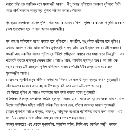
করতে তাঁরা দৃঢ় প্রতিজ্ঞ বলে মুখ্যমন্ত্রী জানান। নীচু তলার পুলিশদের মনোবল বৃদ্ধিতে তিনি
নিজে পার্ক সার্কাসে আক্রান্ত পুলিশ কর্মীদের কাজে গেছিলেন।
প্রাক্তন সরকারের আমলে পুলিশ নানা ধরণের সমস্যায় ছিল। পুলিশের কাজের পদ্ধতিতে কোন
রকম হস্তক্ষেপ হবে না বলে জানান মুখ্যমন্ত্রী।
সব ধরণের অভিযোগ গ্রহণ করতে হবে পুলিশকে। সংগঠিত, শৃঙ্খলিত পরিবার হবে পুলিশ।
এখনও অনেক খামতি আছে জানিয়ে মুখ্যমন্ত্রী বলেন, তাঁরা এর উন্নয়ন করার চেষ্টা করছেন।
গুজরাট-সহ একাধিক রাজ্যে পুলিশ ছয় মিনিটে পৌঁছলেও এখানে তার সময় লাগে তিন ঘন্টা। এর
পরিবর্তন করতে ব্যবস্থা নেবেন তাঁরা। আরও গাড়ি, বাহিনীর ব্যবস্থা হবে। আগামী এক
বছরের মধ্যে এই রাজ্যেও পুলিশ অভিযোগ পাওয়ার পাঁচমিনিটের মধ্যে চলে যাবে বলে
মুখ্যমন্ত্রীর আশা।
রাজ্যে বহু প্রবীণ মানুষ সাইবার অপরাধের শিকার হন বলে উদ্বেগ ব্যক্ত করেন মুখ্যমন্ত্রী।
তাঁর জনতার দরবারে এমন বহু প্রবীণ মানুষ কষ্ট করে এসে অভিযোগ জানান।
এই বিষয়ে পুলিশ কে আরও সতর্কতার সঙ্গে কাজ করতে বলেন মুখ্যমন্ত্রী।
মহিলাদের বিরুদ্ধে অপরাধের কঠোর ব্যবস্থা নেওয়া হবে। আজ নবান্ন সভাঘরের সামনে থেকে
বিশেষ প্রশিক্ষিত মহিলা বাহিনী বাইক নিয়ে রওনা দেন, তাঁদের শুভেচ্ছা জানান মুখ্যমন্ত্রী।
রাজ্যে পুলিশকে আরও উন্নত, দায়বদ্ধ, আধুনিক সরঞ্জামে প্রশিক্ষিত করার কথা বলেন। এই
সব নিয়ে কেন্দ্রের সঙ্গে তাঁদের সমন্বয় রক্ষার ওপর গুরুত্ব দেন।
নবান্ন সভাঘরের এই বৈঠকে মুখ্যসচিব, স্বরাষ্ট্র সচিব, ডিজি-সহ একাধিক মন্ত্রী, পদস্থ