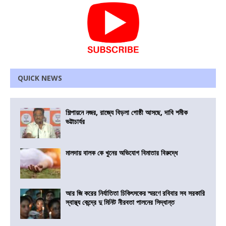
QUICK NEWS
শিল্পায়নে নজর, রাজ্যে বিড়লা গোষ্ঠী আসছে, দাবি শমীক
ভট্টাচার্যর
মালদায় বালক কে খুনের অভিযোগ বিমাতার বিরুদ্ধে
আর জি করের নির্যাতিতা চিকিৎসকের স্মরণে রবিবার সব সরকারি
স্বাস্থ্য কেন্দ্রে দু মিনিট নীরবতা পালনের সিদ্ধান্ত