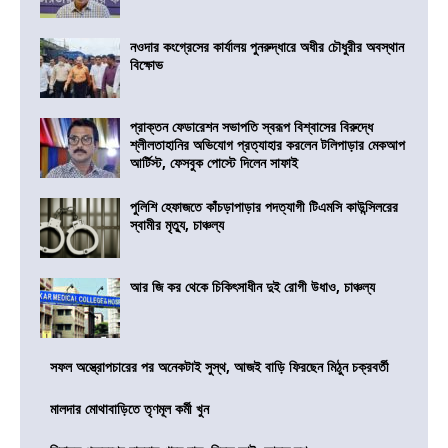
নওদার কংগ্রেসের কার্যালয় পুনরুদ্ধারে অধীর চৌধুরীর অবস্থান
বিক্ষোভ
প্রাক্তন ফেডারেশন সভাপতি স্বরূপ বিশ্বাসের বিরুদ্ধে
শ্লীলতাহানির অভিযোগ প্রত্যাহার করলেন টলিপাড়ার মেকআপ
আর্টিস্ট, ফেসবুক পোস্টে দিলেন সাফাই
পুলিশি হেফাজতে কাঁচড়াপাড়ার পদত্যাগী টিএমসি কাউন্সিলরের
স্বামীর মৃত্যু, চাঞ্চল্য
আর জি কর থেকে চিকিৎসাধীন দুই রোগী উধাও, চাঞ্চল্য
সফল অস্ত্রোপচারের পর অনেকটাই সুস্থ, আজই বাড়ি ফিরছেন মিঠুন চক্রবর্তী
মালদার মোথাবাড়িতে তৃণমূল কর্মী খুন