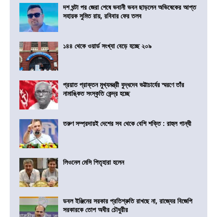
দশ ঘন্টা পর জেরা শেষে ভবানী ভবন ছাড়লেন অভিষেকের আপ্ত
সহায়ক সুমিত রায়, রবিবার ফের তলব
১৪৪ থেকে ওয়ার্ড সংখ্যা বেড়ে হচ্ছে ২০৯
প্রয়াত প্রাক্তন মুখ্যমন্ত্রী বুদ্ধদেব ভট্টাচার্যের স্মরণে তাঁর
নামাঙ্কিত সংস্কৃতি কেন্দ্র হচ্ছে
তরুণ সম্প্রদায়ই দেশের সব থেকে বেশি শক্তি : রাহুল গান্ধী
লিওনেল মেসি পিতৃহারা হলেন
ডবল ইঞ্জিনের সরকার প্রতিশ্রুতি রাখছে না, রাজ্যের বিজেপি
সরকারকে তোপ অধীর চৌধুরীর