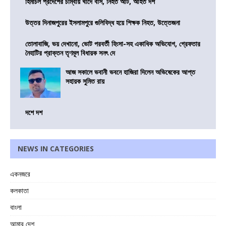
হিমাচল প্রদেশের চাম্বায় খাদে বাস, নিহত আট, আহত দশ
উত্তর দিনাজপুরের ইসলামপুরে গুলিবিদ্ধ হয়ে শিক্ষক নিহত, উত্তেজনা
তোলাবাজি, ভয় দেখানো, ভোট পরবর্তী হিংসা-সহ একাধিক অভিযোগ, গ্রেফতার
নৈহাটির প্রাক্তন তৃণমূল বিধায়ক সনৎ দে
আজ সকালে ভবানী ভবনে হাজিরা দিলেন অভিষেকের আপ্ত
সহায়ক সুমিত রায়
দশে দশ
NEWS IN CATEGORIES
একনজরে
কলকাতা
বাংলা
আমার দেশ