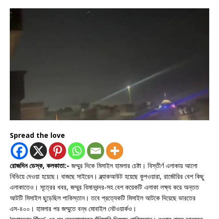
Spread the love
রোজদিন ডেস্ক, কলকাতা:-
জম্মুর দিকে মিসাইল হামলার চেষ্টা। বিস্তীর্ণ এলাকায় আলো
নিভিয়ে দেওয়া হয়েছে। বাজছে সাইরেন। ব্ল্যাকআউট হয়েছে কুপওয়ারা, রাজৌরির বেশ কিছু
এলাকাতেও। সূত্রের খবর, জম্মুর বিমানবন্দর-সহ বেশ কয়েকটি এলাকা লক্ষ্য করে অন্তত
আটটি মিসাইল ছুড়েছিল পাকিস্তান। তবে প্রত্যেকটি মিসাইল আটকে দিয়েছে ভারতের
এস-৪০০। হামলার পর জম্মুতে বন্ধ মোবাইল নেটওয়ার্কও।