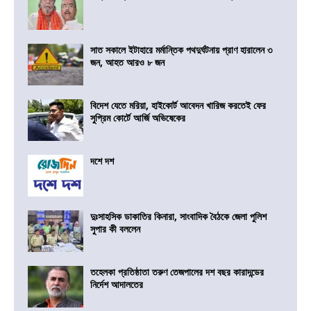
সাত সকালে ইটাহারে মর্মান্তিক পথদুর্ঘটনায় প্রাণ হারালেন ৩
জন, আহত আরও ৮ জন
বিদেশ যেতে মরিয়া, হাইকোর্ট আবেদন খারিজ করতেই ফের
সুপ্রিম কোর্টে আর্জি অভিষেকের
দশে দশ
দুঃসাহসিক ডাকাতির কিনারা, সাংবাদিক বৈঠকে জেলা পুলিশ
সুপার কী বললেন
তহেলকা প্রতিষ্ঠাতা তরুণ তেজপালের দশ বছর কারাদন্ডের
নির্দেশ আদালতের