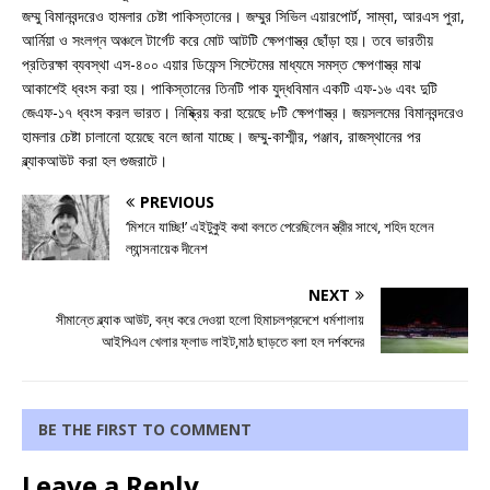
জম্মু বিমানবন্দরেও হামলার চেষ্টা পাকিস্তানের। জম্মুর সিভিল এয়ারপোর্ট, সাম্বা, আরএস পুরা,
আর্নিয়া ও সংলগ্ন অঞ্চলে টার্গেট করে মোট আটটি ক্ষেপণাস্ত্র ছোঁড়া হয়। তবে ভারতীয়
প্রতিরক্ষা ব্যবস্থা এস-৪০০ এয়ার ডিফেন্স সিস্টেমের মাধ্যমে সমস্ত ক্ষেপণাস্ত্র মাঝ
আকাশেই ধ্বংস করা হয়। পাকিস্তানের তিনটি পাক যুদ্ধবিমান একটি এফ-১৬ এবং দুটি
জেএফ-১৭ ধ্বংস করল ভারত। নিষ্ক্রিয় করা হয়েছে ৮টি ক্ষেপণাস্ত্র। জয়সলমের বিমানবন্দরেও
হামলার চেষ্টা চালানো হয়েছে বলে জানা যাচ্ছে। জম্মু-কাশ্মীর, পঞ্জাব, রাজস্থানের পর
ব্ল্যাকআউট করা হল গুজরাটে।
PREVIOUS
‘মিশনে যাচ্ছি!’ এইটুকুই কথা বলতে পেরেছিলেন স্ত্রীর সাথে, শহিদ হলেন
ল্যান্সনায়েক দীনেশ
NEXT
সীমান্তে ব্ল্যাক আউট, বন্ধ করে দেওয়া হলো হিমাচলপ্রদেশে ধর্মশালায়
আইপিএল খেলার ফ্লাড লাইট,মাঠ ছাড়তে বলা হল দর্শকদের
BE THE FIRST TO COMMENT
Leave a Reply