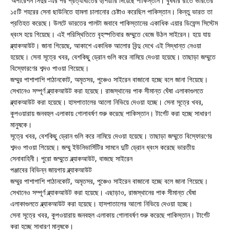
‘অপারেশন সিঁদুর’-এর পর প্রত্যাঘাতের হুঁশিয়ারি দিয়েছে পাকিস্তান। বুধবার রাতে ভারতের
১৫টি শহরের সেনা ছাউনিতে হামলা চালানোর চেষ্টাও করেছিল পাকিস্তান। কিন্তু ভারত তা
প্রতিহত করেছে। উলটে ভারতের পালটা জবাবে পাকিস্তানের একাধিক এয়ার ডিফেন্স সিস্টেম
ধ্বংস হয়ে গিয়েছে। এই পরিস্থিতিতে বৃহস্পতিবার জম্মুতে বেজে উঠল সাইরেন। হয়ে যায়
ব্ল্যাকআউট। জানা গিয়েছে, আকাশে একাধিক আলোর বিন্দু দেখে এই সিদ্ধান্ত নেওয়া
হয়েছে। সেনা সূত্রে খবর, বেশকিছু ড্রোন গুলি করে নামিয়ে দেওয়া হয়েছে। তাছাড়া জম্মুতে
বিস্ফোরণের শব্দও পাওয়া গিয়েছে।
জম্মুর পাশাপাশি পাঠানকোট, অমৃতসর, পুঞ্চেও সাইরেন বাজানো হচ্ছে বলে জানা গিয়েছে।
সেখানেও সম্পূর্ণ ব্ল্যাকআউট করা হয়েছে। রাজস্থানের পাক সীমান্ত ঘেঁষা এলাকাগুলতে
ব্ল্যাকআউট করা হয়েছে। হাসপাতালের আলো নিভিয়ে দেওয়া হচ্ছে। সেনা সূত্রে খবর,
কুপওয়ারায় জনবহুল এলাকায় গোলাবর্ষণ শুরু করেছে পাকিস্তান। টার্গেট করা হচ্ছে সাধারণ
মানুষকে।
সূত্রে খবর, বেশকিছু ড্রোন গুলি করে নামিয়ে দেওয়া হয়েছে। তাছাড়া জম্মুতে বিস্ফোরণের
শব্দও পাওয়া গিয়েছে। জম্মু ইউনিভার্সিটির সামনে দুটি ড্রোন ধ্বংস করেছে ভারতীয়
সেনাবাহিনী। পুরো জম্মুতে ব্ল্যাকআউট, বাজছে সাইরেন
পঞ্জাবের বিভিন্ন জায়গায় ব্ল্যাকআউট
জম্মুর পাশাপাশি পাঠানকোট, অমৃতসর, পুঞ্চেও সাইরেন বাজানো হচ্ছে বলে জানা গিয়েছে।
সেখানেও সম্পূর্ণ ব্ল্যাকআউট করা হয়েছে। এছাড়াও, রাজস্থানের পাক সীমান্ত ঘেঁষা
এলাকাগুলতে ব্ল্যাকআউট করা হয়েছে। হাসপাতালের আলো নিভিয়ে দেওয়া হচ্ছে।
সেনা সূত্রে খবর, কুপওয়ারায় জনবহুল এলাকায় গোলাবর্ষণ শুরু করেছে পাকিস্তান। টার্গেট
করা হচ্ছে সাধারণ মানুষকে।