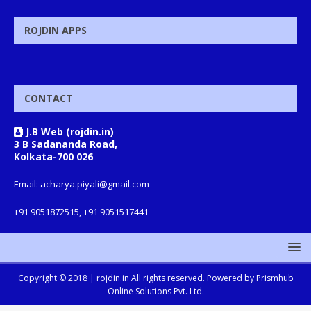
ROJDIN APPS
CONTACT
J.B Web (rojdin.in)
3 B Sadananda Road,
Kolkata-700 026
Email: acharya.piyali@gmail.com
+91 9051872515, +91 9051517441
Copyright © 2018 |
rojdin.in
All rights reserved. Powered by
Prismhub
Online Solutions Pvt. Ltd.