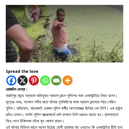
Spread the love
রোজদিন ডেস্ক :
বারুইপুর কান্ডে অন্যতম অভিযুক্ত প্রভাস মন্ডল পুলিশের সঙ্গে এনকাউন্টারে নিহত হলেন।
সূত্রের খবর, গতকাল গভীর রাতে ঘটনার পুননির্মাণের জন্য প্রভাস মন্ডলকে নিয়ে গেছিল
পুলিশ। অভিযোগ, আচমকাই একজন পুলিশ কর্মীর আগ্নেয়াস্ত্র ছিনিয়ে নেন তিনি। এক রাউন্ড
গুলিও চালান। পালটা পুলিশ আত্মরক্ষার্থে গুলি চালালে তিনি গুরুতর আহত হন। হাসপাতালে
নিয়ে গেলে চিকিৎসক তাঁকে মৃত ঘোষণা করেন।
এই ঘটনায় বিভিন্ন মহলে প্রশ্ন উঠেছে যোগী রাজ্যের মত এখানেও কি এনকাউন্টার রীতি চালু