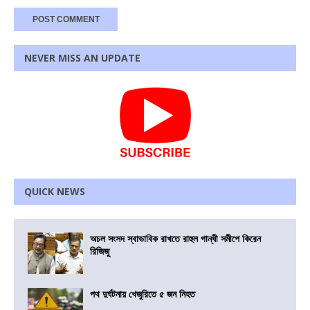
NEVER MISS AN UPDATE
QUICK NEWS
অচল সংসদ স্বাভাবিক রাখতে রাহুল গান্ধী সমীপে কিরেন
রিজিজু
পথ দুর্ঘটনায় খেজুরিতে ৫ জন নিহত