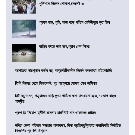
পুলিশকে দিলেন গোলাপ,চকলেট ও
প্রবল ঝড়, বৃষ্টি, বাজ পড়ে পশ্চিম মেদিনীপুরে মৃত তিন
বাড়ির কাছে জমা জল,প্রাণ গেল শিশুর
আপাতত সারপ্লাস বদলি নয়, অন্তর্বর্তীকালীন নির্দেশ কলকাতা হাইকোর্টের
তিনি নিজের দেশে ফিরবেনই, দৃঢ প্রত্যয়ে ঘোষণা শেখ হাসিনার
নিট আন্দোলন, পড়ুয়াদের বাড়ি গুন্ডা পাঠিয়ে ক্ষমা চাওয়ানো হচ্ছে : তোপ রাহুল
গান্ধীর
গ্রুপ ডি নিয়োগ দুর্নীতি মামলায় চার্জশিটে নাম থাকাদের জামিন
নদিয়া জেলা পরিষদে ক্ষমতার পালাবদল, বিনা প্রতিদ্বন্দ্বিতায় সভাধিপতি নির্বাচিত
বিজেপির প্রণতি বিশ্বাস