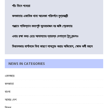
পাঁচ তিনে পনেরো
কলকাতার একাধিক থানা আচমকা পরিদর্শনে মুখ্যমন্ত্রী
পঞ্জাবে পাকিস্তান মদতপুষ্ট সন্দেহভাজন নয় জঙ্গি গ্রেফতার
এবার রক্ষা কবচ চেয়ে আদালতের দ্বারস্থ বেপাত্তা টুলু মন্ডলও
বিধানসভার মার্শালকে বিনা কারণে সাসপেন্ড করার অভিযোগ, ক্ষোভ কর্মী মহলে
NEWS IN CATEGORIES
একনজরে
কলকাতা
বাংলা
আমার দেশ
বিদেশ